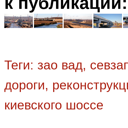
к публикации:
Теги:
зао вад
,
севза
дороги
,
реконструкц
киевского шоссе