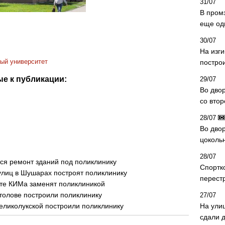
31/07
В пром
еще од
30/07
На изг
ный университет
постро
е к публикации:
29/07
Во дво
со вто
28/07
Во двор
цоколь
28/07
ся ремонт зданий под поликлинику
Спортк
 улиц в Шушарах построят поликлинику
перест
кте КИМа заменят поликлиникой
толове построили поликлинику
27/07
Великолукской построили поликлинику
На ули
сдали д