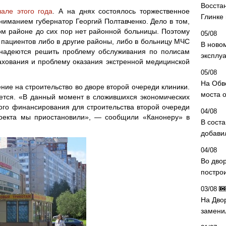
Восста
чале этого года
. А на днях состоялось торжественное
Глинке
вниманием губернатор Георгий Полтавченко. Дело в том,
ом районе до сих пор нет районной больницы. Поэтому
05/08
пациентов либо в другие районы, либо в больницу МЧС
В ново
надеются решить проблему обслуживания по полисам
эксплу
ахования и проблему оказания экстренной медицинской
05/08
На Обв
ние на строительство во дворе второй очереди клиники.
моста 
ется. «В данный момент в сложившихся экономических
ого финансирования для строительства второй очереди
04/08
проекта мы приостановили», — сообщили «Канонеру» в
В сост
добави
04/08
Во дво
постро
03/08
На Дво
замени