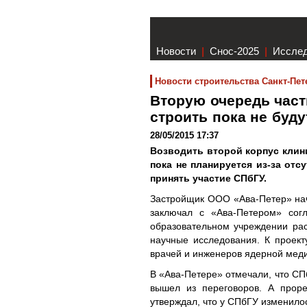
Новости
|
Снос-2025
|
Иссле
Новости строительства Санкт-Пет
Вторую очередь час
строить пока не буд
28/05/2015 17:37
Возводить второй корпус клини
пока не планируется из-за отс
принять участие СПбГУ.
Застройщик ООО «Ава-Петер» нач
заключал с «Ава-Петером» согл
образовательном учреждении рас
научные исследования. К проект
врачей и инженеров ядерной мед
В «Ава-Петере» отмечали, что СПб
вышел из переговоров. А проре
утверждал, что у СПбГУ изменилос