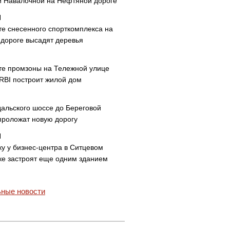
и Навалочной на Нефтяной дороге
те снесенного спорткомплекса на
дороге высадят деревья
те промзоны на Тележной улице
 RBI построит жилой дом
дальского шоссе до Береговой
проложат новую дорогу
ку у бизнес-центра в Ситцевом
ке застроят еще одним зданием
ные новости