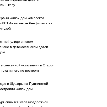
или школу
ервый жилой дом комплекса
 «РСТИ» на месте Ленфильма на
лицкой
ектной улице в новом
айоне в Детскосельском сдали
дом
те снесенной «сталинки» в Старо-
пока ничего не построят
езде в Шушары на Пушкинской
построили жилой дом
ург лишится железнодорожной