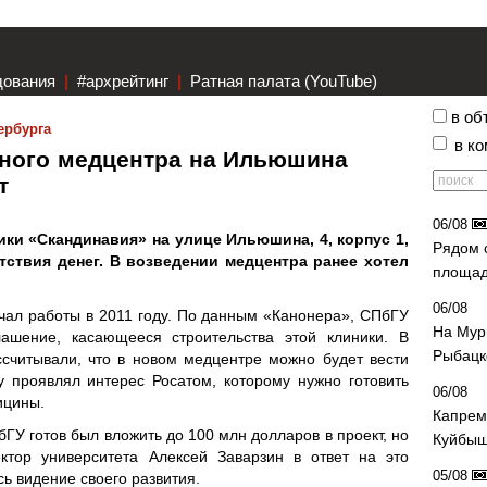
дования
|
#архрейтинг
|
Ратная палата (YouTube)
в об
ербурга
в к
тного медцентра на Ильюшина
ут
06/08
ки «Скандинавия» на улице Ильюшина, 4, корпус 1,
Рядом 
утствия денег. В возведении медцентра ранее хотел
площад
06/08
ал работы в 2011 году. По данным «Канонера», СПбГУ
На Мур
ашение, касающееся строительства этой клиники. В
Рыбацк
считывали, что в новом медцентре можно будет вести
у проявлял интерес Росатом, которому нужно готовить
06/08
ицины.
Капрем
ГУ готов был вложить до 100 млн долларов в проект, но
Куйбыш
ктор университета Алексей Заварзин в ответ на это
05/08
ь видение своего развития.