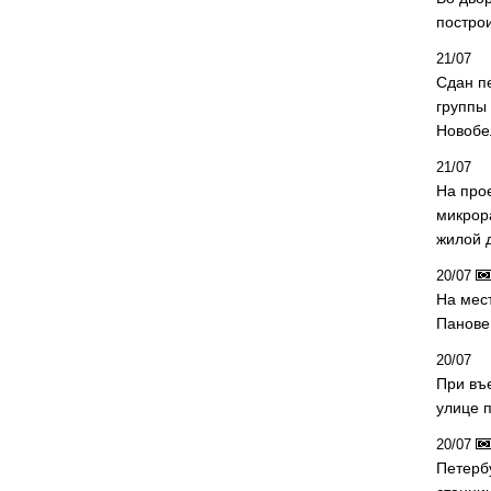
постро
21/07
Сдан п
группы
Новобе
21/07
На про
микрор
жилой 
20/07
На мес
Панове 
20/07
При въ
улице 
20/07
Петерб