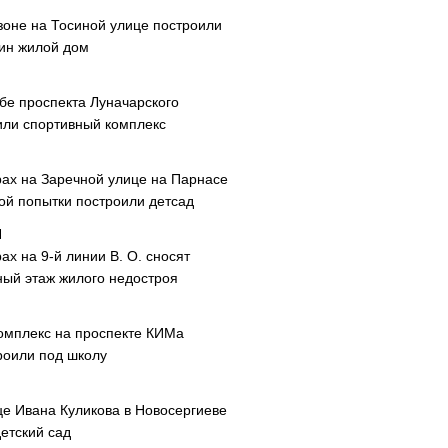
зоне на Тосиной улице построили
ин жилой дом
ибе проспекта Луначарского
или спортивный комплекс
рах на Заречной улице на Парнасе
рой попытки построили детсад
ах на 9-й линии В. О. сносят
ный этаж жилого недостроя
омплекс на проспекте КИМа
роили под школу
це Ивана Куликова в Новосергиеве
етский сад