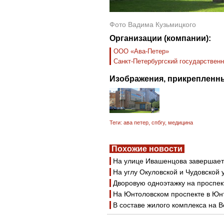
Фото Вадима Кузьмицкого
Организации (компании):
ООО «Ава-Петер»
Санкт-Петербургский государствен
Изображения, прикрепленны
Теги:
ава петер
,
спбгу
,
медицина
Похожие новости
На улице Ивашенцова завершает
На углу Окуловской и Чудовской
Дворовую одноэтажку на проспе
На Юнтоловском проспекте в Юн
В составе жилого комплекса на 