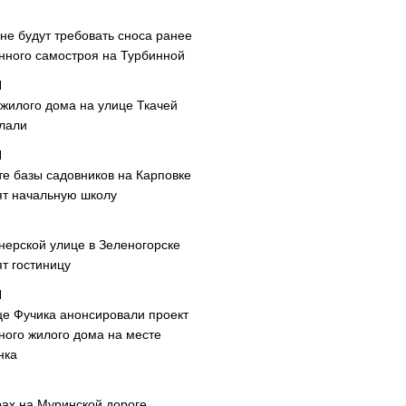
не будут требовать сноса ранее
нного самостроя на Турбинной
 жилого дома на улице Ткачей
лали
те базы садовников на Карповке
ят начальную школу
нерской улице в Зеленогорске
т гостиницу
це Фучика анонсировали проект
ного жилого дома на месте
нка
рах на Муринской дороге