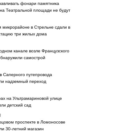
навливать фонари памятника
 на Театральной площади не будут
м микрорайоне в Стрельне сдали в
атацию три жилых дома
одном канале возле Французского
обнаружили самострой
ав Саперного путепровода
ли надземный переход
рах на Ультрамариновой улице
или детский сад
рцовом проспекте в Ломоносове
ли 30-летний магазин