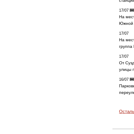
станци
17/07
На мес
Южной 
17/07
На мес
группа
17/07
От Суз
улицы 
16/07
Парков
переул
Осталь