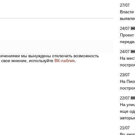
27/07
Власти 
выявле
24/07
Проект
переде
24/07
аничениями мы вынуждены отключить возможность
На мес
 свое мнение, используйте
ВК-паблик
.
постро
23/07
На Пио
построя
22/07
На ули
еще од
авторы
21/07
Во дво