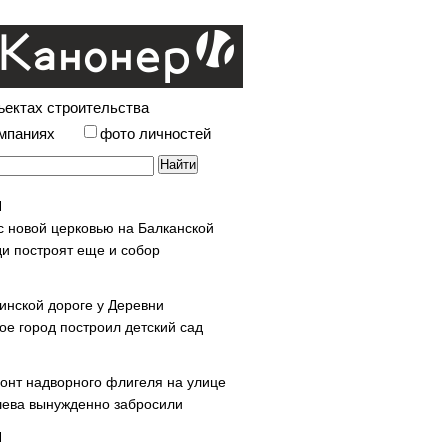
ъектах строительства
омпаниях
фото личностей
с новой церковью на Балканской
и построят еще и собор
инской дороге у Деревни
ое город построил детский сад
онт надворного флигеля на улице
ева вынужденно забросили