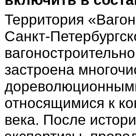
Территория «Ваго
Санкт-Петербургск
вагоностроительно
застроена многоч
дореволюционными
относящимися к ко
века. После истор