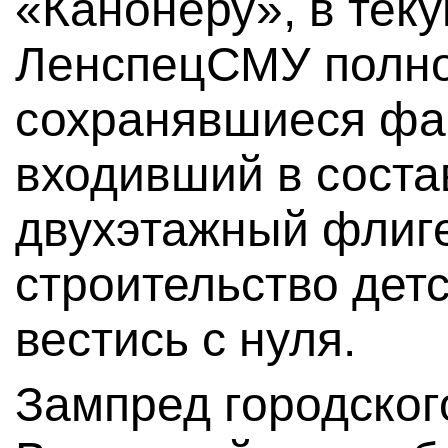
«Канонеру», в тек
ЛенспецСМУ полно
сохранявшиеся фа
входивший в соста
двухэтажный флиге
строительство детс
вестись с нуля.
Зампред городског