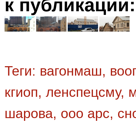
к публикации:
Теги:
вагонмаш
,
воо
кгиоп
,
ленспецсму
,
м
шарова
,
ооо арс
,
сн