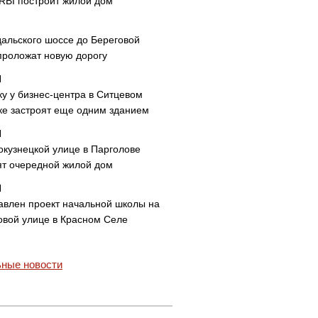
 RBI построит жилой дом
дальского шоссе до Береговой
проложат новую дорогу
ку у бизнес-центра в Ситцевом
ке застроят еще одним зданием
окузнецкой улице в Парголове
ят очередной жилой дом
авлен проект начальной школы на
овой улице в Красном Селе
ные новости