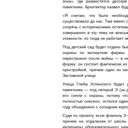
зона», где разместятся детски
памятники. Архитектор назвал буд
«Я считаю, что было необход
существовало до нас. Там имеет 
сопрячь с историческими остатка
совершенно в эту тему не вписы
этажности, но тогда не работает
Под детский сад будет отдано бы
охраны по экспертизе фирмы 
перестроено после войны — в не
форму: он состоит фактически из
пристройкой, причем один из ни
Заставской улице.
Улица Глеба Успенского будет 
памятника — под литерой Э (за 
его сняли с охраны, потому чт
полностью снесено, остался один
году объединено с соседним корп
Судя по проекту, если флигель Э 
причем на отдалении от школы.
интерьеры образовательного уч