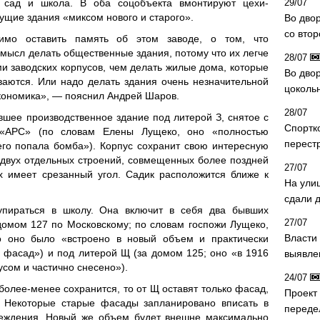
й сад и школа. В оба соцобъекта вмонтируют цехи-
29/07
ущие здания «миксом нового и старого».
Во дво
со вто
имо оставить память об этом заводе, о том, что
смысл делать общественные здания, потому что их легче
28/07
ми заводских корпусов, чем делать жилые дома, которые
Во двор
ваются. Или надо делать здания очень незначительной
цоколь
 экономика», — пояснил Андрей Шаров.
28/07
вшее производственное здание под литерой З, снятое с
Спортк
«АРС» (по словам Елены Лущеко, оно «полностью
перест
го попала бомба»). Корпус сохранит свою интересную
 двух отдельных строений, совмещенных более поздней
27/07
х имеет срезанный угол. Садик расположится ближе к
На ули
сдали д
упираться в школу. Она включит в себя два бывших
27/07
домом 127 по Московскому; по словам госпожи Лущеко,
Власти 
о оно было «встроено в новый объем и практически
 фасад») и под литерой Щ (за домом 125; оно «в 1916
выявле
усом и частично снесено»).
24/07
более-менее сохранится, то от Щ оставят только фасад,
Проект
 Некоторые старые фасады запланировано вписать в
переде
реждения. Новый же объем будет внешне максимально