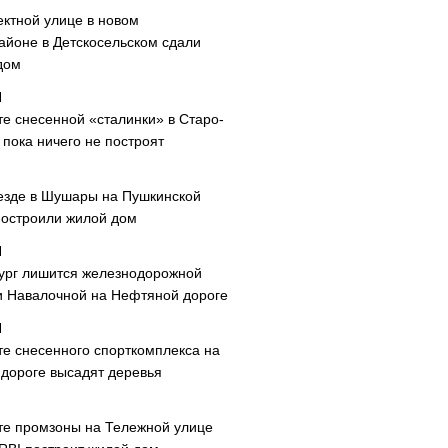
ектной улице в новом
айоне в Детскосельском сдали
дом
те снесенной «сталинки» в Старо-
пока ничего не построят
езде в Шушары на Пушкинской
построили жилой дом
ург лишится железнодорожной
и Навалочной на Нефтяной дороге
те снесенного спорткомплекса на
дороге высадят деревья
те промзоны на Тележной улице