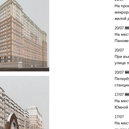
На про
микрор
жилой 
20/07
На мес
Панове 
20/07
При въ
улице 
20/07
Петерб
станци
17/07
На мес
Южной 
17/07
На мес