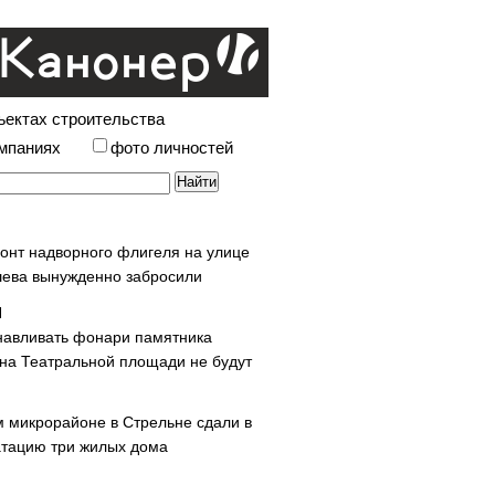
ъектах строительства
омпаниях
фото личностей
онт надворного флигеля на улице
ева вынужденно забросили
навливать фонари памятника
 на Театральной площади не будут
м микрорайоне в Стрельне сдали в
атацию три жилых дома