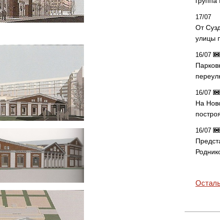
группа
17/07
От Суз
улицы 
16/07
Парков
переул
16/07
На Нов
постро
16/07
Предст
Родник
Осталь