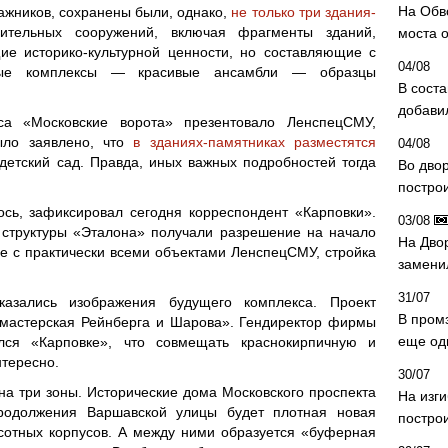
На Обв
ажников, сохранены были, однако,
не только три здания-
тельных сооружений, включая фрагменты зданий,
моста 
ие историко-культурной ценности, но составляющие с
04/08
ные комплексы — красивые ансамбли — образцы
В сост
добави
а «Московские ворота» презентовало ЛенспецСМУ,
ыло заявлено, что
в зданиях-памятниках разместятся
04/08
етский сад. Правда, иных важных подробностей тогда
Во дво
постро
ось, зафиксировал сегодня корреспондент «Карповки».
03/08
 структуры «Эталона» получали разрешение на начало
На Дво
чае с практически всеми объектами ЛенспецСМУ, стройка
замени
31/07
азались изображения будущего комплекса. Проект
В пром
мастерская Рейнберга и Шарова». Гендиректор фирмы
еще од
ся «Карповке», что совмещать краснокирпичную и
тересно.
30/07
а три зоны. Исторические дома Московского проспекта
На изг
продолжения Варшавской улицы будет плотная новая
постро
ысотных корпусов. А между ними образуется «буферная