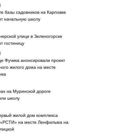
те базы садовников на Карповке
ят начальную школу
нерской улице в Зеленогорске
т гостиницу
це Фучика анонсировали проект
ного жилого дома на месте
нка
рах на Муринской дороге
или школу
ервый жилой дом комплекса
 «РСТИ» на месте Ленфильма на
лицкой