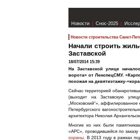
Новости
|
Снос-2025
|
Иссле
Новости строительства Санкт-Пет
Начали строить жиль
Заставской
18/07/2014 15:39
На Заставской улице начало
ворота» от ЛенспецСМУ. «Карпо
похожая на девятиэтажку-«кора
Сейчас территорией обанкротивше
(выходит на Заставскую ули
„Московский“», аффилированное с
Петербургского вагоностроительн
архитектора Николая Архангельск
Многие из них были памятника
«АРС», проводившейся по заказу
охраны
. В 2013 году в рамках по