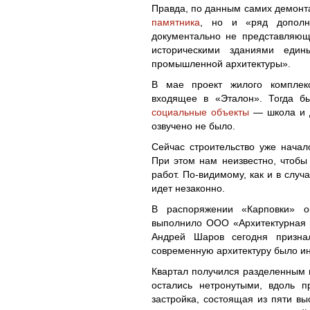
Правда, по данным самих демонт
памятника
, но и «ряд дополни
документально не представляющ
историческими зданиями еди
промышленной архитектуры».
В мае проект жилого комплекс
входящее в «Эталон». Тогда б
социальные объекты
— школа и д
озвучено не было.
Сейчас строительство уже начал
При этом нам неизвестно, чтобы
работ. По-видимому, как и в слу
идет незаконно.
В распоряжении «Карповки» ок
выполнило ООО «Архитектурная 
Андрей Шаров сегодня признал
современную архитектуру было ин
Квартал получился разделенным н
остались нетронутыми, вдоль 
застройка, состоящая из пяти в