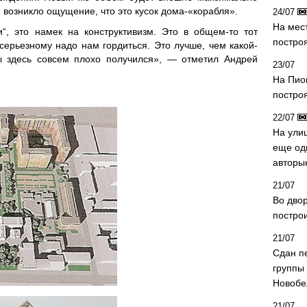
 возникло ощущение, что это кусок дома-«корабля».
24/07
На мес
“, это намек на конструктивизм. Это в общем-то тот
постро
серьезному надо нам гордиться. Это лучше, чем какой-
бы здесь совсем плохо получился», — отметил Андрей
23/07
На Пио
построя
22/07
На ули
еще од
авторы
21/07
Во дво
постро
21/07
Сдан п
группы
Новобе
21/07