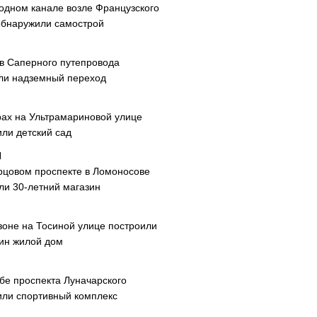
одном канале возле Французского
обнаружили самострой
ав Саперного путепровода
ли надземный переход
рах на Ультрамариновой улице
или детский сад
рцовом проспекте в Ломоносове
ли 30-летний магазин
зоне на Тосиной улице построили
ин жилой дом
ибе проспекта Луначарского
или спортивный комплекс