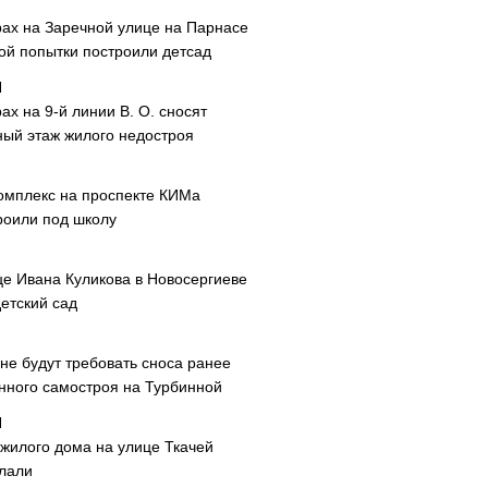
рах на Заречной улице на Парнасе
рой попытки построили детсад
ах на 9-й линии В. О. сносят
ный этаж жилого недостроя
омплекс на проспекте КИМа
роили под школу
це Ивана Куликова в Новосергиеве
етский сад
не будут требовать сноса ранее
нного самостроя на Турбинной
 жилого дома на улице Ткачей
лали