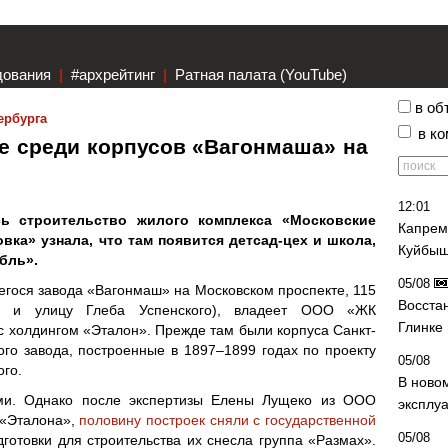
дования
|
#архрейтинг
|
Ратная палата (YouTube)
в об
ербурга
в к
е среди корпусов «Вагонмаша» на
12:01
сь строительство жилого комплекса «Московские
Капрем
вка» узнала, что там появится детсад-цех и школа,
Куйбыш
бль».
05/08
гося завода «Вагонмаш» на Московском проспекте, 115
Восста
цу и улицу Глеба Успенского), владеет ООО «ЖК
Глинке
 холдингом «Эталон». Прежде там были корпуса Санкт-
ого завода, построенные в 1897–1899 годах по проекту
05/08
ого.
В ново
ми. Однако после экспертизы Елены Лущеко из ООО
эксплу
 «Эталона»,
половину построек сняли с государственной
05/08
дготовки для строительства их снесла группа «Размах».