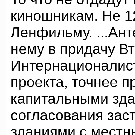
киношникам. Не 12
Ленфильму. ...Ант
нему в придачу В
Интернационалис
проекта, точнее п
капитальными зда
согласования зас
зданиями с местн