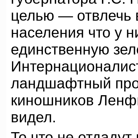
целью — отвлечь 
населения что у н
единственную зел
Интернационалист
ландшафтный про
киношников Ленф
видел.
То что не отдадут