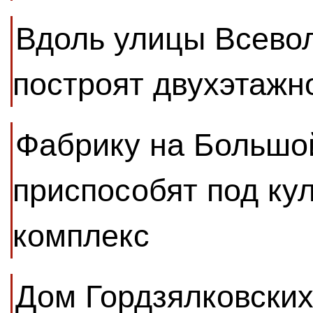
Вдоль улицы Всево
построят двухэтажн
Фабрику на Большо
приспособят под ку
комплекс
Дом Гордзялковских