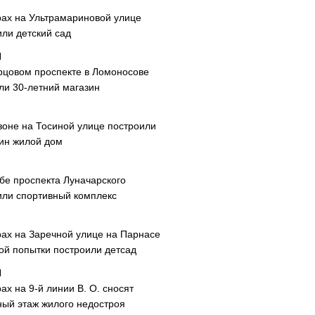
рах на Ультрамариновой улице
или детский сад
рцовом проспекте в Ломоносове
ли 30-летний магазин
зоне на Тосиной улице построили
ин жилой дом
ибе проспекта Луначарского
или спортивный комплекс
рах на Заречной улице на Парнасе
рой попытки построили детсад
ах на 9-й линии В. О. сносят
ный этаж жилого недостроя