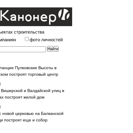
ъектах строительства
омпаниях
фото личностей
станции Пулковские Высоты в
ском построят торговый центр
у Вишерской и Валдайской улиц в
х построят жилой дом
с новой церковью на Балканской
и построят еще и собор