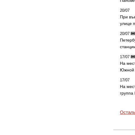
Панове 
20/07
При въ
улице 
20/07
Петерб
станци
17/07
На мес
Южной 
17/07
На мес
группа
Осталь