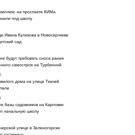
омплекс на проспекте КИМа
роили под школу
це Ивана Куликова в Новосергиеве
етский сад
не будут требовать сноса ранее
нного самостроя на Турбинной
 жилого дома на улице Ткачей
лали
те базы садовников на Карповке
ят начальную школу
нерской улице в Зеленогорске
т гостиницу