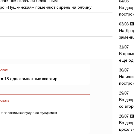
Славянке оказался бесхозным
04/08
тро «Пушкинская» поменяют сирень на рябину
Во дво
постро
03/08
На Дво
замени
31/07
В пром
еще од
30/07
ровать
На изг
 = 18 однокомнатных квартир
постро
29/07
Во дво
ровать
со вто
дня заложили капсулу в ее фундамент.
28/07
Во двор
цоколь