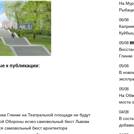
На Мур
Рыбацк
06/08
Капрем
Куйбыш
05/08
Восста
Глинке
е к публикации:
05/08
В ново
эксплу
05/08
На Обв
моста 
04/08
ка Глинке на Театральной площади не будут
В сост
кой Обороны исчез самовольный бюст Львова
добави
ся самовольный бюст архитектора