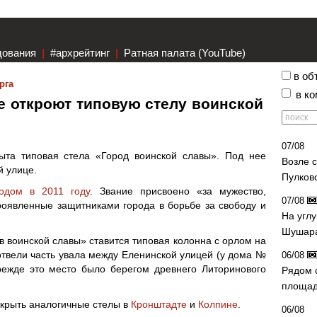
дования
|
#архрейтинг
|
Ратная палата (YouTube)
в об
рга
в к
 откроют типовую стелу воинской
07/08
ыта типовая стела «Город воинской славы». Под нее
Возле 
й улице.
Пулков
одом в 2011 году
. Звание присвоено «за мужество,
07/08
роявленные защитниками города в борьбе за свободу и
На угл
Шушара
в воинской славы» ставится типовая колонна с орлом на
твели часть увала между Еленинской улицей (у дома №
06/08
режде это место было берегом древнего Литоринового
Рядом 
площад
ткрыть аналогичные стелы в
Кронштадте
и
Колпине
.
06/08