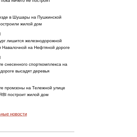
пока ничего не построят
езде в Шушары на Пушкинской
построили жилой дом
ург лишится железнодорожной
и Навалочной на Нефтяной дороге
те снесенного спорткомплекса на
дороге высадят деревья
те промзоны на Тележной улице
 RBI построит жилой дом
ные новости