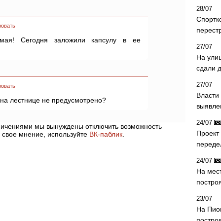
28/07
Спортк
ровать
перест
 мая! Сегодня заложили капсулу в ее
27/07
На ули
сдали д
27/07
ровать
Власти 
на лестнице не предусмотрено?
выявле
24/07
аничениями мы вынуждены отключить возможность
Проект
 свое мнение, используйте
ВК-паблик
.
переде
24/07
На мес
постро
23/07
На Пио
построя