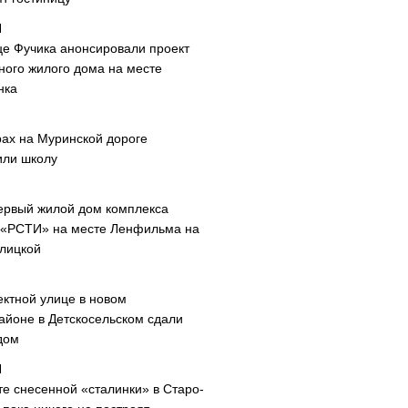
це Фучика анонсировали проект
ного жилого дома на месте
нка
рах на Муринской дороге
или школу
ервый жилой дом комплекса
 «РСТИ» на месте Ленфильма на
лицкой
ектной улице в новом
айоне в Детскосельском сдали
дом
те снесенной «сталинки» в Старо-