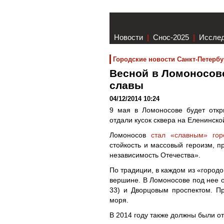
Новости
|
Снос-2025
|
Иссле
Городские новости Санкт-Петербу
Весной в Ломоносове
славы
04/12/2014 10:24
9 мая в Ломоносове будет откр
отдали кусок сквера на Еленинско
Ломоносов
стал «славным» гор
стойкость и массовый героизм, п
независимость Отечества».
По традиции, в каждом из «городо
вершине. В Ломоносове под нее о
33) и Дворцовым проспектом. П
моря.
В 2014 году также должны были о