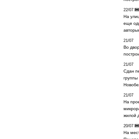
22/07
На ули
еще од
авторы
21/07
Во дво
постро
21/07
Сдан п
группы
Новобе
21/07
На про
микрор
жилой 
20/07
На мес