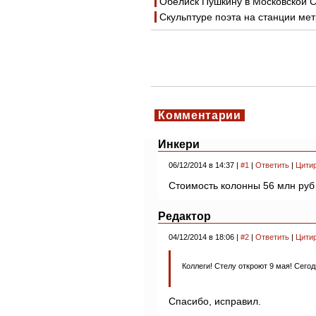
Обелиск Пушкину в Московской 
Скульптуре поэта на станции ме
Комментарии
Инкери
06/12/2014 в 14:37 |
#1
|
Ответить
|
Цити
Стоимость колонны 56 млн руб
Редактор
04/12/2014 в 18:06 |
#2
|
Ответить
|
Цити
Коллеги! Стелу откроют 9 мая! Сего
Спасибо, исправил.