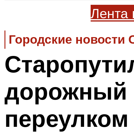
Лента 
Городские новости 
Старопути
дорожный 
переулко