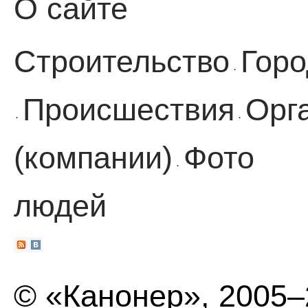
О сайте
Строительство
Горо
·
Происшествия
Орг
·
·
(компании)
Фото
·
людей
© «Канонер», 2005