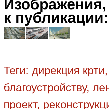
Изображения,
к публикации:
Теги:
дирекция крти
благоустройству
,
ле
проект
,
реконструкц