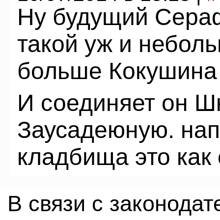
Ну будущий Сераф
такой уж и неболь
больше Кокушина 
И соединяет он Ш
Заусадеюную. нап
кладбища это как 
В связи с законода