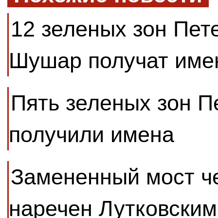
12 зеленых зон Пет
Шушар получат име
Пять зеленых зон П
получили имена
Замененный мост че
наречен Лутковским