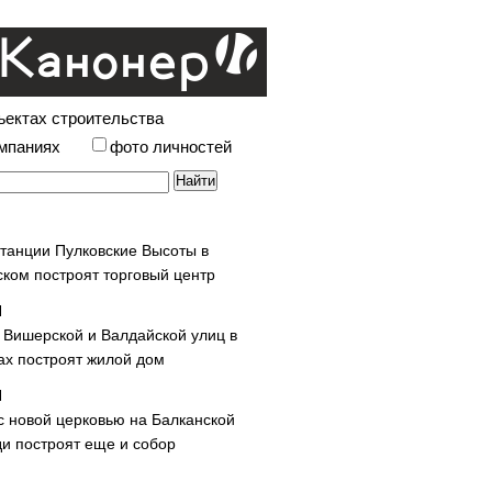
ъектах строительства
омпаниях
фото личностей
станции Пулковские Высоты в
ском построят торговый центр
у Вишерской и Валдайской улиц в
х построят жилой дом
с новой церковью на Балканской
и построят еще и собор