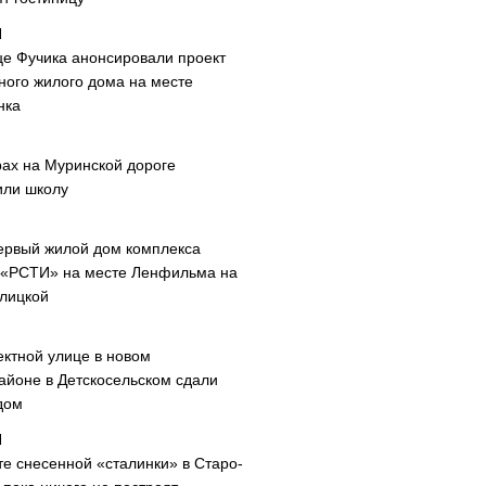
це Фучика анонсировали проект
ного жилого дома на месте
нка
рах на Муринской дороге
или школу
ервый жилой дом комплекса
 «РСТИ» на месте Ленфильма на
лицкой
ектной улице в новом
айоне в Детскосельском сдали
дом
те снесенной «сталинки» в Старо-