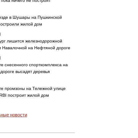
пока ничего не построят
езде в Шушары на Пушкинской
построили жилой дом
ург лишится железнодорожной
и Навалочной на Нефтяной дороге
те снесенного спорткомплекса на
дороге высадят деревья
те промзоны на Тележной улице
 RBI построит жилой дом
ные новости