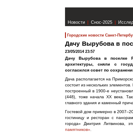
Новости
|
Снос-2025
|
Иссле
Городские новости Санкт-Петербу
Дачу Вырубова в пос
23/05/2014 23:57
Дачу Вырубова в поселке Р
архитектуры, сняли с госу
согласился совет по сохранени
Дача располагается на Приморско
состоит из нескольких элементов.
построенный в 1900-е неустанов
(448), тоже начала XX века. Та
главного здания и каменный прич
Гостевой дом примерно в 2007–20
гостиницу и ресторан с панора
города» Дмитрия Литвинова, э
памятников»
.