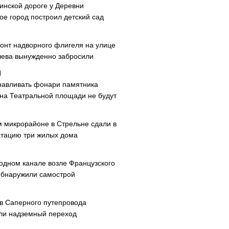
инской дороге у Деревни
ое город построил детский сад
онт надворного флигеля на улице
ева вынужденно забросили
навливать фонари памятника
 на Театральной площади не будут
м микрорайоне в Стрельне сдали в
атацию три жилых дома
одном канале возле Французского
обнаружили самострой
ав Саперного путепровода
ли надземный переход