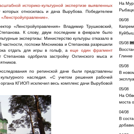
На Мур
асштабной историко-культурной экспертизе выявленных
Рыбацк
у которых относилась и дача Вырубова. Победителем
 «Ленстройуправление»
.
06/08
ектор «Ленстройуправления» Владимир Трушковский,
Капрем
тепанова. К слову, двум последним в феврале было
Куйбыш
льтурные экспертизы: Министерство культуры отказало в
05/08
 В частности, госпожи Мясникова и Степанова разрешили
Восста
рка отдать для игры в гольф, а
еще один фрагмент
Глинке
т Степанова одобрила застройку Охтинского мыса и
ятников.
05/08
исследования по репинской даче были представлены
В ново
культурного наследия. «С учетом решения рабочей
эксплу
 органа КГИОП исключил весь комплекс дачи Вырубовой
05/08
На Обв
моста 
04/08
В сост
добави