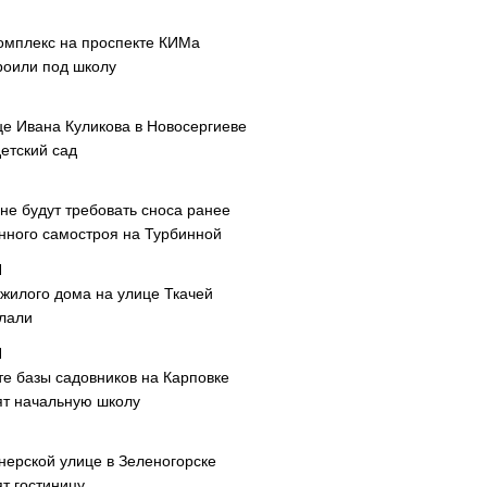
омплекс на проспекте КИМа
роили под школу
це Ивана Куликова в Новосергиеве
етский сад
не будут требовать сноса ранее
нного самостроя на Турбинной
 жилого дома на улице Ткачей
лали
те базы садовников на Карповке
ят начальную школу
нерской улице в Зеленогорске
т гостиницу