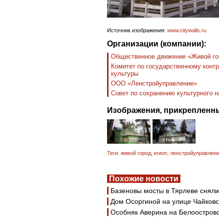
Источник изображения:
www.citywalls.ru
Организации (компании):
Общественное движение «Живой го
Комитет по государственному контр
культуры
ООО «Ленстройуправление»
Совет по сохранению культурного 
Изображения, прикрепленны
Теги:
живой город
,
кгиоп
,
ленстройуправлен
Похожие новости
Базеновы мосты в Тярлеве сняли
Дом Осоргиной на улице Чайковс
Особняк Аверина на Белоостров