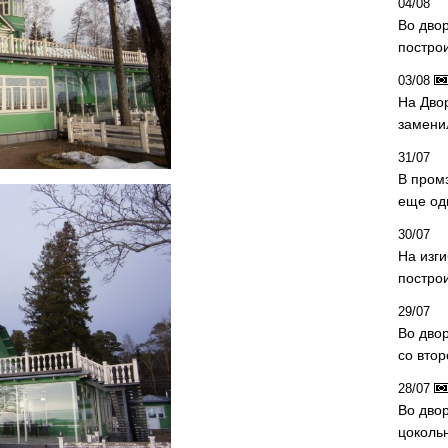
04/08
Во дво
постро
03/08
На Дво
замени
31/07
В пром
еще од
30/07
На изг
постро
29/07
Во дво
со вто
28/07
Во двор
цоколь