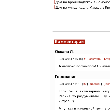
Дом на Кронштадтской в Ломонос
Дом на улице Карла Маркса в Кр
Комментарии
Оксана Л.
24/05/2014 в 16:18 |
#1
|
Ответить
|
Цити
А неплохо получилось! Симпат
Горожанин
24/05/2014 в 11:19 |
#2
|
Ответить
|
Цитир
Если бы в антикварном каку
Репина, то раздумывали... Ну, 
хитрее. :)
А тут как в начальной группе о