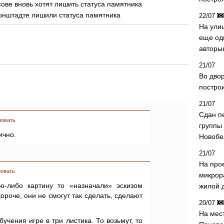
ове вновь хотят лишить статуса памятника
онштадте лишили статуса памятника
22/07
На ули
еще од
авторы
21/07
Во дво
постро
21/07
Сдан п
ровать
группы
ично.
Новобе
21/07
На про
овать
микрор
ю-либо картину то «назначали» эскизом
жилой 
короче, они не смогут так сделать, сделают
20/07
На мес
бучения игре в три листика. То возьмут, то