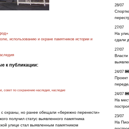
28/07
Спортк
перест
27/07
род»
На ули
олю, использованию и охране памятников истории и
сдали д
27/07
наследия
Власти 
выявле
е к публикации:
24/07
Проект
переде
ие
,
совет по сохранению наследия
,
наследие
24/07
На мес
постро
 с охраны, но ранее обещали «бережно перенести»
23/07
кого получил статус выявленного памятника
На Пио
ской улице стал выявленным памятником
построя