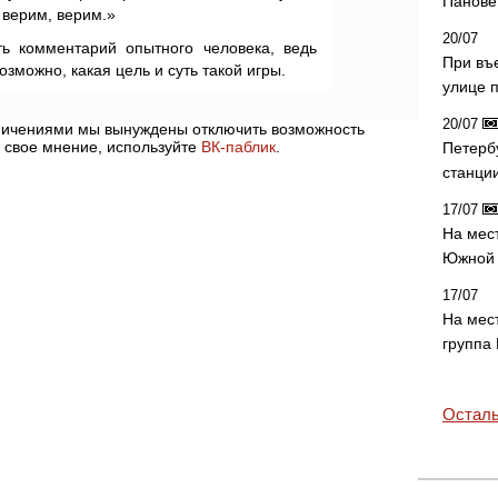
Панове 
, верим, верим.»
20/07
ь комментарий опытного человека, ведь
При въ
возможно, какая цель и суть такой игры.
улице 
20/07
аничениями мы вынуждены отключить возможность
 свое мнение, используйте
ВК-паблик
.
Петерб
станци
17/07
На мес
Южной 
17/07
На мес
группа
Осталь