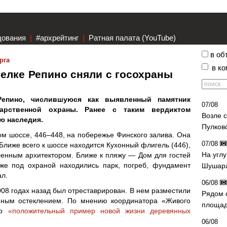
дования
|
#архрейтинг
|
Ратная палата (YouTube)
в об
рга
в к
елке Репино сняли с госохраны
епино, числившуюся как выявленный памятник
07/08
дарственной охраны. Ранее с таким вердиктом
Возле 
ю наследия.
Пулков
м шоссе, 446–448, на побережье Финского залива. Она
07/08
 Ближе всего к шоссе находится Кухонный флигель (446),
На угл
ленным архитектором. Ближе к пляжу — Дом для гостей
кже под охраной находились парк, погреб, фундамент
Шушара
ал.
06/08
08 годах назад был отреставрирован. В нем разместили
Рядом 
мным остеклением. По мнению координатора «Живого
площад
то
«положительный пример новой жизни деревянных
06/08