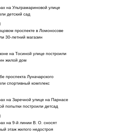
рах на Ультрамариновой улице
или детский сад
рцовом проспекте в Ломоносове
ли 30-летний магазин
зоне на Тосиной улице построили
ин жилой дом
ибе проспекта Луначарского
или спортивный комплекс
рах на Заречной улице на Парнасе
рой попытки построили детсад
ах на 9-й линии В. О. сносят
ный этаж жилого недостроя