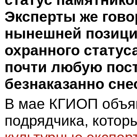
Эксперты же говор
нынешней позиц
охранного статус
почти любую пос
безнаказанно сне
В мае КГИОП объяв
подрядчика, кото