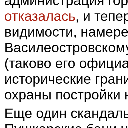
администрация го
отказалась
, и теп
видимости, намере
Василеостровскому
(таково его офици
исторические гран
охраны постройки н
Еще один скандал