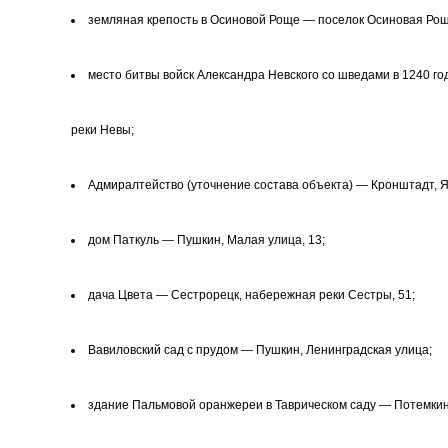
земляная крепость в Осиновой Роще — поселок Осиновая Рощ
место битвы войск Александра Невского со шведами в 1240 г
реки Невы;
Адмиралтейство (уточнение состава объекта) — Кронштадт, Я
дом Паткуль — Пушкин, Малая улица, 13;
дача Цвета — Сестрорецк, набережная реки Сестры, 51;
Вавиловский сад с прудом — Пушкин, Ленинградская улица;
здание Пальмовой оранжереи в Таврическом саду — Потемкинс