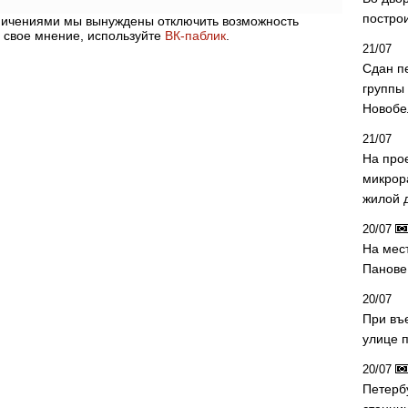
постро
аничениями мы вынуждены отключить возможность
 свое мнение, используйте
ВК-паблик
.
21/07
Сдан п
группы
Новобе
21/07
На про
микрор
жилой 
20/07
На мес
Панове 
20/07
При въ
улице 
20/07
Петерб