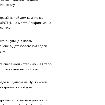
или школу
ервый жилой дом комплекса
 «РСТИ» на месте Ленфильма на
лицкой
ектной улице в новом
айоне в Детскосельском сдали
дом
те снесенной «сталинки» в Старо-
пока ничего не построят
езде в Шушары на Пушкинской
построили жилой дом
ург лишится железнодорожной