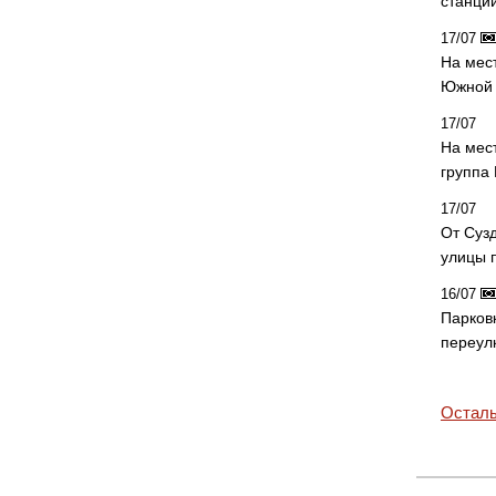
станци
17/07
На мес
Южной 
17/07
На мес
группа
17/07
От Суз
улицы 
16/07
Парков
переул
Осталь