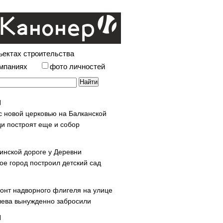
ъектах строительства
омпаниях
фото личностей
с новой церковью на Балканской
и построят еще и собор
инской дороге у Деревни
ое город построил детский сад
онт надворного флигеля на улице
ева вынужденно забросили