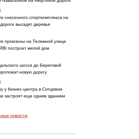
и Навалочной на Нефтяной дороге
те снесенного спорткомплекса на
дороге высадят деревья
те промзоны на Тележной улице
 RBI построит жилой дом
дальского шоссе до Береговой
проложат новую дорогу
ку у бизнес-центра в Ситцевом
ке застроят еще одним зданием
ные новости