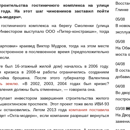
Восста
роительства гостиничного комплекса на улице
Глинке
 года. На этот шаг чиновников заставил пойти
а-модерн».
05/08
 гостиничного комплекса на берегу Смоленки (улица
В ново
 Инвестором выступало ООО «Питер-констракшн», тогда
эксплу
05/08
арповки» краевед Виктор Мудров, тогда на этом месте
На Обв
построенное в послевоенное время (предположительно
моста 
несли.
04/08
те был 16-этажный жилой дом) началось в 2006 году.
В сост
я кризиса в 2008-м работы ограничились созданием
добави
ойка брошена. После этого губернатор Валентина
ть землю
. «В 2002, 2003, 2004 годах был кризис?
04/08
вления должны быть отменены», — говорила она.
Во дво
тупает инвестором завершения строительства жилого
постро
шеохтинском проспекте. Этот проект тоже вело ИВИ-93
03/08
ты остановились. Летом 2013 года
компания поставила
На Дво
едет «Охта-модерн», если компании разрешат вернуться
замени
роительству согласился на такие условия. А сегодня на