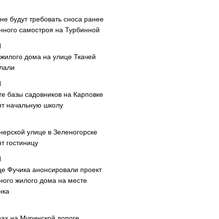
не будут требовать сноса ранее
нного самостроя на Турбинной
 жилого дома на улице Ткачей
лали
те базы садовников на Карповке
ят начальную школу
нерской улице в Зеленогорске
т гостиницу
це Фучика анонсировали проект
ного жилого дома на месте
нка
рах на Муринской дороге