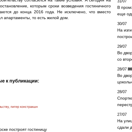
31/07
остановление, которым сроки возведения гостиничного
В пром
аются до конца 2016 года. Не исключено, что вместо
еще од
л апартаменты, то есть жилой дом.
30/07
На изг
постро
29/07
Во дво
со вто
28/07
Во двор
е к публикации:
цоколь
28/07
Спортк
перест
льству
,
питер констракшн
27/07
На ули
сдали д
рске построят гостиницу