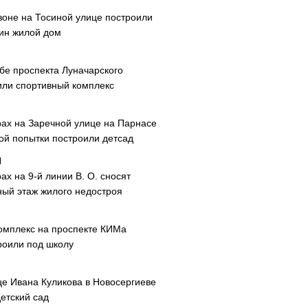
зоне на Тосиной улице построили
ин жилой дом
ибе проспекта Луначарского
или спортивный комплекс
рах на Заречной улице на Парнасе
рой попытки построили детсад
ах на 9-й линии В. О. сносят
ный этаж жилого недостроя
омплекс на проспекте КИМа
роили под школу
це Ивана Куликова в Новосергиеве
етский сад