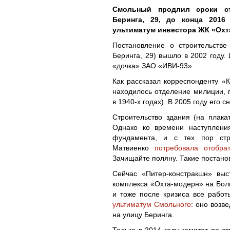
Смольный продлил сроки ст
Беринга, 29, до конца 2016
ультиматум инвестора ЖК «Охт
Постановление о строительстве
Беринга, 29) вышло в 2002 году.
«дочка» ЗАО «ИВИ-93».
Как рассказал корреспонденту «К
находилось отделение милиции, 
в 1940-х годах). В 2005 году его с
Строительство здания (на плака
Однако ко времени наступлени
фундамента, и с тех пор стр
Матвиенко
потребовала отобра
Зачищайте поляну. Такие постано
Сейчас «Питер-констракшн» выс
комплекса «Охта-модерн» на Боль
и тоже после кризиса все рабо
ультиматум Смольного
: оно возв
на улицу Беринга.
Только в 2014 году комитет по ст