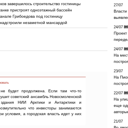
иков завершилось строительство гостиницы
27/07
танке пристроят одноэтажный бассейн
Власти 
анале Грибоедова под гостиницу
выявле
 надстроили незаметной мансардой
24/07
Проект
переде
24/07
На мес
постро
23/07
На Пио
ровать
построя
 не будет продолжена. Если там что-то
22/07
арушит советский ансамбль Новосмоленской
На ули
 здания НИИ Арктики и Антарктики и
еще од
озмутительно что инвесторы занимаются
авторы
и условия, а городская власть идет у них
21/07
Во дво