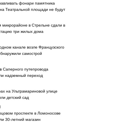
навливать фонари памятника
 на Театральной площади не будут
м микрорайоне в Стрельне сдали в
атацию три жилых дома
одном канале возле Французского
обнаружили самострой
ав Саперного путепровода
ли надземный переход
рах на Ультрамариновой улице
или детский сад
рцовом проспекте в Ломоносове
ли 30-летний магазин