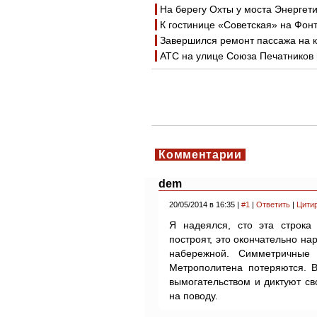
На берегу Охты у моста Энергет
К гостинице «Советская» на Фон
Завершился ремонт пассажа на к
АТС на улице Союза Печатников
Комментарии
dem
20/05/2014 в 16:35 |
#1
|
Ответить
|
Цити
Я надеялся, сто эта строка
построят, это окончательно н
набережной. Симметричные
Метрополитена потеряются. В
вымогательством и диктуют сво
на поводу.