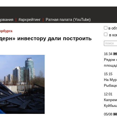
дования
|
#архрейтинг
|
Ратная палата (YouTube)
в об
ербурга
в к
дерн» инвестору дали построить
16:34
Рядом 
площад
15:15
На Мур
Рыбацк
12:01
Капрем
Куйбыш
05/08