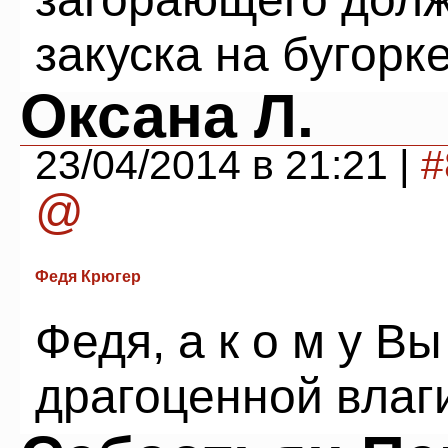
закуска на бугорке
Оксана Л.
23/04/2014 в 21:21 |
#
@
Федя Крюгер
Федя, а к о м у В
драгоценной влаг