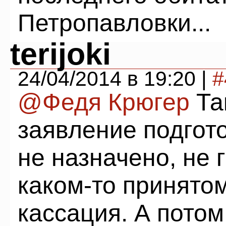
Петропавловки...
terijoki
24/04/2014 в 19:20 |
#
@Федя Крюгер
Та
заявление подгот
не назначено, не 
каком-то принято
кассация. А пото