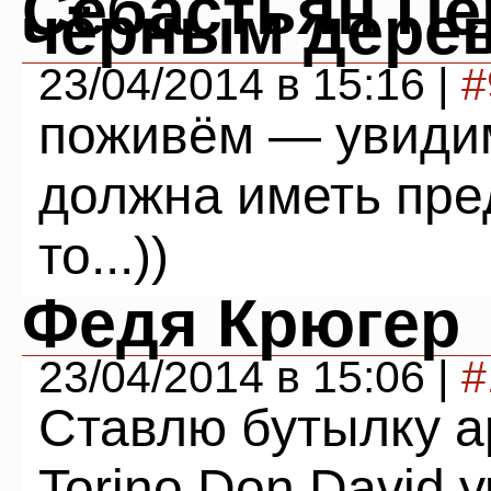
Себастьян Пе
чёрным дере
23/04/2014 в 15:16 |
#
поживём — увидим
должна иметь пред
то...))
Федя Крюгер
23/04/2014 в 15:06 |
#
Ставлю бутылку а
Torino Don David у