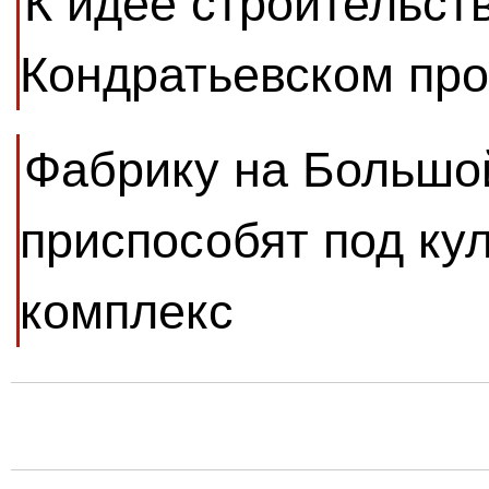
К идее строительств
Кондратьевском пр
Фабрику на Большо
приспособят под ку
комплекс