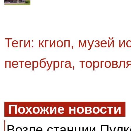
Теги:
кгиоп
,
музей и
петербурга
,
торговл
Похожие новости
Возле станции Пулк