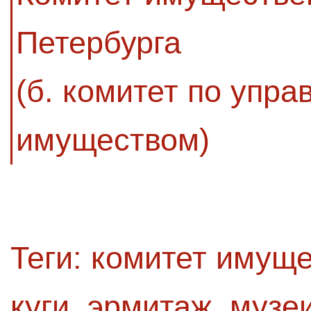
Петербурга
(б. комитет по упр
имуществом)
Теги:
комитет имущ
куги
,
эрмитаж
,
музе