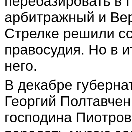
перебазировать в 
арбитражный и Вер
Стрелке решили со
правосудия. Но в и
него.
В декабре губерна
Георгий Полтавче
господина Пиотров