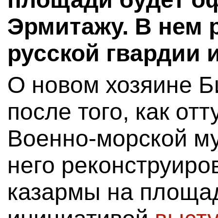
Эрмитажу. В нем 
русской гвардии 
О новом хозяине Б
после того, как от
Военно-морской му
него реконструиро
казармы на площад