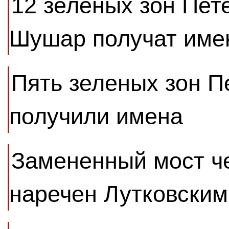
12 зеленых зон Пет
Шушар получат име
Пять зеленых зон П
получили имена
Замененный мост че
наречен Лутковским