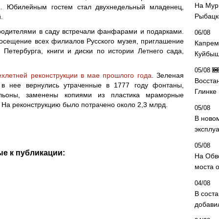
На Мур
и. Юбилейным гостем стал двухнедельный младенец,
Рыбацк
.
 родителями в саду встречали фанфарами и подарками.
06/08
осещение всех филиалов Русского музея, приглашение
Капрем
 Петербурга, книги и диски по истории Летнего сада,
Куйбыш
05/08
ехлетней реконструкции в мае прошлого года
. Зеленая
Восста
 в нее вернулись утраченные в 1777 году фонтаны,
Глинке
льоны, заменены копиями из пластика мраморные
 На реконструкцию было потрачено около 2,3 млрд.
05/08
В ново
эксплу
05/08
е к публикации:
На Обв
моста 
04/08
В сост
добави