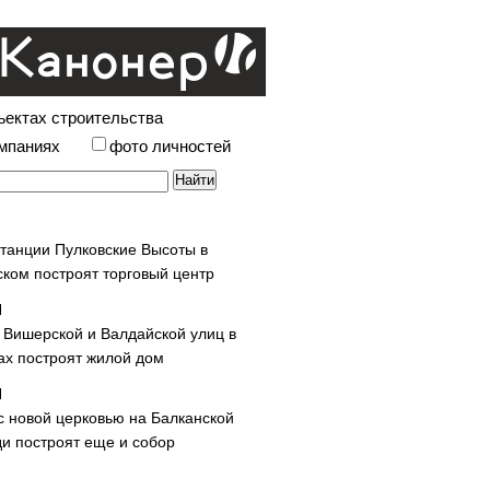
ъектах строительства
омпаниях
фото личностей
станции Пулковские Высоты в
ском построят торговый центр
у Вишерской и Валдайской улиц в
х построят жилой дом
с новой церковью на Балканской
и построят еще и собор