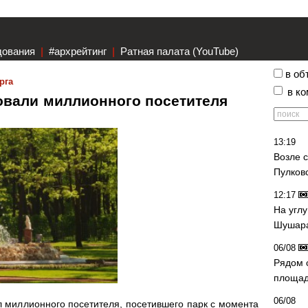
дования
|
#архрейтинг
|
Ратная палата (YouTube)
в об
рга
в к
вовали миллионного посетителя
13:19
Возле 
Пулков
12:17
На угл
Шушара
06/08
Рядом 
площад
06/08
 миллионного посетителя, посетившего парк с момента