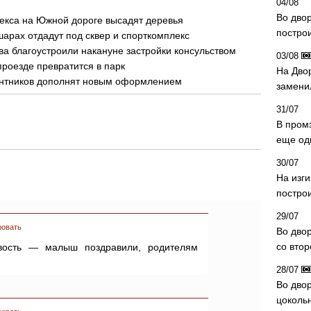
04/08
Во дво
екса на Южной дороге высадят деревья
постро
шарах отдадут под сквер и спорткомплекс
а благоустроили накануне застройки консульством
03/08
проезде превратится в парк
На Дво
антников дополнят новым оформлением
замени
31/07
В пром
еще од
30/07
На изг
постро
29/07
ровать
Во дво
со вто
вость — малыш поздравили, родителям
28/07
Во двор
цоколь