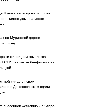
це Фучика анонсировали проект
ного жилого дома на месте
нка
рах на Муринской дороге
или школу
ервый жилой дом комплекса
 «РСТИ» на месте Ленфильма на
лицкой
ектной улице в новом
айоне в Детскосельском сдали
дом
те снесенной «сталинки» в Старо-