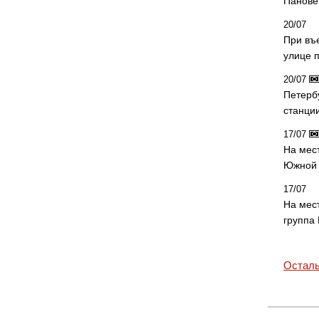
Панове 
20/07
При въ
улице 
20/07
Петерб
станци
17/07
На мес
Южной 
17/07
На мес
группа
Осталь