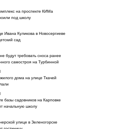
омплекс на проспекте КИМа
роили под школу
це Ивана Куликова в Новосергиеве
етский сад
не будут требовать сноса ранее
нного самостроя на Турбинной
 жилого дома на улице Ткачей
лали
те базы садовников на Карповке
ят начальную школу
нерской улице в Зеленогорске
т гостиницу