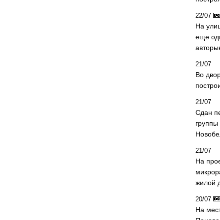
22/07
На ули
еще од
авторы
21/07
Во дво
постро
21/07
Сдан п
группы
Новобе
21/07
На про
микрор
жилой 
20/07
На мес