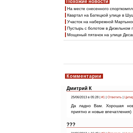
Похожие новости
На месте снесенного спорткомпл
Квартал на Батецкой улице в Шу
Участок на набережной Мартынов
Пустырь с болотом в Дизельном 
Мощеный пятачок на улице Дес
Комментарии
Дмитрий К
25/06/2013 в 05:28 |
#1
|
Ответить
|
Цити
Да ладно Вам. Хорошая но
приятно и новые впечатления)
???