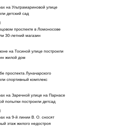
рах на Ультрамариновой улице
или детский сад
рцовом проспекте в Ломоносове
ли 30-летний магазин
зоне на Тосиной улице построили
ин жилой дом
ибе проспекта Луначарского
или спортивный комплекс
рах на Заречной улице на Парнасе
рой попытки построили детсад
ах на 9-й линии В. О. сносят
ный этаж жилого недостроя