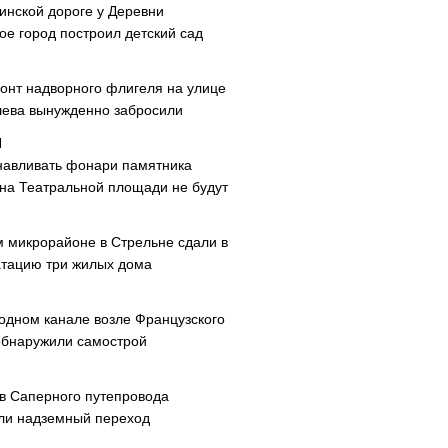
инской дороге у Деревни
ое город построил детский сад
онт надворного флигеля на улице
ева вынужденно забросили
навливать фонари памятника
 на Театральной площади не будут
м микрорайоне в Стрельне сдали в
атацию три жилых дома
одном канале возле Французского
обнаружили самострой
ав Саперного путепровода
ли надземный переход