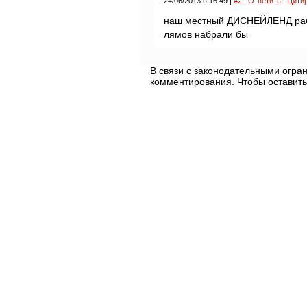
24/06/2013 в 16:49 |
#2
|
Ответить
|
Цити
наш местный ДИСНЕЙЛЕНД рабо
лямов набрали бы
В связи с законодательными огр
комментирования. Чтобы оставить