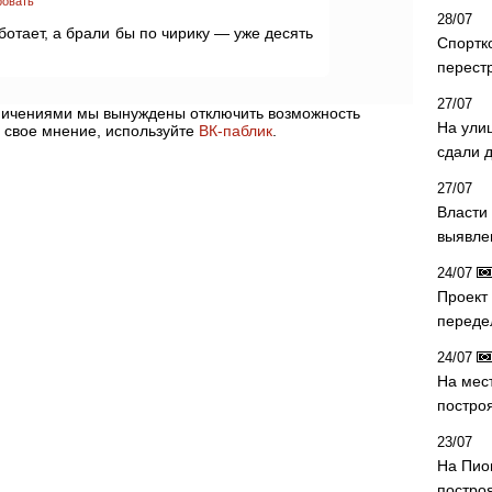
ровать
28/07
тает, а брали бы по чирику — уже десять
Спортк
перест
27/07
аничениями мы вынуждены отключить возможность
На ули
 свое мнение, используйте
ВК-паблик
.
сдали д
27/07
Власти 
выявле
24/07
Проект
переде
24/07
На мес
постро
23/07
На Пио
построя