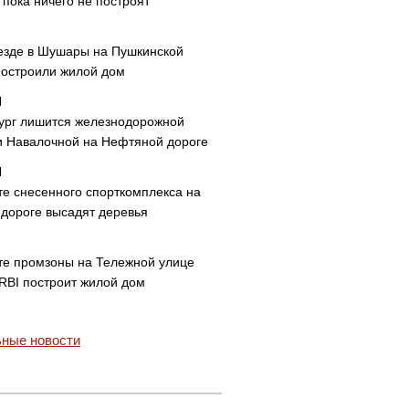
пока ничего не построят
езде в Шушары на Пушкинской
построили жилой дом
ург лишится железнодорожной
и Навалочной на Нефтяной дороге
те снесенного спорткомплекса на
дороге высадят деревья
те промзоны на Тележной улице
 RBI построит жилой дом
ные новости