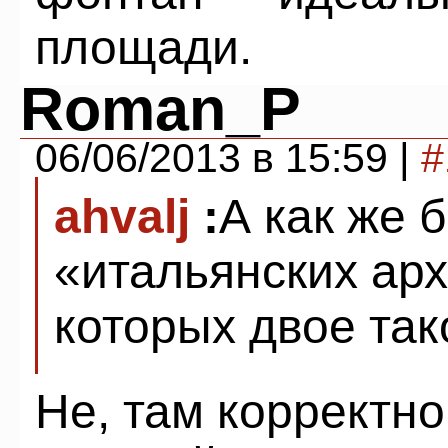
площади.
Roman_P
06/06/2013 в 15:59 |
#
ahvalj
:
А как же 
«итальянских арх
которых двое та
Не, там корректно