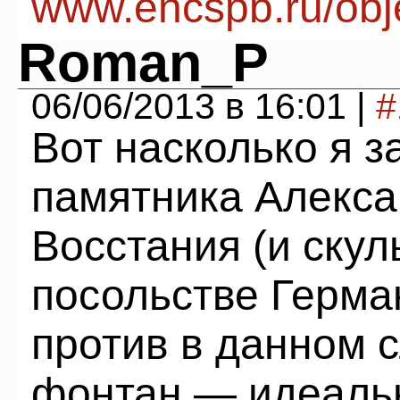
www.encspb.ru/obj
Roman_P
06/06/2013 в 16:01 |
#
Вот насколько я з
памятника Алексан
Восстания (и ску
посольстве Герман
против в данном 
фонтан — идеальн