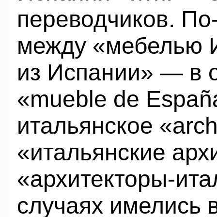
переводчиков. По
между «мебелью 
из Испании» — в 
«mueble de Españ
итальянское «archit
«итальянские арх
«архитекторы-ита
случаях имелись в