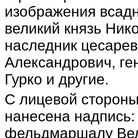
изображения всадн
великий князь Ник
наследник цесаре
Александрович, ге
Гурко и другие.
С лицевой сторон
нанесена надпись:
фельдмаршалу Вел