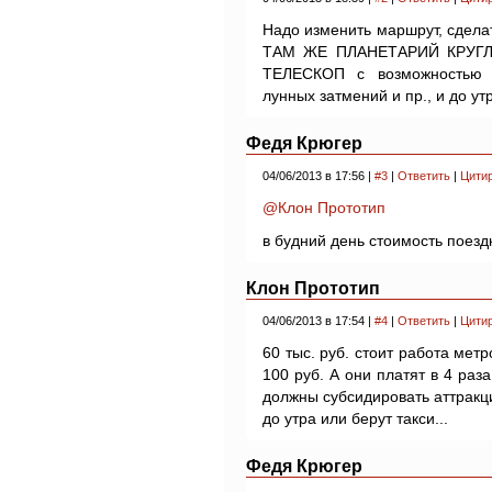
Надо изменить маршрут, сдела
ТАМ ЖЕ ПЛАНЕТАРИЙ КРУГЛО
ТЕЛЕСКОП с возможностью 
лунных затмений и пр., и до у
Федя Крюгер
04/06/2013 в 17:56 |
#3
|
Ответить
|
Цити
@Клон Прототип
в будний день стоимость поезд
Клон Прототип
04/06/2013 в 17:54 |
#4
|
Ответить
|
Цити
60 тыс. руб. стоит работа метр
100 руб. А они платят в 4 ра
должны субсидировать аттракци
до утра или берут такси...
Федя Крюгер