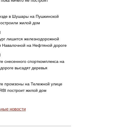
пока ничего не построят
езде в Шушары на Пушкинской
построили жилой дом
ург лишится железнодорожной
и Навалочной на Нефтяной дороге
те снесенного спорткомплекса на
дороге высадят деревья
те промзоны на Тележной улице
 RBI построит жилой дом
ные новости