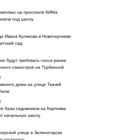
омплекс на проспекте КИМа
роили под школу
це Ивана Куликова в Новосергиеве
етский сад
не будут требовать сноса ранее
нного самостроя на Турбинной
 жилого дома на улице Ткачей
лали
те базы садовников на Карповке
ят начальную школу
нерской улице в Зеленогорске
т гостиницу