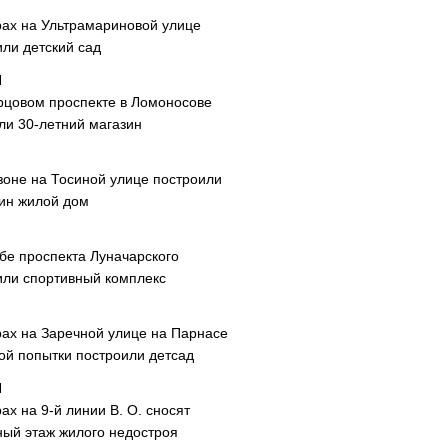
рах на Ультрамариновой улице
или детский сад
рцовом проспекте в Ломоносове
ли 30-летний магазин
зоне на Тосиной улице построили
ин жилой дом
ибе проспекта Луначарского
или спортивный комплекс
рах на Заречной улице на Парнасе
рой попытки построили детсад
ах на 9-й линии В. О. сносят
ный этаж жилого недостроя