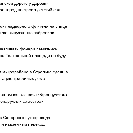
инской дороге у Деревни
ое город построил детский сад
онт надворного флигеля на улице
ева вынужденно забросили
навливать фонари памятника
 на Театральной площади не будут
м микрорайоне в Стрельне сдали в
атацию три жилых дома
одном канале возле Французского
обнаружили самострой
ав Саперного путепровода
ли надземный переход