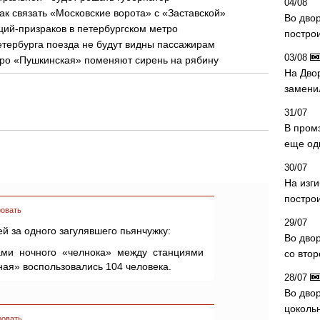
04/08
ак связать «Московские ворота» с «Заставской»
Во дво
ций-призраков в петербургском метро
постро
етербурга поезда не будут видны пассажирам
03/08
тро «Пушкинская» поменяют сирень на рябину
На Дво
замени
31/07
В пром
еще од
30/07
На изг
постро
овать
29/07
ей за одного загулявшего пьянчужку:
Во дво
ами ночного «челнока» между станциями
со вто
ая» воспользовались 104 человека.
28/07
Во двор
цоколь
ровать