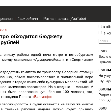
дования
|
#архрейтинг
|
Ратная палата (YouTube)
в об
урга
в к
тро обходится бюджету
. рублей
07/08
а оплату работы одной ночи метро в петербургском
Возле 
ая между станциями «Адмиралтейская» и «Спортивная»
Пулков
07/08
редседатель комитета по транспорту Северной столицы
На угл
новника, объем пассажиропотока в значительной мере
Шушара
ведения в городе каких-либо культурных мероприятий. «В
ьшое количество пассажиров. На выходные — меньше. А
06/08
рник было перевезено чуть больше 100 человек, что,
Рядом 
т господина Попова
«Балтинфо»
.
площад
 пассажиропоток в будни останется на таком же низком
06/08
 в течение рабочей недели можно будет признать