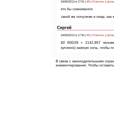
04/06/2013 в 17:51 |
#5
|
Ответить
|
Цити
кто бы сомневался.
такой же популизм и пиар, как 
Сергей
04/06/2013 в 17:50 |
#6
|
Ответить
|
Цити
60 000/28 = 2142,857 челов
куплено) кажную ночь, чтобы п
В связи с законодательными огр
комментирования. Чтобы оставить