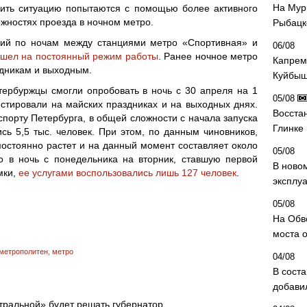
На Мур
вить ситуацию попытаются с помощью более активного
жностях проезда в ночном метро.
Рыбацк
щий по ночам между станциями метро «Спортивная» и
06/08
ешел на постоянный режим работы
. Ранее ночное метро
Капрем
здникам и выходным.
Куйбыш
ербуржцы смогли опробовать в ночь с 30 апреля на 1
05/08
естировали на майских праздниках и на выходных днях.
Восста
спорту Петербурга, в общей сложности с начала запуска
Глинке
сь 5,5 тыс. человек. При этом, по данным чиновников,
остоянно растет и на данный момент составляет около
05/08
о в ночь с понедельника на вторник, ставшую первой
В ново
мки,
ее услугами воспользовались лишь 127 человек
.
эксплу
05/08
На Обв
моста 
 метрополитен
,
метро
04/08
В сост
добави
тральной» будет решать губернатор