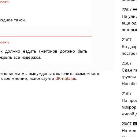
ровать
22/07
На ули
водное такси.
еще од
авторы
21/07
ровать
Во дво
ек должно ездить (жетонов должно быть
постро
окрыть все издержки.
21/07
Сдан п
аничениями мы вынуждены отключить возможность
группы
 свое мнение, используйте
ВК-паблик
.
Новобе
21/07
На про
микрор
жилой 
20/07
На мес