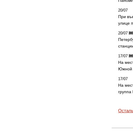
Панове 
20/07
При въ
улице 
20/07
Петерб
станци
17/07
На мес
Южной 
17/07
На мес
группа
Осталь