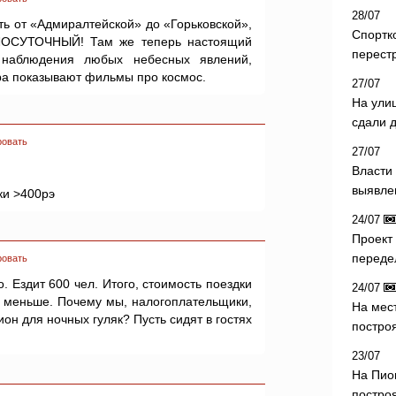
28/07
ть от «Адмиралтейской» до «Горьковской»,
Спортк
СУТОЧНЫЙ! Там же теперь настоящий
перест
наблюдения любых небесных явлений,
тра показывают фильмы про космос.
27/07
На ули
сдали д
ровать
27/07
Власти 
выявле
ки >400рэ
24/07
Проект
переде
ровать
о. Ездит 600 чел. Итого, стоимость поездки
24/07
за меньше. Почему мы, налогоплательщики,
На мес
он для ночных гуляк? Пусть сидят в гостях
постро
23/07
На Пио
построя