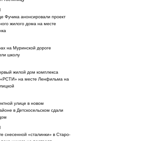
це Фучика анонсировали проект
ного жилого дома на месте
нка
рах на Муринской дороге
или школу
ервый жилой дом комплекса
 «РСТИ» на месте Ленфильма на
лицкой
ектной улице в новом
айоне в Детскосельском сдали
дом
те снесенной «сталинки» в Старо-