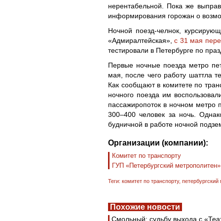
нерентабельной. Пока же выпра
информирования горожан о возмо
Ночной поезд-челнок, курсирую
«Адмиралтейская»,
с 31 мая пер
тестировали в Петербурге по пра
Первые ночные поезда метро пет
мая, после чего работу шаттла т
Как сообщают в комитете по тран
ночного поезда им воспользовали
пассажиропоток в ночном метро п
300–400 человек за ночь. Однак
будничной в работе ночной подзе
Организации (компании):
Комитет по транспорту
ГУП «Петербургский метрополитен»
Теги:
комитет по транспорту
,
петербургский
Похожие новости
Смольный: судьбу выхода с «Теа