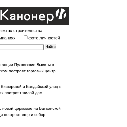
ъектах строительства
омпаниях
фото личностей
станции Пулковские Высоты в
ском построят торговый центр
у Вишерской и Валдайской улиц в
х построят жилой дом
с новой церковью на Балканской
и построят еще и собор