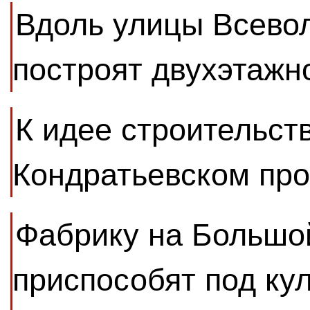
Вдоль улицы Всево
построят двухэтажн
К идее строительств
Кондратьевском пр
Фабрику на Большо
приспособят под ку