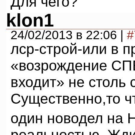
Для чего?
klon1
24/02/2013 в 22:06 |
#
лср-строй-или в п
«возрождение СПБ»
входит» не столь 
Существенно,то ч
один новодел на Н
реальностью. Жд