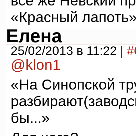
всё же Невский пр
«Красный лапоть»
Елена
25/02/2013 в 11:22 |
#
@klon1
«На Синопской т
разбирают(заводс
бы...»