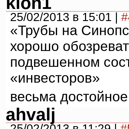
klon1
25/02/2013 в 15:01 |
#
«Трубы на Синопск
хорошо обозреват
подвешенном сост
«инвесторов»
весьма достойное
ahvalj
25/02/2013 в 11:29 |
#