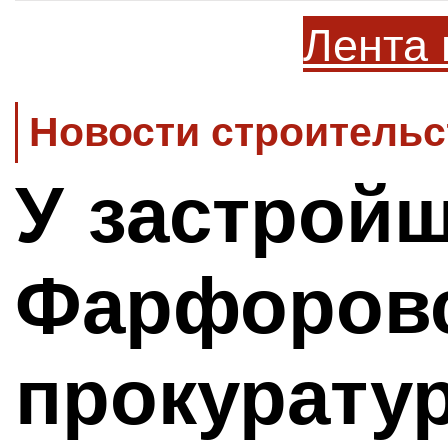
Лента 
Новости строительс
У застрой
Фарфоровс
прокурату