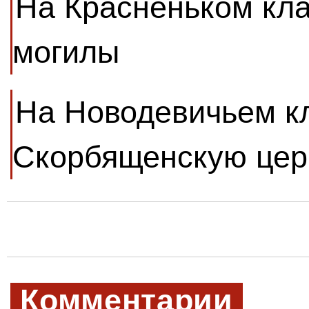
На Красненьком кл
могилы
На Новодевичьем к
Скорбященскую цер
Комментарии