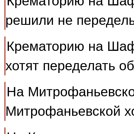
Крематорию на Шаф
решили не переделы
Крематорию на Шаф
хотят переделать о
На Митрофаньевско
Митрофаньевской хо