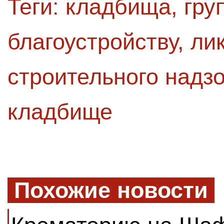
Теги:
кладбища
,
гру
благоустройству
,
ли
строительного надз
кладбище
Похожие новости