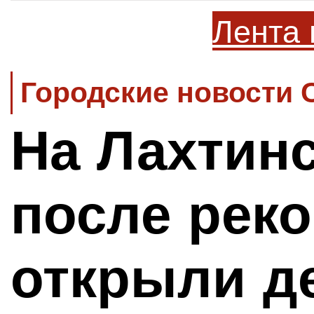
Лента 
Городские новости 
На Лахтин
после рек
открыли д