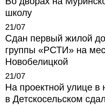
Во дворах на Муринск
школу
21/07
Сдан первый жилой д
группы «РСТИ» на ме
Новобелицкой
21/07
На проектной улице в
в Детскосельском сда