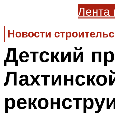
Лента 
Новости строительс
Детский п
Лахтинско
реконстру