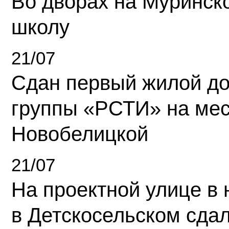
Во дворах на Муринск
школу
21/07
Сдан первый жилой д
группы «РСТИ» на ме
Новобелицкой
21/07
На проектной улице в
в Детскосельском сда