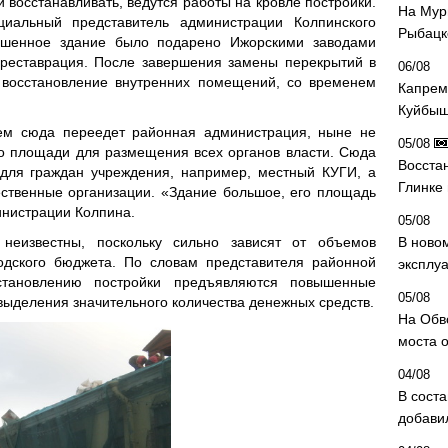
 восстанавливать, ведутся работы на кровле постройки.
На Мур
циальный представитель администрации Колпинского
Рыбацк
ошенное здание было подарено Ижорскими заводами
о реставрация. После завершения замены перекрытий в
06/08
а восстановление внутренних помещений, со временем
Капрем
Куйбыш
ем сюда переедет районная администрация, ныне не
05/08
о площади для размещения всех органов власти. Сюда
Восста
 для граждан учреждения, например, местный КУГИ, а
Глинке
ественные организации. «Здание большое, его площадь
инистрации Колпина.
05/08
неизвестны, поскольку сильно зависят от объемов
В ново
одского бюджета. По словам представителя районной
эксплу
становлению постройки предъявляются повышенные
05/08
ыделения значительного количества денежных средств.
На Обв
моста 
04/08
В сост
добави