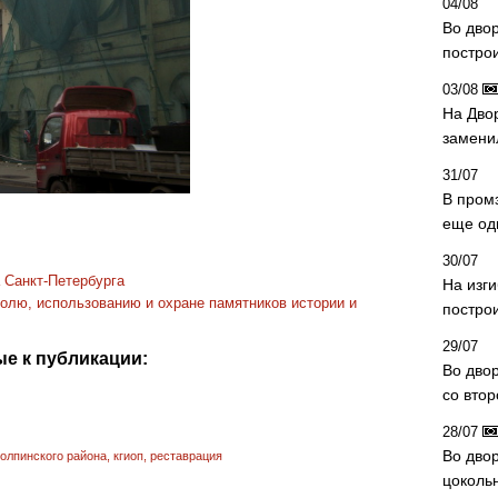
04/08
Во дво
постро
03/08
На Дво
замени
31/07
В пром
еще од
30/07
 Санкт-Петербурга
На изг
олю, использованию и охране памятников истории и
постро
29/07
е к публикации:
Во дво
со вто
28/07
Во двор
олпинского района
,
кгиоп
,
реставрация
цоколь