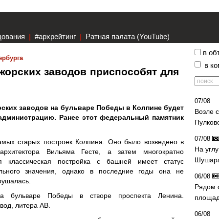
дования
|
#архрейтинг
|
Ратная палата (YouTube)
в об
ербурга
в к
жорских заводов приспособят для
07/08
ских заводов на бульваре Победы в Колпине будет
Возле 
администрацию. Ранее этот федеральный памятник
Пулков
07/08
амых старых построек Колпина. Оно было возведено в
На угл
архитектора Вильяма Гесте, а затем многократно
Шушара
ая классическая постройка с башней имеет статус
льного значения, однако в последние годы она не
06/08
рушалась.
Рядом 
на бульваре Победы в створе проспекта Ленина.
площад
од, литера АВ.
06/08