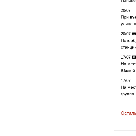
Панове 
20/07
При въ
улице 
20/07
Петерб
станци
17/07
На мес
Южной 
17/07
На мес
группа
Осталь