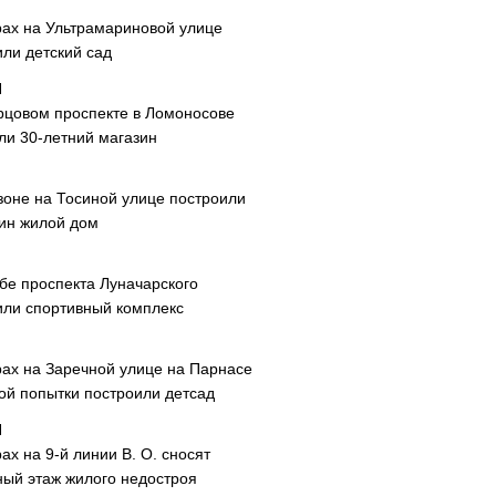
рах на Ультрамариновой улице
или детский сад
рцовом проспекте в Ломоносове
ли 30-летний магазин
зоне на Тосиной улице построили
ин жилой дом
ибе проспекта Луначарского
или спортивный комплекс
рах на Заречной улице на Парнасе
рой попытки построили детсад
ах на 9-й линии В. О. сносят
ный этаж жилого недостроя