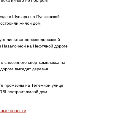
пока ничего не построят
езде в Шушары на Пушкинской
построили жилой дом
ург лишится железнодорожной
и Навалочной на Нефтяной дороге
те снесенного спорткомплекса на
дороге высадят деревья
те промзоны на Тележной улице
 RBI построит жилой дом
ные новости