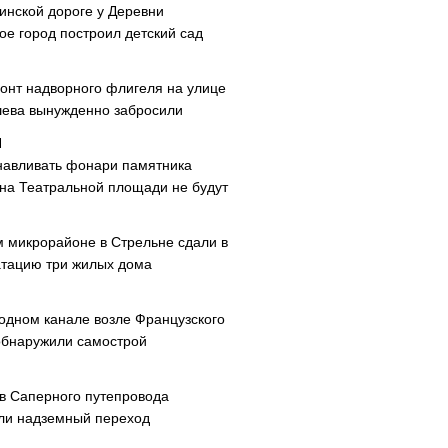
инской дороге у Деревни
ое город построил детский сад
онт надворного флигеля на улице
ева вынужденно забросили
навливать фонари памятника
 на Театральной площади не будут
м микрорайоне в Стрельне сдали в
атацию три жилых дома
одном канале возле Французского
обнаружили самострой
ав Саперного путепровода
ли надземный переход