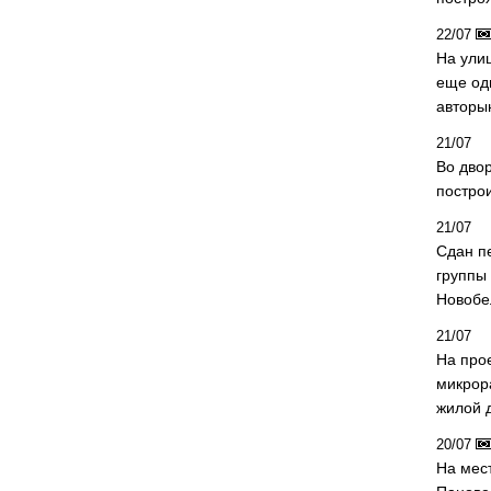
22/07
На ули
еще од
авторы
21/07
Во дво
постро
21/07
Сдан п
группы
Новобе
21/07
На про
микрор
жилой 
20/07
На мес