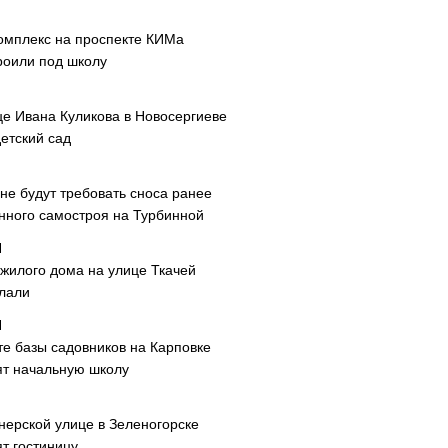
омплекс на проспекте КИМа
роили под школу
це Ивана Куликова в Новосергиеве
етский сад
не будут требовать сноса ранее
нного самостроя на Турбинной
 жилого дома на улице Ткачей
лали
те базы садовников на Карповке
ят начальную школу
нерской улице в Зеленогорске
т гостиницу