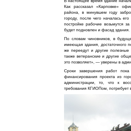
В настоящее время здание начали
Как рассказал «Карповке» офи
района, в минувшем году забр
городу, после чего началась ег
постройке рабочие возьмутся з
будет подновлен и фасад здания.
По словам чиновников, в будущ
имеющая здания, достаточного п
же переедут и другие полезные
также ветеранские и другие общ
это позволяет», — уверены в адм
Сроки завершения работ пока 
финансирования проекта из гор
администрации, то, что к вос
требования КГИОПом, потребует в