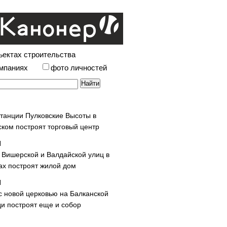
ъектах строительства
омпаниях
фото личностей
станции Пулковские Высоты в
ском построят торговый центр
у Вишерской и Валдайской улиц в
х построят жилой дом
с новой церковью на Балканской
и построят еще и собор