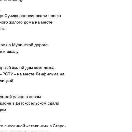
це Фучика анонсировали проект
ного жилого дома на месте
нка
рах на Муринской дороге
или школу
ервый жилой дом комплекса
 «РСТИ» на месте Ленфильма на
лицкой
ектной улице в новом
айоне в Детскосельском сдали
дом
те снесенной «сталинки» в Старо-