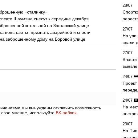
28/07
аброшенную «сталинку»
Спортк
пекте Шаумяна снесут к середине декабря
перест
аброшенной котельной на Заставской улице
27/07
а попытаются признать аварийной и снести
На ули
яина заброшенному дому на Боровой улице
сдали д
27/07
Власти 
выявле
24/07
Проект
переде
24/07
На мес
аничениями мы вынуждены отключить возможность
 свое мнение, используйте
ВК-паблик
.
постро
23/07
На Пио
построя