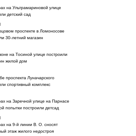
рах на Ультрамариновой улице
или детский сад
рцовом проспекте в Ломоносове
ли 30-летний магазин
зоне на Тосиной улице построили
ин жилой дом
ибе проспекта Луначарского
или спортивный комплекс
рах на Заречной улице на Парнасе
рой попытки построили детсад
ах на 9-й линии В. О. сносят
ный этаж жилого недостроя