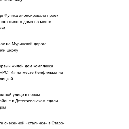
це Фучика анонсировали проект
ного жилого дома на месте
нка
рах на Муринской дороге
или школу
ервый жилой дом комплекса
 «РСТИ» на месте Ленфильма на
лицкой
ектной улице в новом
айоне в Детскосельском сдали
дом
те снесенной «сталинки» в Старо-