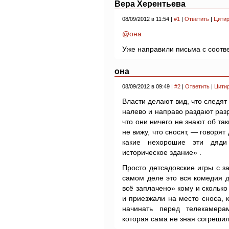
Вера Херентьева
08/09/2012 в 11:54 |
#1
|
Ответить
|
Цитир
@она
Уже направили письма с соотв
она
08/09/2012 в 09:49 |
#2
|
Ответить
|
Цити
Власти делают вид, что следят
налево и направо раздают раз
что они ничего не знают об та
не вижу, что сносят, — говоря
какие нехорошие эти дяд
историческое здание» .
Просто детсадовские игры с з
самом деле это вся комедия д
всё заплачено» кому и сколько
и приезжали на место сноса, ко
начинать перед телекамер
которая сама не зная согрешил