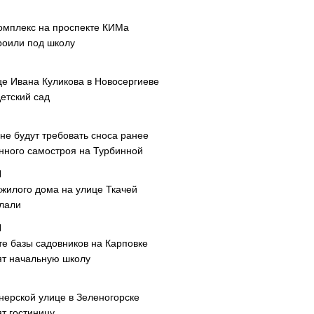
омплекс на проспекте КИМа
роили под школу
це Ивана Куликова в Новосергиеве
етский сад
не будут требовать сноса ранее
нного самостроя на Турбинной
 жилого дома на улице Ткачей
лали
те базы садовников на Карповке
ят начальную школу
нерской улице в Зеленогорске
т гостиницу