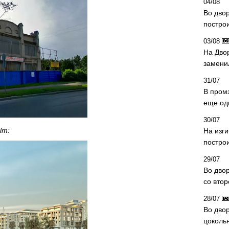
04/08
Во дво
постро
03/08
На Дво
замени
31/07
В пром
еще од
30/07
lm:
На изг
постро
29/07
Во дво
со вто
28/07
Во двор
цоколь