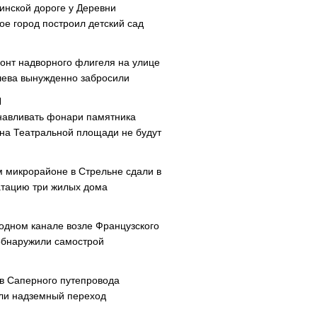
инской дороге у Деревни
ое город построил детский сад
онт надворного флигеля на улице
ева вынужденно забросили
навливать фонари памятника
 на Театральной площади не будут
м микрорайоне в Стрельне сдали в
атацию три жилых дома
одном канале возле Французского
обнаружили самострой
ав Саперного путепровода
ли надземный переход