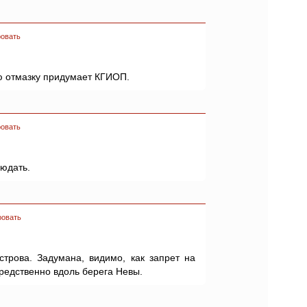
овать
ую отмазку придумает КГИОП.
овать
людать.
ровать
строва. Задумана, видимо, как запрет на
редственно вдоль берега Невы.