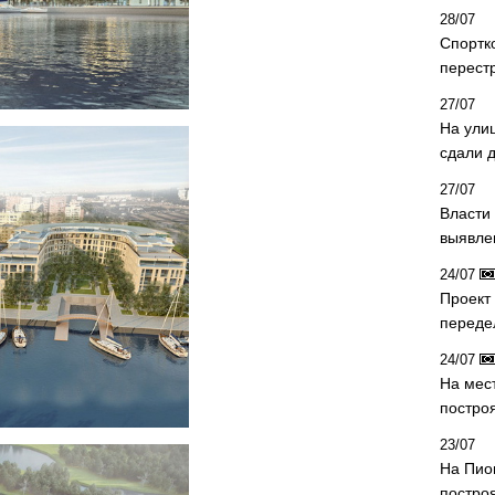
28/07
Спортк
перест
27/07
На ули
сдали д
27/07
Власти 
выявле
24/07
Проект
переде
24/07
На мес
постро
23/07
На Пио
построя