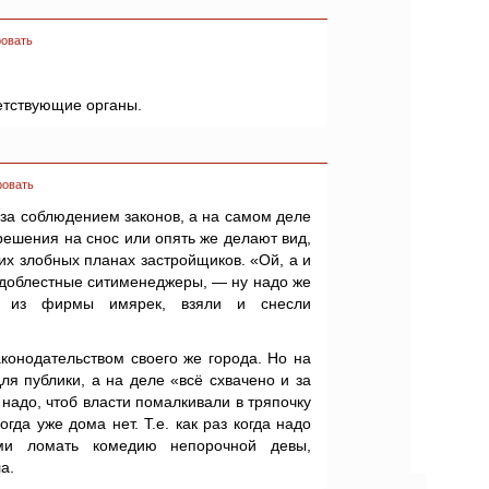
овать
етствующие органы.
ровать
 за соблюдением законов, а на самом деле
решения на снос или опять же делают вид,
ких злобных планах застройщиков. «Ой, а и
т доблестные ситименеджеры, — ну надо же
и из фирмы имярек, взяли и снесли
аконодательством своего же города. Но на
ля публики, а на деле «всё схвачено и за
 надо, чтоб власти помалкивали в тряпочку
гда уже дома нет. Т.е. как раз когда надо
ами ломать комедию непорочной девы,
а.