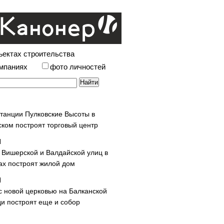
ъектах строительства
омпаниях
фото личностей
станции Пулковские Высоты в
ском построят торговый центр
у Вишерской и Валдайской улиц в
х построят жилой дом
с новой церковью на Балканской
и построят еще и собор