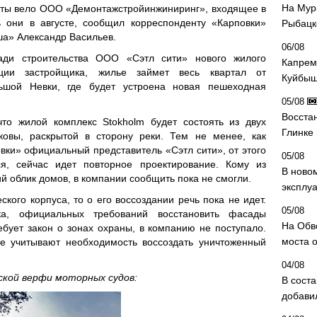
На Мур
боты вело ООО «Демонтажстройинжиниринг», входящее в
 они в августе, сообщил корреспонденту «Карповки»
Рыбацк
а» Александр Васильев.
06/08
ди строительства ООО «Сэтл сити» нового жилого
Капрем
ции застройщика, жилье займет весь квартал от
Куйбыш
ьшой Невки, где будет устроена новая пешеходная
05/08
Восста
что жилой комплекс Stokholm будет состоять из двух
Глинке
овы, раскрытой в сторону реки. Тем не менее, как
вки» официальный представитель «Сэтл сити», от этого
05/08
я, сейчас идет повторное проектирование. Кому из
В ново
й облик домов, в компании сообщить пока не смогли.
эксплу
ского корпуса, то о его воссоздании речь пока не идет.
05/08
а, официальных требований восстановить фасады
На Обв
ребует закон о зонах охраны, в компанию не поступало.
моста 
 учитывают необходимость воссоздать уничтоженный
04/08
ской верфи моторных судов:
В сост
добави