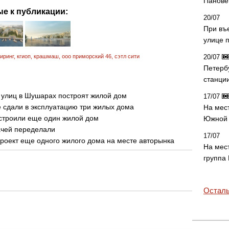
Панове 
е к публикации:
20/07
При въ
улице 
иринг
,
кгиоп
,
крашмаш
,
ооо приморский 46
,
сэтл сити
20/07
Петерб
станци
 улиц в Шушарах построят жилой дом
17/07
 сдали в эксплуатацию три жилых дома
На мес
остроили еще один жилой дом
Южной 
ачей переделали
17/07
роект еще одного жилого дома на месте авторынка
На мес
группа
Осталь