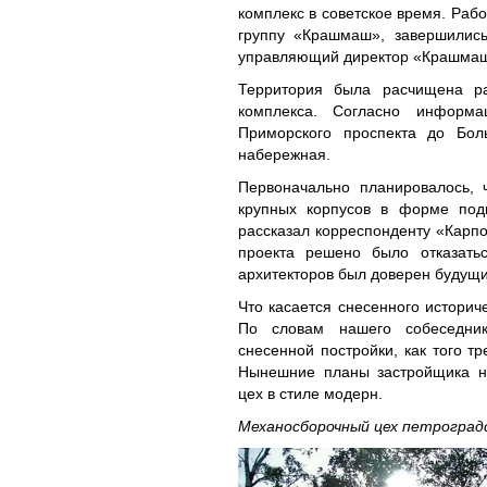
комплекс в советское время. Ра
группу «Крашмаш», завершились
управляющий директор «Крашмаш
Территория была расчищена ра
комплекса. Согласно информа
Приморского проспекта до Бол
набережная.
Первоначально планировалось, 
крупных корпусов в форме подк
рассказал корреспонденту «Карпо
проекта решено было отказатьс
архитекторов был доверен будущи
Что касается снесенного историче
По словам нашего собеседник
снесенной постройки, как того т
Нынешние планы застройщика не
цех в стиле модерн.
Механосборочный цех петроград