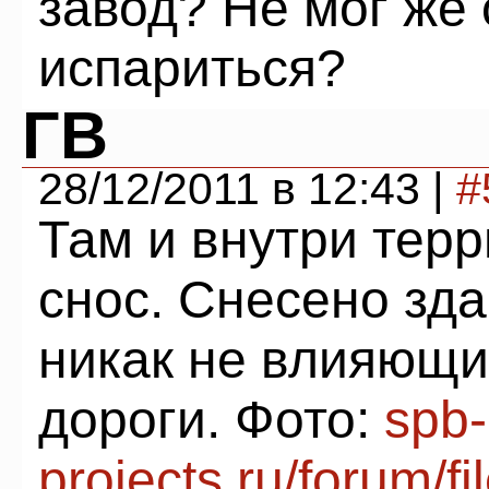
завод? Не мог же
испариться?
ГВ
28/12/2011 в 12:43 |
#
Там и внутри тер
снос. Снесено зд
никак не влияющи
дороги. Фото:
spb-
projects.ru/forum/f