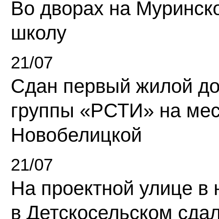
Во дворах на Муринск
школу
21/07
Сдан первый жилой д
группы «РСТИ» на ме
Новобелицкой
21/07
На проектной улице в
в Детскосельском сда