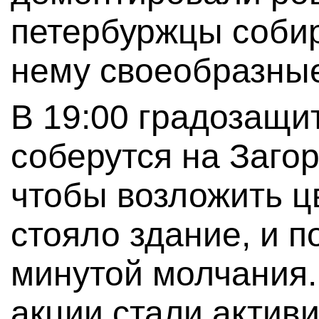
петербуржцы собир
нему своеобразные
В 19:00 градозащи
соберутся на Заго
чтобы возложить цв
стояло здание, и 
минутой молчания.
акции стали актив