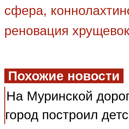
сфера
,
коннолахтин
реновация хрущево
Похожие новости
На Муринской доро
город построил детс