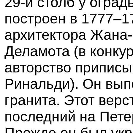
29-й столб у огра
построен в 1777–1
архитектора Жана-
Деламота (в конку
авторство приписы
Ринальди). Он вып
гранита. Этот вер
последний на Пете
Прежде он был ук