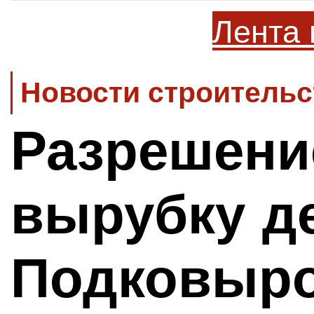
Лента 
Новости строительс
Разрешени
вырубку д
Подковыро