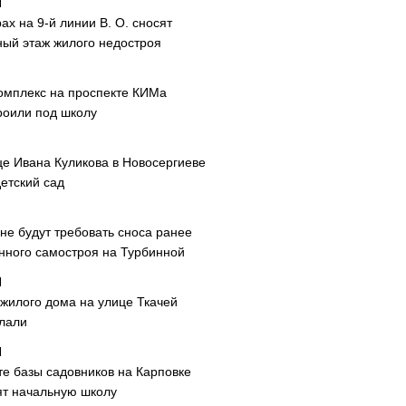
ах на 9-й линии В. О. сносят
ный этаж жилого недостроя
омплекс на проспекте КИМа
роили под школу
це Ивана Куликова в Новосергиеве
етский сад
не будут требовать сноса ранее
нного самостроя на Турбинной
 жилого дома на улице Ткачей
лали
те базы садовников на Карповке
ят начальную школу