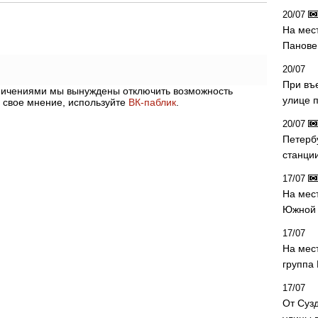
20/07
На мес
Панове 
20/07
При въ
аничениями мы вынуждены отключить возможность
улице 
 свое мнение, используйте
ВК-паблик
.
20/07
Петерб
станци
17/07
На мес
Южной 
17/07
На мес
группа
17/07
От Суз