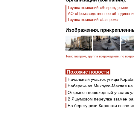
Группа компаний «Возрождение»
АО «Производственное объединени
Группа компаний «Газпром»
Изображения, прикрепленны
Теги:
газпром
,
группа возрождение
,
по возр
Похожие новости
Начальный участок улицы Кораб
Набережная Миклухо-Маклая на 
Открылся пешеходный участок у
В Яшумовом переулке взамен ра
На берегу реки Карповки возле 