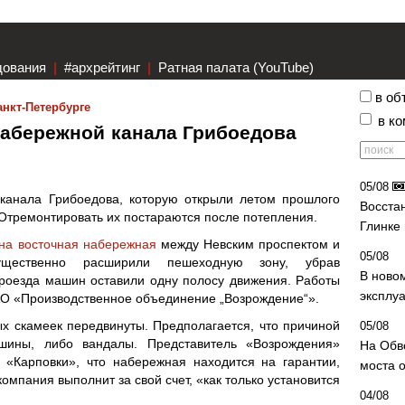
дования
|
#архрейтинг
|
Ратная палата (YouTube)
в об
анкт-Петербурге
в к
набережной канала Грибоедова
05/08
канала Грибоедова, которую открыли летом прошлого
Восста
Отремонтировать их постараются после потепления.
Глинке
на восточная набережная
между Невским проспектом и
05/08
щественно расширили пешеходную зону, убрав
В ново
проезда машин оставили одну полосу движения. Работы
эксплу
АО «Производственное объединение „Возрождение“».
х скамеек передвинуты. Предполагается, что причиной
05/08
шины, либо вандалы. Представитель «Возрождения»
На Обв
 «Карповки», что набережная находится на гарантии,
моста 
омпания выполнит за свой счет, «как только установится
04/08