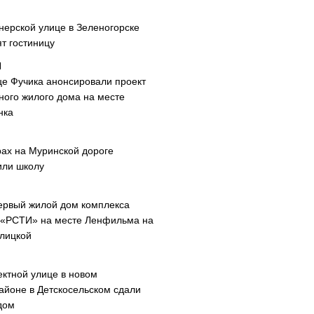
нерской улице в Зеленогорске
т гостиницу
це Фучика анонсировали проект
ного жилого дома на месте
нка
рах на Муринской дороге
или школу
ервый жилой дом комплекса
 «РСТИ» на месте Ленфильма на
лицкой
ектной улице в новом
айоне в Детскосельском сдали
дом