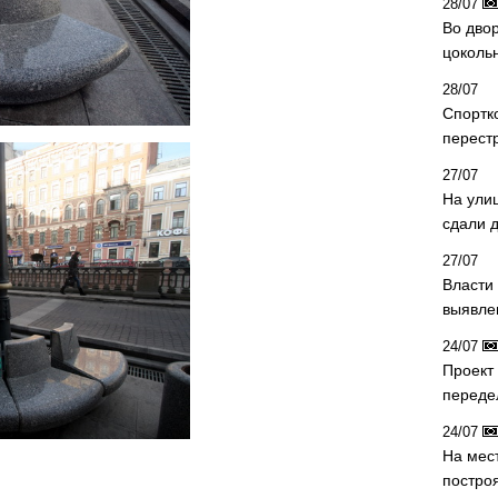
28/07
Во двор
цоколь
28/07
Спортк
перест
27/07
На ули
сдали д
27/07
Власти 
выявле
24/07
Проект
переде
24/07
На мес
постро