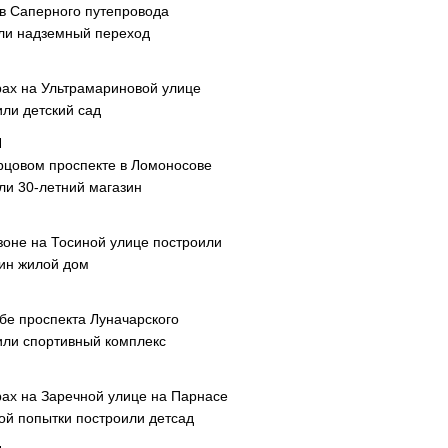
ав Саперного путепровода
ли надземный переход
рах на Ультрамариновой улице
или детский сад
рцовом проспекте в Ломоносове
ли 30-летний магазин
зоне на Тосиной улице построили
ин жилой дом
ибе проспекта Луначарского
или спортивный комплекс
рах на Заречной улице на Парнасе
рой попытки построили детсад