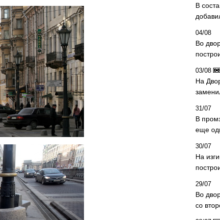
В сост
добави
04/08
Во дво
постро
03/08
На Дво
замени
31/07
В пром
еще од
30/07
На изг
постро
29/07
Во дво
со вто