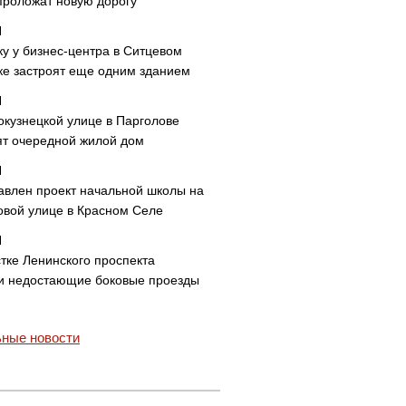
проложат новую дорогу
ку у бизнес-центра в Ситцевом
ке застроят еще одним зданием
окузнецкой улице в Парголове
ят очередной жилой дом
авлен проект начальной школы на
овой улице в Красном Селе
тке Ленинского проспекта
и недостающие боковые проезды
ные новости