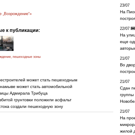
23/07
На Пио
е „Возрождение“»
построя
22/07
е к публикации:
На ули
еще од
авторы
ождение
,
пешеходные зоны
21/07
Во дво
постро
лестроителей может стать пешеходным
21/07
намыве может стать автомобильной
Сдан п
лицы Адмирала Трибуца
группы
збитой грунтовки положили асфальт
Новобе
истока создали пешеходную зону
21/07
На про
микрор
жилой 