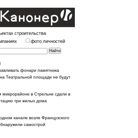
ъектах строительства
омпаниях
фото личностей
навливать фонари памятника
 на Театральной площади не будут
м микрорайоне в Стрельне сдали в
атацию три жилых дома
одном канале возле Французского
обнаружили самострой