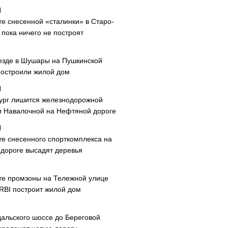
те снесенной «сталинки» в Старо-
пока ничего не построят
езде в Шушары на Пушкинской
построили жилой дом
ург лишится железнодорожной
и Навалочной на Нефтяной дороге
те снесенного спорткомплекса на
дороге высадят деревья
те промзоны на Тележной улице
 RBI построит жилой дом
дальского шоссе до Береговой