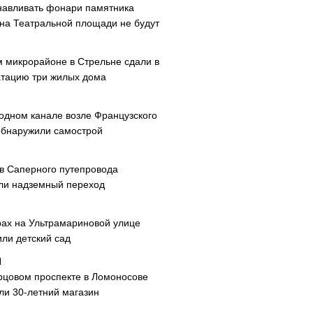
навливать фонари памятника
 на Театральной площади не будут
м микрорайоне в Стрельне сдали в
атацию три жилых дома
одном канале возле Французского
обнаружили самострой
ав Саперного путепровода
ли надземный переход
рах на Ультрамариновой улице
или детский сад
рцовом проспекте в Ломоносове
ли 30-летний магазин