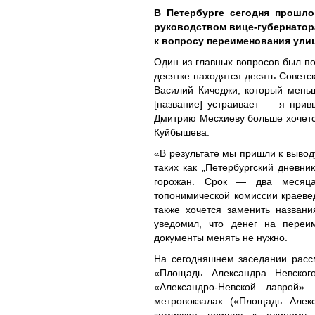
В Петербурге сегодня прошло
руководством вице-губернатор
к вопросу переименования ули
Один из главных вопросов был п
десятке находятся десять Советск
Василий Кичеджи, который меньше
[название] устраивает — я прив
Дмитрию Месхиеву больше хочетс
Куйбышева.
«В результате мы пришли к вывод
таких как „Петербургский дневни
горожан. Срок — два месяца
топонимической комиссии краеве
также хочется заменить назван
уведомил, что денег на переи
документы менять не нужно.
На сегодняшнем заседании рас
«Площадь Александра Невског
«Александро-Невской лаврой»
метровокзалах («Площадь Алекс
комиссия пришла к единому 