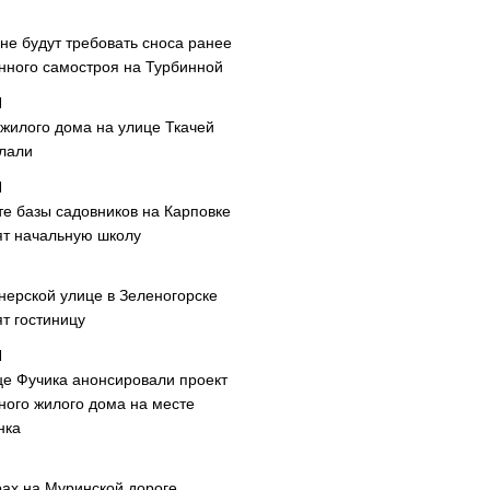
не будут требовать сноса ранее
нного самостроя на Турбинной
 жилого дома на улице Ткачей
лали
те базы садовников на Карповке
ят начальную школу
нерской улице в Зеленогорске
т гостиницу
це Фучика анонсировали проект
ного жилого дома на месте
нка
рах на Муринской дороге