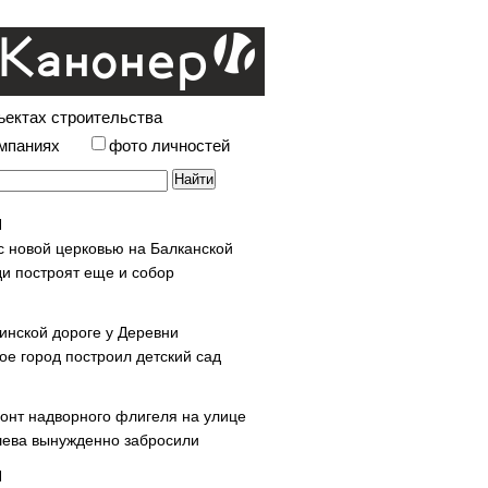
ъектах строительства
омпаниях
фото личностей
с новой церковью на Балканской
и построят еще и собор
инской дороге у Деревни
ое город построил детский сад
онт надворного флигеля на улице
ева вынужденно забросили