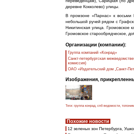
переведенцам), Сарицкая (по др
деревне Кокколево) улицы.
В промзоне «Парнас» к восьми 
небольшой ручей рядом с Графск
Никитинская улица. Громовское
Громовское старообрядческое, до
Организации (компании):
Группа компаний «Конрад»
Санкт-петербургская межведомстве
комиссия)
ОАО «Издательский дом „Санкт-Пет
Изображения, прикрепленны
Теги:
группа конрад
,
спб ведомости
,
топони
Похожие новости
12 зеленых зон Петербурга, Ушк