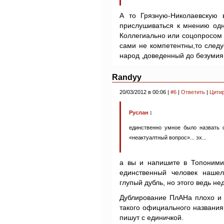
А то Грязную-Николаевскую в
прислушиваться к мнению одн
Коллегиально или соцопросом 
сами не компетентны,то след
народ ,доведенный до безумия 
Randyy
20/03/2012 в 00:06 |
#6
|
Ответить
|
Цити
Руслан
:
единственно умное было назвать 
«неактуалтный вопрос»... эх...
а вы и напишите в Топонимич
единственный человек нашел
глупый дубль, но этого ведь не
Дублирование ПлАНа плохо и 
такого официального названия
пишут с единичкой.