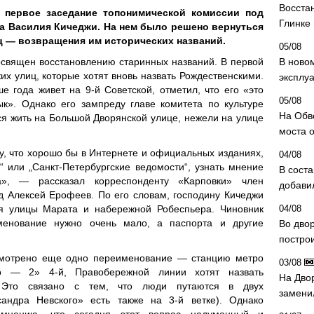
Восста
 первое заседание топонимической комиссии под
Глинке
а Василия Кичеджи. На нем было решено вернуться
ц — возвращения им исторических названий.
05/08
освящен восстановлению старинных названий. В первой
В ново
их улиц, которые хотят вновь назвать Рождественскими.
эксплу
 года живет на 9-й Советской, отметил, что его «это
05/08
ык». Однако его зампреду главе комитета по культуре
На Обв
я жить на Большой Дворянской улице, нежели на улице
моста 
у, что хорошо бы в Интернете и официальных изданиях,
04/08
к“ или „Санкт-Петербургские ведомости“, узнать мнение
В сост
», — рассказал корреспонденту «Карповки» член
добави
д Алексей Ерофеев. По его словам, господину Кичеджи
ия улицы Марата и набережной Робеспьера. Чиновник
04/08
менование нужно очень мало, а паспорта и другие
Во дво
постро
смотрено еще одно переименование — станцию метро
03/08
о — 2» 4-й, Правобережной линии хотят назвать
На Дво
. Это связано с тем, что люди путаются в двух
замени
андра Невского» есть также на 3-й ветке). Однако
мнению, что сегодня этот вопрос надуманный и