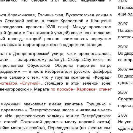
31/07
В пром
еще од
ся Апраксинская, Голицынская, Бухвостовская улицы в
на Северной войне, а также Крепостной и Шанцевый
30/07
аходилась крепость XVIII века). Между проспектом
На изг
гой (рядом с Головкинской улицей) возле нового здания
постро
ый проезд, который решено наименовать переулком
ывалась эта территория и железнодорожная станция.
29/07
Во дво
л по Днепропетровской улице, как и предполагалось,
асти — историческому району). Сквер «Спутник», что
со вто
роспектом Обуховской Обороны напротив метро
28/07
градовским — в честь изобретателя русского фарфора
Во двор
ние связано с тем, что у группы компаний «Конрад»
цоколь
нотеатра «Спутник»
, стоящего в этой зеленой зоне.
Звенигородской и Марата
по просьбе «Карповки» станет
28/07
Спортк
емчужины» увековечат имена капитана Грищенко и
перест
 параллельны Петергофскому шоссе и названы в честь
27/07
се «На царскосельских холмах» южнее Петербургского
 старой Соколиной дороге к месту царской охоты),
На ули
ойке местных слобод), Переведенская (по крестьянам-
сдали д