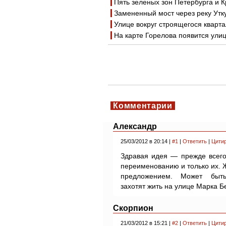
Пять зеленых зон Петербурга и 
Замененный мост через реку Утк
Улице вокруг строящегося кварт
На карте Горелова появится ули
Комментарии
Александр
25/03/2012 в 20:14 |
#1
|
Ответить
|
Цити
Здравая идея — прежде всего
переименованию и только их. 
предложением. Может быть
захотят жить на улице Марка Б
Скорпион
21/03/2012 в 15:21 |
#2
|
Ответить
|
Цити