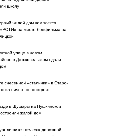
или школу
ервый жилой дом комплекса
 «РСТИ» на месте Ленфильма на
лицкой
ектной улице в новом
айоне в Детскосельском сдали
дом
те снесенной «сталинки» в Старо-
пока ничего не построят
езде в Шушары на Пушкинской
построили жилой дом
ург лишится железнодорожной