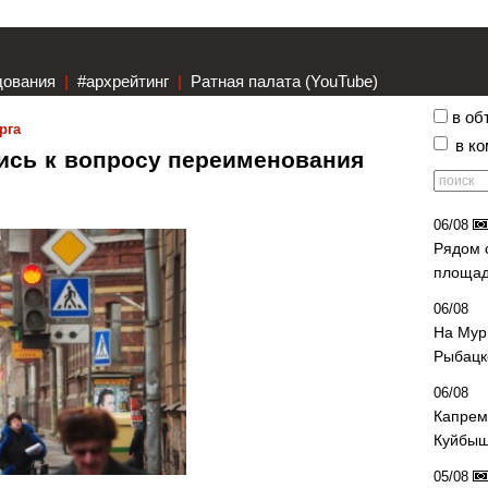
дования
|
#архрейтинг
|
Ратная палата (YouTube)
в об
рга
в к
ись к вопросу переименования
06/08
Рядом 
площад
06/08
На Мур
Рыбацк
06/08
Капрем
Куйбыш
05/08