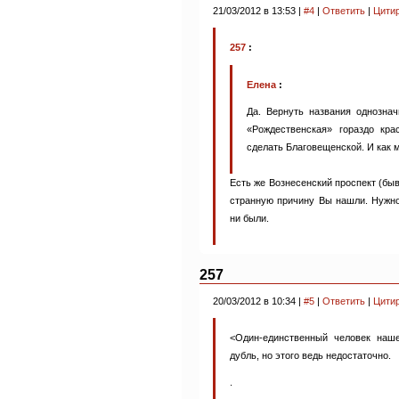
21/03/2012 в 13:53 |
#4
|
Ответить
|
Цити
257
:
Елена
:
Да. Вернуть названия однознач
«Рождественская» гораздо кр
сделать Благовещенской. И как 
Есть же Вознесенский проспект (бы
странную причину Вы нашли. Нужно
ни были.
257
20/03/2012 в 10:34 |
#5
|
Ответить
|
Цити
<Один-единственный человек наше
дубль, но этого ведь недостаточно.
.