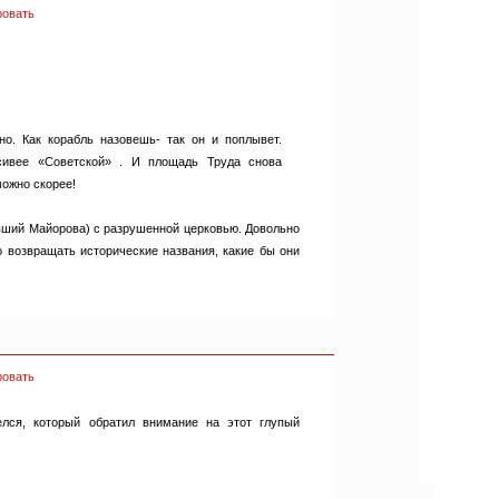
ровать
но. Как корабль назовешь- так он и поплывет.
асивее «Советской» . И площадь Труда снова
можно скорее!
вший Майорова) с разрушенной церковью. Довольно
 возвращать исторические названия, какие бы они
ровать
лся, который обратил внимание на этот глупый