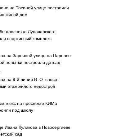
зоне на Тосиной улице построили
ин жилой дом
ибе проспекта Луначарского
или спортивный комплекс
рах на Заречной улице на Парнасе
рой попытки построили детсад
ах на 9-й линии В. О. сносят
ный этаж жилого недостроя
омплекс на проспекте КИМа
роили под школу
це Ивана Куликова в Новосергиеве
етский сад