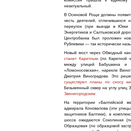
неактуальный.
В Осиновой Роще должны появить
честь деятелей, отличившихся 
переулок (при выезде в Юкки н
Энергетиков и Салтыковской доро
Центробанка был проложен нов
Рублевики — так исторически наз
Новый мост через Обводный кана
станет Каретным
(по Каретной ч
между улицей Бабушкина и п
«Ломоносовская», нарекли Вино
Дмитрия Виноградова. Это реше
существуют планы по сносу ки
Безымянный сквер на углу улиц 
Звенигородским
.
На территории «Балтийской ж
адмирала Коновалова (эти улицы
защитников Балтики), в комплек
шоссе ожидаются Соколиная (по
Образцовая (по образцовой застр