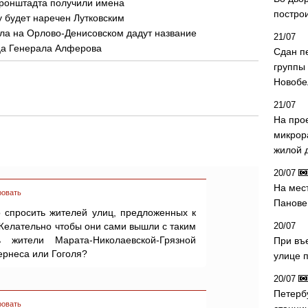
Кронштадта получили имена
постро
у будет наречен Лутковским
ала на Орлово-Денисовском дадут название
21/07
ца Генерала Алферова
Сдан п
группы
Новобе
21/07
На про
микрор
жилой 
20/07
На мес
ровать
Панове 
 спросить жителей улиц, предложенных к
Желательно чтобы они сами вышли с таким
20/07
 жители Марата-Николаевской-Грязной
При въ
ернеса или Гоголя?
улице 
20/07
Петерб
ровать