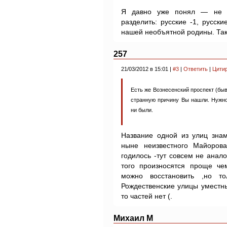
Я давно уже понял — не у
разделить: русские -1, русск
нашей необъятной родины. Так
257
21/03/2012 в 15:01 |
#3
|
Ответить
|
Цити
Есть же Вознесенский проспект (бы
странную причину Вы нашли. Нужно
ни были.
Название одной из улиц знам
ныне неизвестного Майоро
годилось -тут совсем не анал
того произносятся проще че
можно восстановить ,но т
Рождественские улицы уместны
то частей нет (.
Михаил М