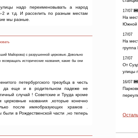
станци
лицы надо переименовывать а народ
17/07
ие-2 и т.д. И расселить по разным местам
На мес
ие мы разные.
Южной 
17/07
На мес
ровать
группа
вший Майорова) с разрушенной церковью. Довольно
17/07
 возвращать исторические названия, какие бы они
От Суз
улицы 
16/07
енитого петербургского трезубца в честь
ва да еще и в родительном падеже не
Парков
огичный случай ! Советские и Труда кроме
переул
м церковные названия ,которые конечно
олько после имяобразующих храмов .
 были в Рождественской части ,но теперь
Осталь