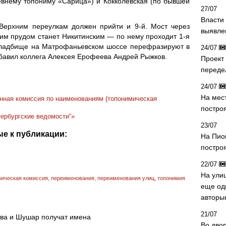
евнему топониму «Сарица») и Кокколевская (по бывшей
27/07
Власти 
Верхним переулкам должен прийти и 9-й. Мост через
выявле
им прудом станет Никитинским — по нему проходит 1-я
 кладбище на Матрофаньевском шоссе перефразируют в
24/07
бавил коллега Алексея Ерофеева Андрей Рыжков.
Проект
переде
24/07
На мес
нная комиссия по наименованиям (топонимическая
постро
ербургские ведомости“»
23/07
е к публикации:
На Пио
построя
22/07
На ули
мическая комиссия
,
переименования
,
переименования улиц
,
топонимия
еще од
авторы
21/07
ова и Шушар получат имена
Во дво