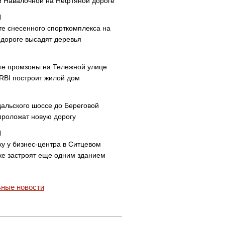
и Навалочной на Нефтяной дороге
те снесенного спорткомплекса на
дороге высадят деревья
те промзоны на Тележной улице
 RBI построит жилой дом
дальского шоссе до Береговой
проложат новую дорогу
ку у бизнес-центра в Ситцевом
ке застроят еще одним зданием
ные новости