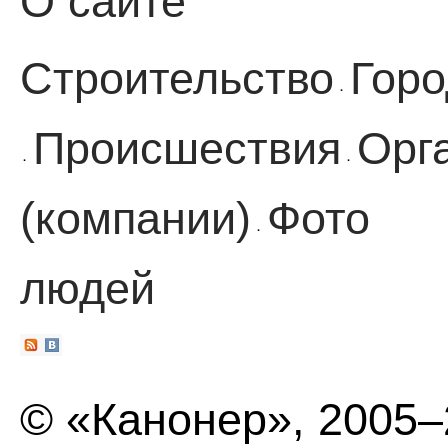
О сайте
Строительство
Горо
·
Происшествия
Орг
·
·
(компании)
Фото
·
людей
© «Канонер», 2005