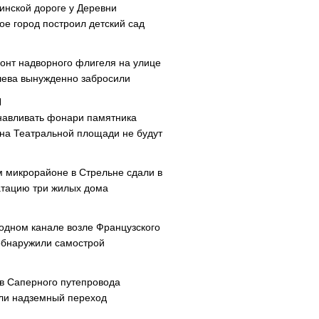
инской дороге у Деревни
ое город построил детский сад
онт надворного флигеля на улице
ева вынужденно забросили
навливать фонари памятника
 на Театральной площади не будут
м микрорайоне в Стрельне сдали в
атацию три жилых дома
одном канале возле Французского
обнаружили самострой
ав Саперного путепровода
ли надземный переход