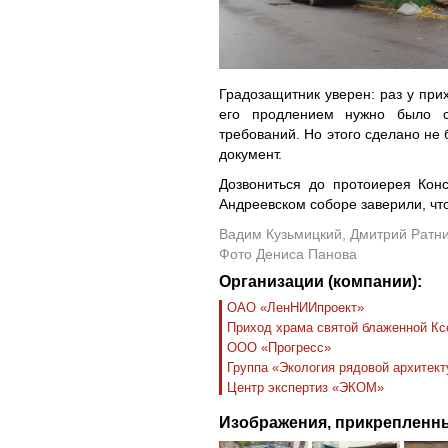
Градозащитник уверен: раз у при
его продлением нужно было се
требований. Но этого сделано не 
документ.
Дозвониться до протоиерея Конс
Андреевском соборе заверили, что
Вадим Кузьмицкий, Дмитрий Ратн
Фото Дениса Панова
Организации (компании):
ОАО «ЛенНИИпроект»
Приход храма святой блаженной Ксе
ООО «Прогресс»
Группа «Экология рядовой архитек
Центр экспертиз «ЭКОМ»
Изображения, прикрепленны