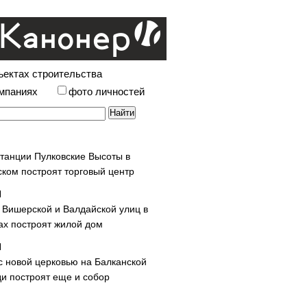
ъектах строительства
омпаниях
фото личностей
станции Пулковские Высоты в
ском построят торговый центр
у Вишерской и Валдайской улиц в
х построят жилой дом
с новой церковью на Балканской
и построят еще и собор