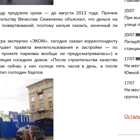
Панове 
20/07
ду продлили сроки — до августа 2013 года. Причем
При въ
тельству Вячеслав Семененко объяснил, что деньги на
улице 
 пожертвований, поэтому нельзя сказать, конечный ли
20/07
тра экспертиз «ЭКОМ», сегодня сказал корреспонденту
Петерб
рушает правила землепользования и застройки — по
станци
 проекте парковка вообще не предусматривалась») и
17/07
яции соседних домов. «После строительства качество
На мес
как сейчас у них солнце пять часов в день, а после
тил господин Карпов.
Южной 
17/07
На мес
группа
Осталь