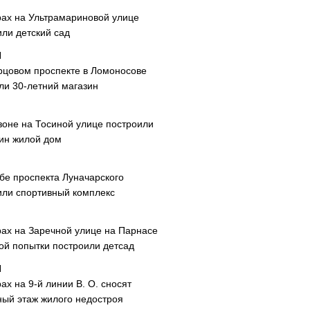
рах на Ультрамариновой улице
или детский сад
рцовом проспекте в Ломоносове
ли 30-летний магазин
зоне на Тосиной улице построили
ин жилой дом
ибе проспекта Луначарского
или спортивный комплекс
рах на Заречной улице на Парнасе
рой попытки построили детсад
ах на 9-й линии В. О. сносят
ный этаж жилого недостроя