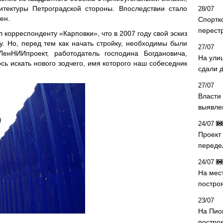
итектуры Петроградской стороны. Впоследствии стало
28/07
ен.
Спортк
перест
 корреспонденту «Карповки», что в 2007 году свой эскиз
. Но, перед тем как начать стройку, необходимы были
27/07
енНИИпроект, работодатель господина Богдановича,
На ули
сь искать нового зодчего, имя которого наш собеседник
сдали д
27/07
Власти 
выявле
24/07
Проект
переде
24/07
На мес
постро
23/07
На Пио
построя