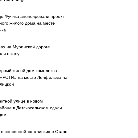
це Фучика анонсировали проект
ного жилого дома на месте
нка
рах на Муринской дороге
или школу
ервый жилой дом комплекса
 «РСТИ» на месте Ленфильма на
лицкой
ектной улице в новом
айоне в Детскосельском сдали
дом
те снесенной «сталинки» в Старо-