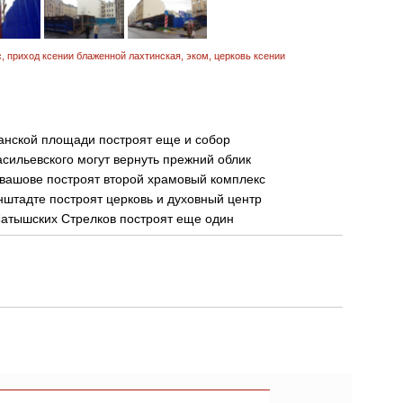
с
,
приход ксении блаженной лахтинская
,
эком
,
церковь ксении
анской площади построят еще и собор
сильевского могут вернуть прежний облик
вашове построят второй храмовый комплекс
нштадте построят церковь и духовный центр
Латышских Стрелков построят еще один