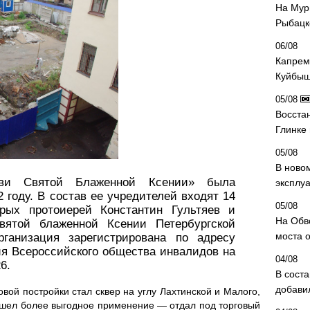
На Мур
Рыбацк
06/08
Капрем
Куйбыш
05/08
Восста
Глинке
05/08
В ново
ви Святой Блаженной Ксении» была
эксплу
2 году. В состав ее учредителей входят 14
05/08
орых протоиерей Константин Гультяев и
На Обв
вятой блаженной Ксении Петербургской
моста 
ганизация зарегистрирована по адресу
ия Всероссийского общества инвалидов на
04/08
6.
В сост
добави
ой постройки стал сквер на углу Лахтинской и Малого,
ашел более выгодное применение — отдал под торговый