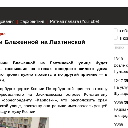
дования
|
#архрейтинг
|
Ратная палата (YouTube)
в об
рга
в к
и Блаженной на Лахтинской
13:19
ении Блаженной на Лахтинской улице будет
Возле 
— возникшие на стенах соседнего жилого дома
Пулков
то проект нужно править и по другой причине — в
ми.
12:17
На угл
ербурге церкви Ксении Петербургской пришла в голову
Шушара
возванного на Васильевском острове Константину
 корреспонденту «Карповки», что расположить храм
06/08
ской улице, поскольку она раньше именовалась улицей
Рядом 
ьцу и мужу Ксении.
площад
06/08