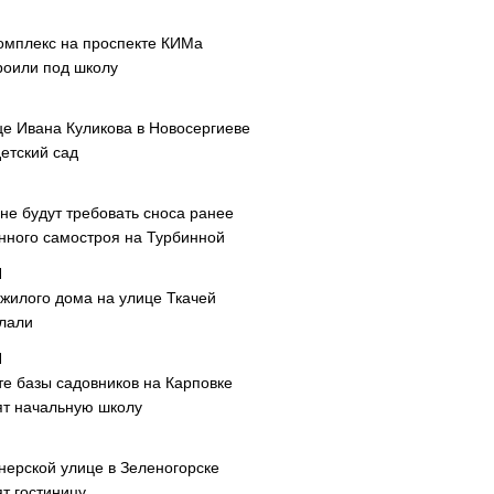
омплекс на проспекте КИМа
роили под школу
це Ивана Куликова в Новосергиеве
етский сад
не будут требовать сноса ранее
нного самостроя на Турбинной
 жилого дома на улице Ткачей
лали
те базы садовников на Карповке
ят начальную школу
нерской улице в Зеленогорске
т гостиницу