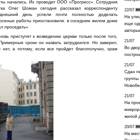
ты начались. Их проводит ООО «Прогресс». Сотрудник
тка Олег Шоман сегодня рассказал корреспонденту
22/07
одняшний день успели почти полностью доделать
На ули
 осенью работы приостановили: в соседнем жилом доме
еще од
л проседать».
авторы
овь приступят к возведению церкви только после того,
21/07
Примерные сроки он назвать затруднился. Но заверил,
Во дво
нет, а потому, если все пройдет благополучно, храм
постро
21/07
Сдан п
группы
Новобе
21/07
На про
микрор
жилой 
20/07
На мес