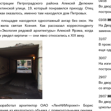
04/08
страции Петроградского района Алексей Делюкин
Во дво
тинской улице, 19, который понравился приходу. Отец
постро
 как оказалось, именно там находился дом Петровых.
03/08
 площадке находился одноэтажный ангар без окон. Не
На Дво
жила святая Ксения. Как рассказал корреспонденту
«Экология рядовой архитектуры» Алексей Ярэма, когда
замени
н увидел кирпичи — они явно относились к XIX веку.
31/07
В пром
еще од
30/07
На изг
постро
29/07
Во дво
со вто
28/07
Во двор
азработал архитектор ОАО «ЛенНИИпроект» Борис
цоколь
ение из квадратного объема с прямоугольными окнами,