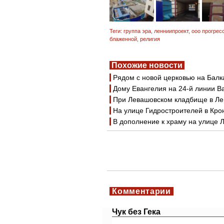
Теги:
группа эра
,
ленниипроект
,
ооо прогрес
блаженной
,
религия
Похожие новости
Рядом с новой церковью на Балк
Дому Евангелия на 24-й линии Ва
При Левашовском кладбище в Ле
На улице Гидростроителей в Кро
В дополнение к храму на улице 
Комментарии
Чук без Гека