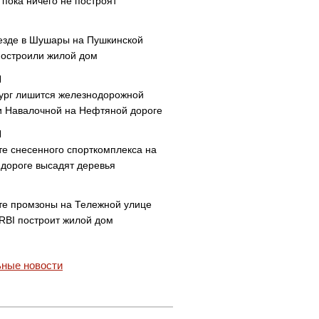
пока ничего не построят
езде в Шушары на Пушкинской
построили жилой дом
ург лишится железнодорожной
и Навалочной на Нефтяной дороге
те снесенного спорткомплекса на
дороге высадят деревья
те промзоны на Тележной улице
 RBI построит жилой дом
ные новости