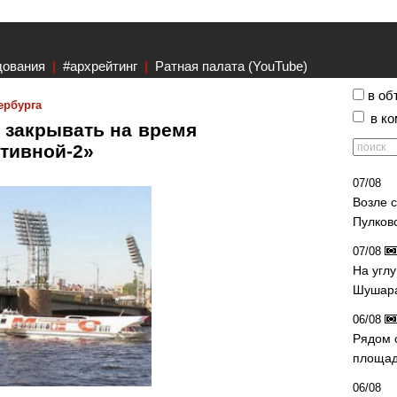
дования
|
#архрейтинг
|
Ратная палата (YouTube)
в об
ербурга
в к
т закрывать на время
ртивной-2»
07/08
Возле 
Пулков
07/08
На угл
Шушара
06/08
Рядом 
площад
06/08