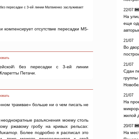
 без пересадки с 3-ей линии Матвиенко заслуживает
22/07
На ули
еще од
 и компенсирует отсутствие пересадки М5-
авторы
21/07
Во дво
постро
овать
21/07
тейской\ без пересадки с 3-ей линии
Сдан п
 Кларетты Петачи.
группы
Новобе
21/07
овать
На про
енном трамвае» больше ни о чем писать не
микрор
жилой 
и неоднократные разъяснения моему столь
20/07
ому ржавому гробу на кривых рельсах:
дикатор
. Более подробно я расписал это
На мес
и, тоже можете присоединится к этой