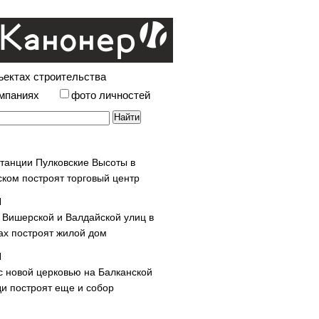
ъектах строительства
омпаниях
фото личностей
станции Пулковские Высоты в
ском построят торговый центр
у Вишерской и Валдайской улиц в
х построят жилой дом
с новой церковью на Балканской
и построят еще и собор