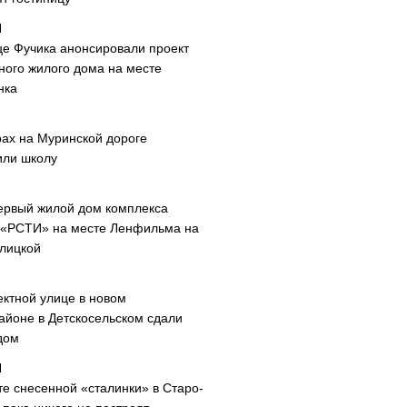
це Фучика анонсировали проект
ного жилого дома на месте
нка
рах на Муринской дороге
или школу
ервый жилой дом комплекса
 «РСТИ» на месте Ленфильма на
лицкой
ектной улице в новом
айоне в Детскосельском сдали
дом
те снесенной «сталинки» в Старо-