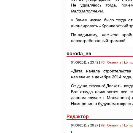
Не удивляюсь тогда, поче
малозаполнены
.
> Зачем нужно было тогда от
анонсировать «Кронверкский 
По-видимому,
кое-кто
крайн
невостребованный трамвай.
boroda_ne
04/06/2011 в 23:42 |
#8
|
Ответить
|
Цитир
«Дата начала строительства
намечено в декабре 2014 года,
От души сказано! Дескать, когд
Вот откуда начинаются все п
данном случае г. Молчанова
Намерение в будущем открестит
Редактор
04/06/2011 в 20:27 |
#9
|
Ответить
|
Цитир