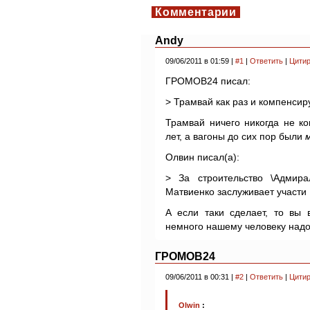
Комментарии
Andy
09/06/2011 в 01:59 |
#1
|
Ответить
|
Цитир
ГРОМОВ24 писал:
> Трамвай как раз и компенсир
Трамвай ничего никогда не к
лет, а вагоны до сих пор были
Олвин писал(a):
> За строительство \Адмира
Матвиенко заслуживает участи
А если таки сделает, то вы 
немного нашему человеку надо
ГРОМОВ24
09/06/2011 в 00:31 |
#2
|
Ответить
|
Цитир
Olwin
: