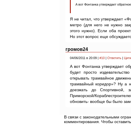
А вот Фонтанка утверждает обратное
Я не читал, что утверждает «Ф
метро (для него не нужно зак
этого нужно). Если оба проек
Но этот вопрос еще обсуждаетс
громов24
04/06/2011 в 20:09 |
#10
|
Ответить
|
Цити
А вот Фонтанка утверждает обр
будет просто издевательств
открывать трамвайное движен
трамвайный коридор»? Ну а н
доезжать до Спортивной, з
Приморской/Кораблестроит
обновить- вообще бы было зам
В связи с законодательными огр
комментирования. Чтобы оставить