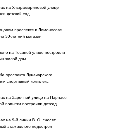
рах на Ультрамариновой улице
или детский сад
рцовом проспекте в Ломоносове
ли 30-летний магазин
зоне на Тосиной улице построили
ин жилой дом
ибе проспекта Луначарского
или спортивный комплекс
рах на Заречной улице на Парнасе
рой попытки построили детсад
ах на 9-й линии В. О. сносят
ный этаж жилого недостроя