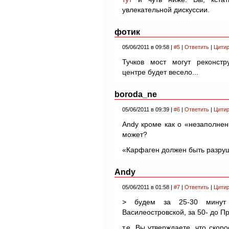
увлекательной дискуссии.
фотик
05/06/2011 в 09:58 |
#5
|
Ответить
|
Цитир
Тучков мост могут реконст
центре будет весело...
boroda_ne
05/06/2011 в 09:39 |
#6
|
Ответить
|
Цитир
Andy кроме как о «незаполне
может?
«Карфаген должен быть разру
Andy
05/06/2011 в 01:58 |
#7
|
Ответить
|
Цитир
> будем за 25-30 минут 
Василеостровской, за 50- до 
т.е. Вы утверждаете, что скор