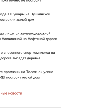
пока ничего не построят
езде в Шушары на Пушкинской
построили жилой дом
ург лишится железнодорожной
и Навалочной на Нефтяной дороге
те снесенного спорткомплекса на
дороге высадят деревья
те промзоны на Тележной улице
 RBI построит жилой дом
ные новости