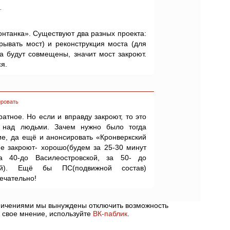
.
онтанка». Существуют два разных проекта:
рывать мост) и реконструкция моста (для
та будут совмещены, значит мост закроют.
я.
ровать
атное. Но если и вправду закроют, то это
о над людьми. Зачем нужно было тогда
ие, да ещё и анонсировать «Кронверкский
е закроют- хорошо(будем за 25-30 минут
а 40-до Василеостровской, за 50- до
елей). Ещё бы ПС(подвижной состав)
ечательно!
аничениями мы вынуждены отключить возможность
 свое мнение, используйте
ВК-паблик
.