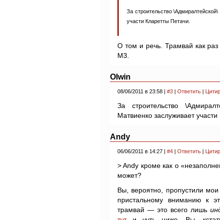
За строительство \Адмиралтейской\
участи Кларетты Петачи.
О том и речь. Трамвай как раз
М3.
Olwin
08/06/2011 в 23:58 |
#3
|
Ответить
|
Цитир
За строительство \Адмирал
Матвиенко заслуживает участи
Andy
06/06/2011 в 14:27 |
#4
|
Ответить
|
Цитир
> Andy кроме как о «незаполн
может?
Вы, вероятно, пропустили мо
пристальному вниманию к эт
трамвай — это всего лишь
ин
тут
и чуть ниже. Вы, кстат