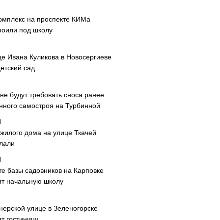
омплекс на проспекте КИМа
роили под школу
це Ивана Куликова в Новосергиеве
етский сад
не будут требовать сноса ранее
нного самостроя на Турбинной
 жилого дома на улице Ткачей
лали
те базы садовников на Карповке
ят начальную школу
нерской улице в Зеленогорске
т гостиницу