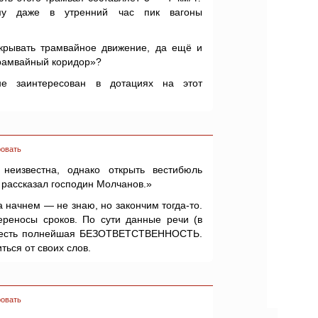
му даже в утренний час пик вагоны
крывать трамвайное движение, да ещё и
трамвайный коридор»?
е заинтересован в дотациях на этот
овать
 неизвестна, однако открыть вестибюль
 рассказал господин Молчанов.»
а начнем — не знаю, но закончим тогда-то.
ереносы сроков. По сути данные речи (в
) есть полнейшая БЕЗОТВЕТСТВЕННОСТЬ.
ься от своих слов.
овать