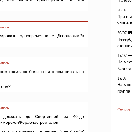
Панове 
20/07
При въ
улице 
овать
20/07
руировать одновременно с Дворцовым?в
Петерб
станци
17/07
На мес
овать
Южной 
нном трамвае» больше ни о чем писать не
17/07
На мес
шен»?
группа
овать
Осталь
доезжать до Спортивной, за 40-до
Приморской/Кораблестроителей
ость этого трамвая составляет 5 — 7 км/ч?