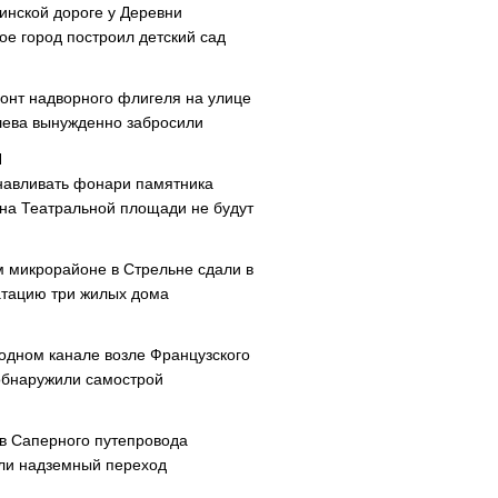
инской дороге у Деревни
ое город построил детский сад
онт надворного флигеля на улице
ева вынужденно забросили
навливать фонари памятника
 на Театральной площади не будут
м микрорайоне в Стрельне сдали в
атацию три жилых дома
одном канале возле Французского
обнаружили самострой
ав Саперного путепровода
ли надземный переход