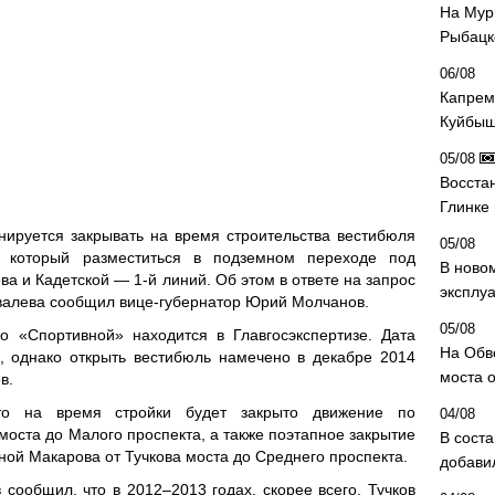
На Мур
Рыбацк
06/08
Капрем
Куйбыш
05/08
Восста
Глинке
нируется закрывать на время строительства вестибюля
05/08
, который разместиться в подземном переходе под
В ново
а и Кадетской — 1-й линий. Об этом в ответе на запрос
эксплу
овалева сообщил вице-губернатор Юрий Молчанов.
05/08
о «Спортивной» находится в Главгосэкспертизе. Дата
На Обв
а, однако открыть вестибюль намечено в декабре 2014
моста 
в.
то на время стройки будет закрыто движение по
04/08
моста до Малого проспекта, а также поэтапное закрытие
В сост
ной Макарова от Тучкова моста до Среднего проспекта.
добави
ообщил, что в 2012–2013 годах, скорее всего, Тучков