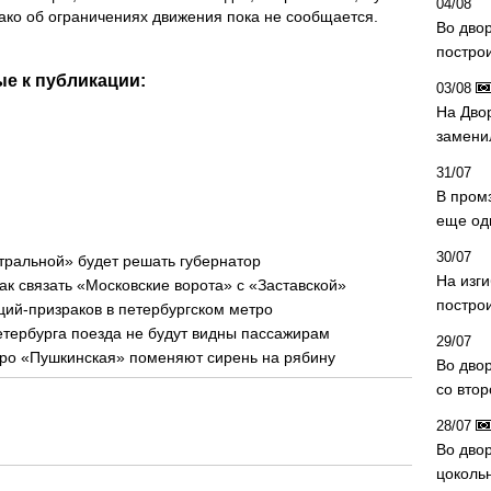
04/08
ако об ограничениях движения пока не сообщается.
Во дво
постро
е к публикации:
03/08
На Дво
замени
31/07
В пром
еще од
30/07
тральной» будет решать губернатор
На изг
ак связать «Московские ворота» с «Заставской»
постро
ций-призраков в петербургском метро
етербурга поезда не будут видны пассажирам
29/07
тро «Пушкинская» поменяют сирень на рябину
Во дво
со вто
28/07
Во двор
цоколь