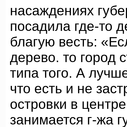
насаждениях губе
посадила где-то д
благую весть: «Е
дерево. то город с
типа того. А лучш
что есть и не зас
островки в центре
занимается г-жа г