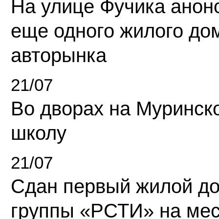
На улице Фучика анон
еще одного жилого до
авторынка
21/07
Во дворах на Муринск
школу
21/07
Сдан первый жилой д
группы «РСТИ» на ме