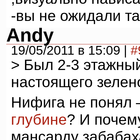
-вы не ожидали т
Andy
19/05/2011 в 15:09 |
#
> Был 2-3 этажны
настоящего зелен
Нифига не понял 
глубине
? И почем
мансарду забаба