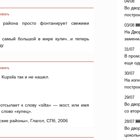
04/08
Во дво
овать
постро
о района просто фонтанирует свежими
03/08
На Дво
самый большой в мире кулич...и теперь
замени
у.
31/07
В пром
еще од
овать
30/07
Kupsila так и не нашел.
На изг
постро
29/07
Во дво
отсылает к слову «silta» — мост, или имя
со вто
 слово «купец».
ские районы», Глагол, СПб, 2006
28/07
Во двор
цоколь