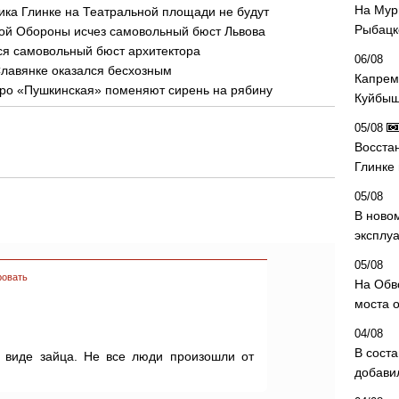
На Мур
ка Глинке на Театральной площади не будут
Рыбацк
кой Обороны исчез самовольный бюст Львова
ся самовольный бюст архитектора
06/08
Славянке оказался бесхозным
Капрем
тро «Пушкинская» поменяют сирень на рябину
Куйбыш
05/08
Восста
Глинке
05/08
В ново
эксплу
05/08
ровать
На Обв
моста 
04/08
В сост
 виде зайца. Не все люди произошли от
добави