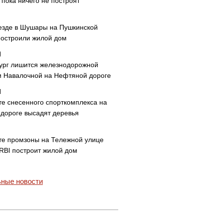
пока ничего не построят
езде в Шушары на Пушкинской
построили жилой дом
ург лишится железнодорожной
и Навалочной на Нефтяной дороге
те снесенного спорткомплекса на
дороге высадят деревья
те промзоны на Тележной улице
 RBI построит жилой дом
ные новости