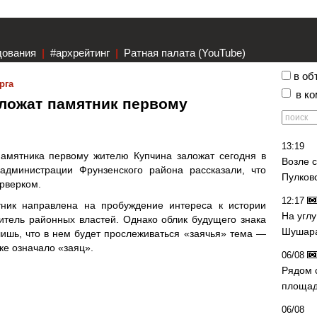
дования
|
#архрейтинг
|
Ратная палата (YouTube)
в об
рга
в к
ложат памятник первому
13:19
памятника первому жителю Купчина заложат сегодня в
Возле 
администрации Фрунзенского района рассказали, что
Пулков
рверком.
12:17
тник направлена на пробуждение интереса к истории
На угл
итель районных властей. Однако облик будущего знака
Шушара
лишь, что в нем будет прослеживаться «заячья» тема —
ке означало «заяц».
06/08
Рядом 
площад
06/08