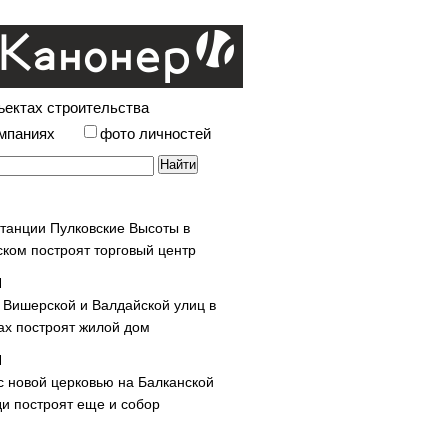
ъектах строительства
омпаниях
фото личностей
станции Пулковские Высоты в
ском построят торговый центр
у Вишерской и Валдайской улиц в
х построят жилой дом
с новой церковью на Балканской
и построят еще и собор