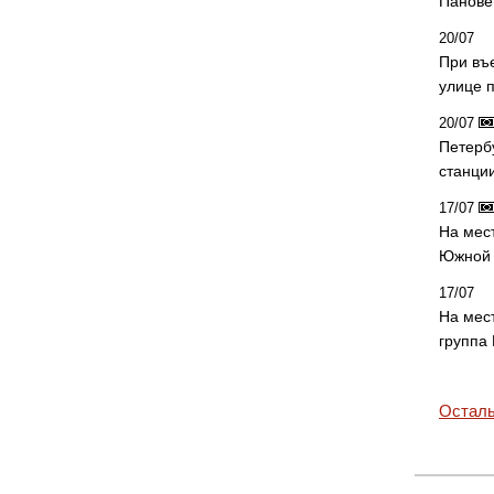
Панове 
20/07
При въ
улице 
20/07
Петерб
станци
17/07
На мес
Южной 
17/07
На мес
группа
Осталь