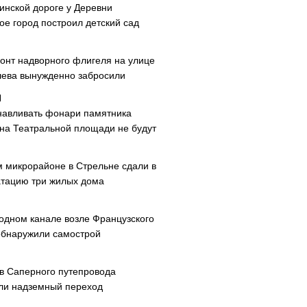
инской дороге у Деревни
ое город построил детский сад
онт надворного флигеля на улице
ева вынужденно забросили
навливать фонари памятника
 на Театральной площади не будут
м микрорайоне в Стрельне сдали в
атацию три жилых дома
одном канале возле Французского
обнаружили самострой
ав Саперного путепровода
ли надземный переход