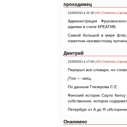
проходимец
21/04/2011 в 22:18 |
#2
|
Ответить
|
Цитир
Администрация Фрунзенског
идеями в стиле КРЕАТИВ.
Самый большой в мире флаг, 
памятник неизвестному купчинц
Дмитрий
21/04/2011 в 17:04 |
#3
|
Ответить
|
Цитир
Перерыл все словари, но слово 
j?nis — заяц.
По данным Глезерова С.Е.:
Финский историк Сауло Кепсу 
собственное, которое содержит
Петербург от А до Я «Историче
Онанимно