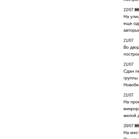
22/07
На ули
еще од
авторы
21/07
Во дво
постро
21/07
Сдан п
группы
Новобе
21/07
На про
микрор
жилой 
20/07
На мес