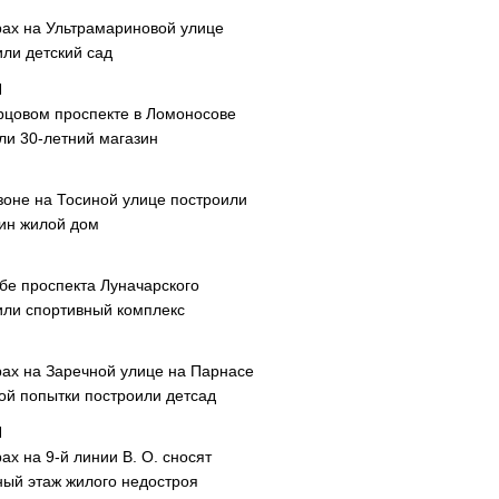
рах на Ультрамариновой улице
или детский сад
рцовом проспекте в Ломоносове
ли 30-летний магазин
зоне на Тосиной улице построили
ин жилой дом
ибе проспекта Луначарского
или спортивный комплекс
рах на Заречной улице на Парнасе
рой попытки построили детсад
ах на 9-й линии В. О. сносят
ный этаж жилого недостроя