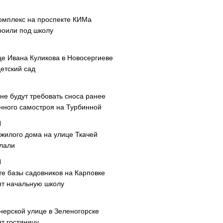
омплекс на проспекте КИМа
роили под школу
це Ивана Куликова в Новосергиеве
етский сад
не будут требовать сноса ранее
нного самостроя на Турбинной
 жилого дома на улице Ткачей
лали
те базы садовников на Карповке
ят начальную школу
нерской улице в Зеленогорске
т гостиницу