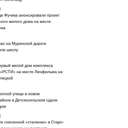
це Фучика анонсировали проект
ного жилого дома на месте
нка
рах на Муринской дороге
или школу
ервый жилой дом комплекса
 «РСТИ» на месте Ленфильма на
лицкой
ектной улице в новом
айоне в Детскосельском сдали
дом
те снесенной «сталинки» в Старо-