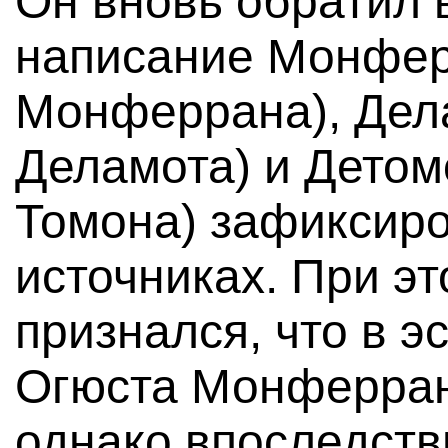
Он вновь обратил 
написание Монфер
Монферрана), Дел
Деламота) и Детом
Томона) зафиксиро
источниках. При э
признался, что в 
Огюста Монферран
однако впоследств