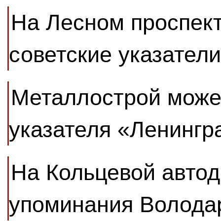
На Лесном проспек
советские указател
Металлострой може
указателя «Ленингр
На Кольцевой автод
упоминания Володар