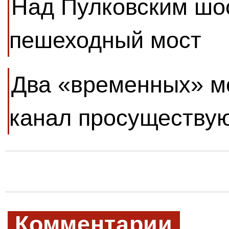
Над Пулковским шос
пешеходный мост
Два «временных» м
канал просуществую
Комментарии