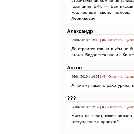
строительная компания (вним
Компания БИК — Балтийская
коилчеством своих помоек,
Леонидович
Александр
29/04/2010 в 19:16 |
#4
|
Ответить
|
Цити
Да строится как ни в чём не б
этажа. Виднеется оно и с Кант
Антон
26/04/2010 в 14:03 |
#5
|
Ответить
|
Цити
А почему такая страхотурина, 
???
26/04/2010 в 12:02 |
#6
|
Ответить
|
Цити
Никто не знает, каков размер
отступление о проекта?