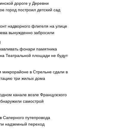
инской дороге у Деревни
ое город построил детский сад
онт надворного флигеля на улице
ева вынужденно забросили
навливать фонари памятника
 на Театральной площади не будут
м микрорайоне в Стрельне сдали в
атацию три жилых дома
одном канале возле Французского
обнаружили самострой
ав Саперного путепровода
ли надземный переход