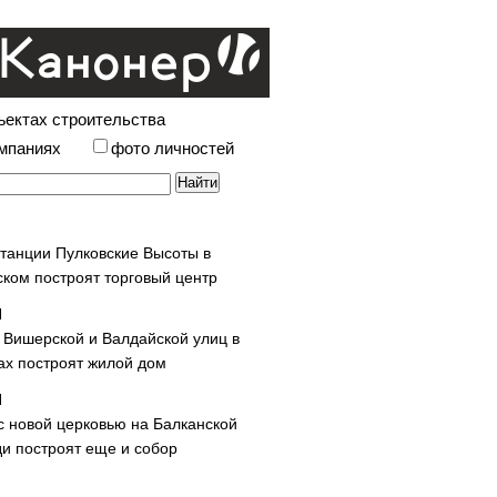
ъектах строительства
омпаниях
фото личностей
станции Пулковские Высоты в
ском построят торговый центр
у Вишерской и Валдайской улиц в
х построят жилой дом
с новой церковью на Балканской
и построят еще и собор