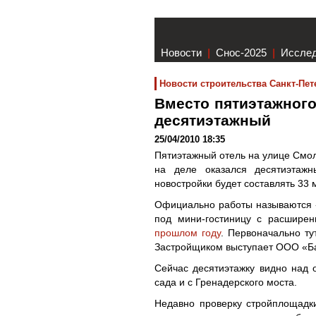
Новости
|
Снос-2025
|
Иссле
Новости строительства Санкт-Пет
Вместо пятиэтажного
десятиэтажный
25/04/2010 18:35
Пятиэтажный отель на улице Смо
на деле оказался десятиэтажн
новостройки будет составлять 33 
Официально работы называются «
под мини-гостиницу с расшире
прошлом году
. Первоначально ту
Застройщиком выступает ООО «Б
Сейчас десятиэтажку видно над о
сада и с Гренадерского моста.
Недавно проверку стройплощадки