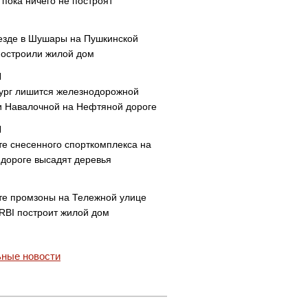
пока ничего не построят
езде в Шушары на Пушкинской
построили жилой дом
ург лишится железнодорожной
и Навалочной на Нефтяной дороге
те снесенного спорткомплекса на
дороге высадят деревья
те промзоны на Тележной улице
 RBI построит жилой дом
ные новости