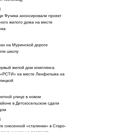
це Фучика анонсировали проект
ного жилого дома на месте
нка
рах на Муринской дороге
или школу
ервый жилой дом комплекса
 «РСТИ» на месте Ленфильма на
лицкой
ектной улице в новом
айоне в Детскосельском сдали
дом
те снесенной «сталинки» в Старо-