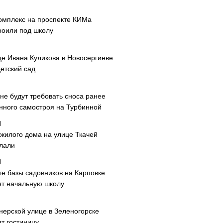
омплекс на проспекте КИМа
роили под школу
це Ивана Куликова в Новосергиеве
етский сад
не будут требовать сноса ранее
нного самостроя на Турбинной
 жилого дома на улице Ткачей
лали
те базы садовников на Карповке
ят начальную школу
нерской улице в Зеленогорске
т гостиницу