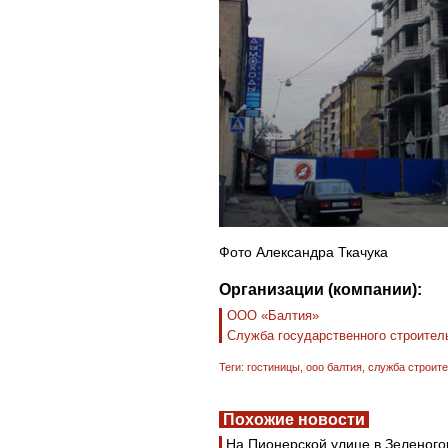
Фото Александра Ткачука
Организации (компании):
ООО «Балтия»
Служба государственного строитель
Теги:
гостиницы
,
ооо балтия
,
служба строите
Похожие новости
На Пионерской улице в Зеленого