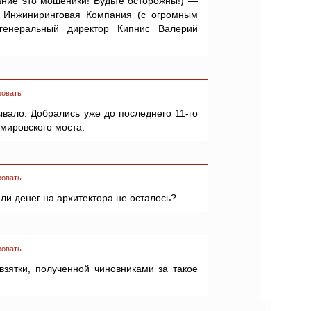
ание это мошеники! Будьте осторожны!) —
 Инжиниринговая Компания (с огромным
 генеральный директор Кипнис Валерий
ровать
ывало. Добрались уже до последнего 11-го
емировского моста.
ровать
или денег на архитектора не осталось?
ровать
 взятки, полученной чиновниками за такое