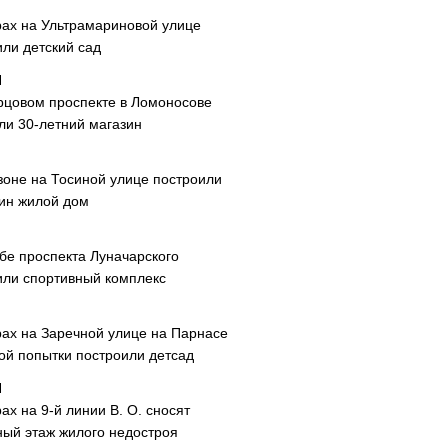
рах на Ультрамариновой улице
или детский сад
рцовом проспекте в Ломоносове
ли 30-летний магазин
зоне на Тосиной улице построили
ин жилой дом
ибе проспекта Луначарского
или спортивный комплекс
рах на Заречной улице на Парнасе
рой попытки построили детсад
ах на 9-й линии В. О. сносят
ный этаж жилого недостроя