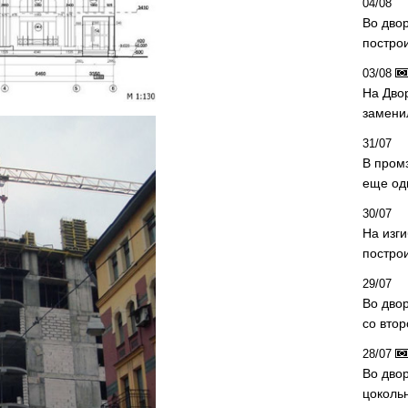
04/08
Во дво
постро
03/08
На Дво
замени
31/07
В пром
еще од
30/07
На изг
постро
29/07
Во дво
со вто
28/07
Во двор
цоколь