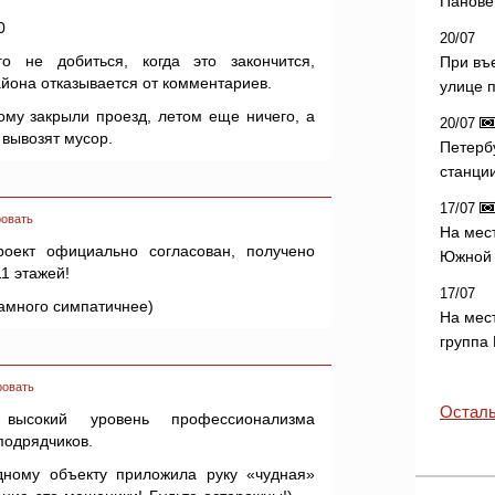
Панове 
0
20/07
о не добиться, когда это закончится,
При въ
йона отказывается от комментариев.
улице 
ому закрыли проезд, летом еще ничего, а
20/07
 вывозят мусор.
Петерб
станци
17/07
овать
На мес
роект официально согласован, получено
Южной 
1 этажей!
17/07
намного симпатичнее)
На мес
группа
ровать
Осталь
высокий уровень профессионализма
подрядчиков.
дному объекту приложила руку «чудная»