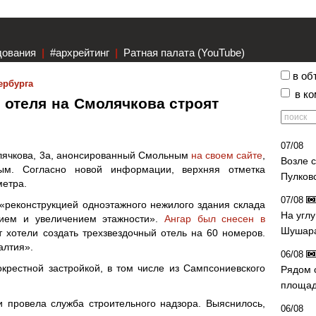
дования
|
#архрейтинг
|
Ратная палата (YouTube)
в об
ербурга
в к
 отеля на Смолячкова строят
07/08
лячкова, 3а, анонсированный Смольным
на своем сайте
,
Возле 
ым. Согласно новой информации, верхняя отметка
Пулков
метра.
07/08
реконструкцией одноэтажного нежилого здания склада
На угл
нием и увеличением этажности».
Ангар был снесен в
Шушара
т хотели создать трехзвездочный отель на 60 номеров.
алтия».
06/08
крестной застройкой, в том числе из Сампсониевского
Рядом 
площад
 провела служба строительного надзора. Выяснилось,
06/08