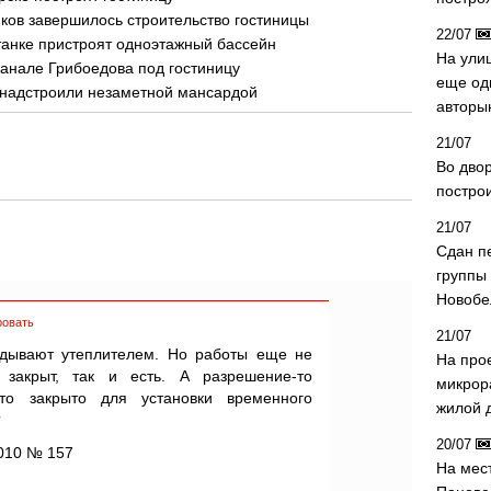
иков завершилось строительство гостиницы
22/07
танке пристроят одноэтажный бассейн
На ули
анале Грибоедова под гостиницу
еще од
 надстроили незаметной мансардой
авторы
21/07
Во дво
постро
21/07
Сдан п
группы
Новобе
ровать
21/07
адывают утеплителем. Но работы еще не
На про
 закрыт, так и есть. А разрешение-то
микрор
что закрыто для установки временного
жилой 
?
20/07
010 № 157
На мес