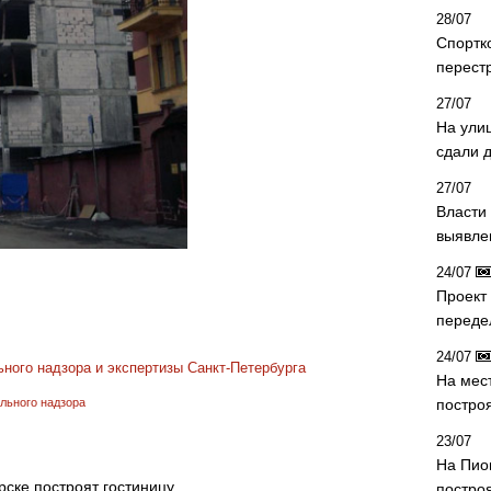
28/07
Спортк
перест
27/07
На ули
сдали д
27/07
Власти 
выявле
24/07
Проект
переде
24/07
ного надзора и экспертизы Санкт-Петербурга
На мес
постро
льного надзора
23/07
На Пио
рске построят гостиницу
построя