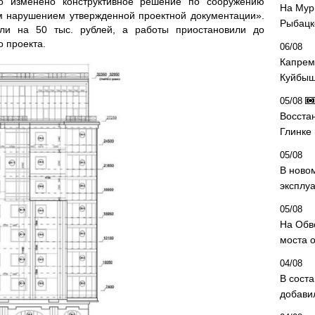
ло изменено конструктивное решение по сооружению
На Мур
м нарушением утвержденной проектной документации».
Рыбацк
и на 50 тыс. рублей, а работы приостановили до
о проекта.
06/08
Капрем
Куйбыш
05/08
Восста
Глинке
05/08
В ново
эксплу
05/08
На Обв
моста 
04/08
В сост
добави