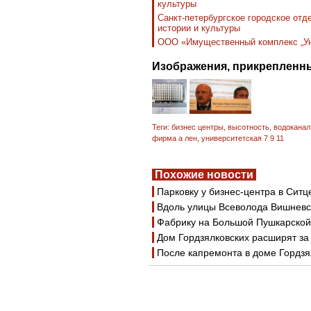
культуры
Санкт-петербургское городское от
истории и культуры
ООО «Имущественный комплекс „Ун
Изображения, прикрепленны
Теги:
бизнес центры
,
высотность
,
водоканал
фирма а лен
,
университетская 7 9 11
Похожие новости
Парковку у бизнес-центра в Сит
Вдоль улицы Всеволода Вишневск
Фабрику на Большой Пушкарской 
Дом Гордзялковских расширят за
После капремонта в доме Гордзя