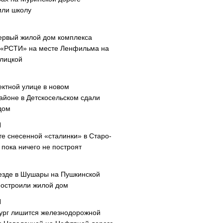
или школу
ервый жилой дом комплекса
 «РСТИ» на месте Ленфильма на
лицкой
ектной улице в новом
айоне в Детскосельском сдали
дом
те снесенной «сталинки» в Старо-
пока ничего не построят
езде в Шушары на Пушкинской
построили жилой дом
ург лишится железнодорожной