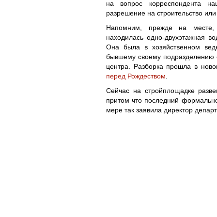
на вопрос корреспондента наш
разрешение на строительство или н
Напомним, прежде на месте, о
находилась одно-двухэтажная во
Она была в хозяйственном вед
бывшему своему подразделению е
центра. Разборка прошла в нов
перед Рождеством
.
Сейчас на стройплощадке разве
притом что последний формально
мере так заявила директор депа