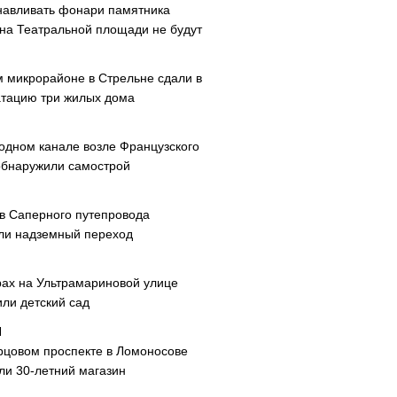
навливать фонари памятника
 на Театральной площади не будут
м микрорайоне в Стрельне сдали в
атацию три жилых дома
одном канале возле Французского
обнаружили самострой
ав Саперного путепровода
ли надземный переход
рах на Ультрамариновой улице
или детский сад
рцовом проспекте в Ломоносове
ли 30-летний магазин