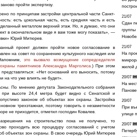
заново пройти экспертизу.
постро
роено по принципам застройки центральной части Санкт-
21/07
ность: есть цокольная часть, есть средняя часть и есть
Сдан п
деланный металлом верхний этаж. Но, я думаю, что они
группы
кт в окончательном виде я вам тоже могу показать», —
Новобе
овки» Юрий Митюрев.
21/07
ланный проект должен пройти новое согласование в
На про
авлен на совет по сохранению культурного наследия или
(Напомним,
это вызвало возмущение сопредседателя
микрор
 охраны памятников Александра Марголиса
.) При этом
жилой 
т представляться: «Нет оснований его выносить, потому
20/07
ни на что уже влиять не будет».
На мес
асны. По мнению депутата Законодательного собрания
Панове 
 при высоте 24,4 метра будет видно с Сенатской и
опустимо законом об объектах зон охраны. Застройка
20/07
новном трехэтажная, поэтому говорить о незаметности
При въ
оре не приходится, отметил господин Ковалев.
улице 
азрешения на строительство пока не получено, то
20/07
ово проходить всю процедуру согласований с учетом
Петерб
 об объектах зон охраны. В свою очередь Юрий Митюрев