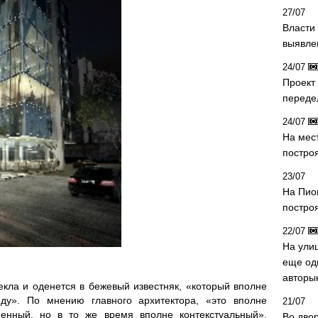
27/07
Власти 
выявле
24/07
Проект
переде
24/07
На мес
постро
23/07
На Пио
построя
22/07
На ули
еще од
авторы
кла и оденется в бежевый известняк, «который вполне
ду». По мнению главного архитектора, «это вполне
21/07
енный, но в то же время вполне контекстуальный».
Во дво