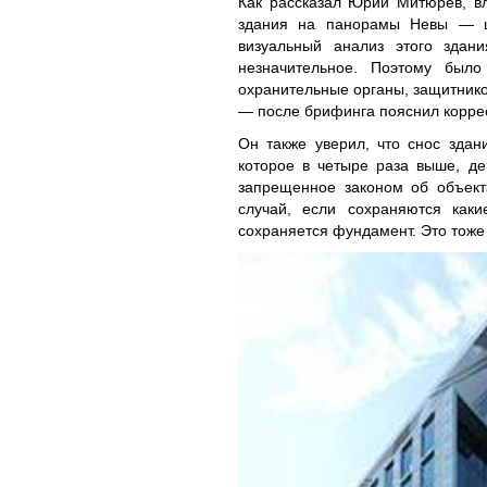
Как рассказал Юрий Митюрев, в
здания на панорамы Невы — це
визуальный анализ этого здан
незначительное. Поэтому было
охранительные органы, защитников
— после брифинга пояснил корре
Он также уверил, что снос здан
которое в четыре раза выше, дей
запрещенное законом об объекта
случай, если сохраняются каки
сохраняется фундамент. Это тоже