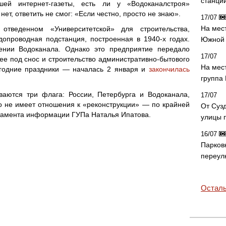
станци
ей интернет-газеты, есть ли у «Водоканалстроя»
ет, ответить не смог: «Если честно, просто не знаю».
17/07
На мес
тведенном «Университетской» для строительства,
допроводная подстанция, построенная в 1940-х годах.
Южной 
ении Водоканала. Однако это предприятие передало
17/07
е под снос и строительство административно-бытового
На мес
огодние праздники — началась 2 января и
закончилась
группа
ваются три флага: России, Петербурга и Водоканала,
17/07
 не имеет отношения к «реконструкции» — по крайней
От Суз
ртамента информации ГУПа Наталья Ипатова.
улицы 
16/07
Парков
переул
Осталь