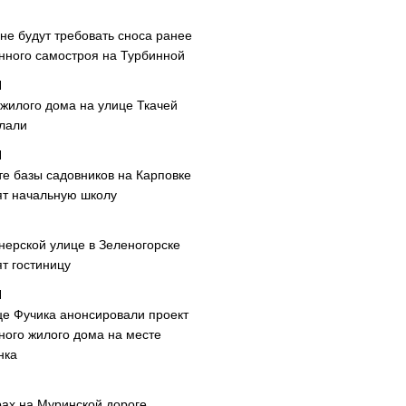
не будут требовать сноса ранее
нного самостроя на Турбинной
 жилого дома на улице Ткачей
лали
те базы садовников на Карповке
ят начальную школу
нерской улице в Зеленогорске
т гостиницу
це Фучика анонсировали проект
ного жилого дома на месте
нка
рах на Муринской дороге