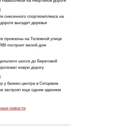
и Навалочной на Нефтяной дороге
те снесенного спорткомплекса на
дороге высадят деревья
те промзоны на Тележной улице
 RBI построит жилой дом
дальского шоссе до Береговой
проложат новую дорогу
ку у бизнес-центра в Ситцевом
ке застроят еще одним зданием
ные новости