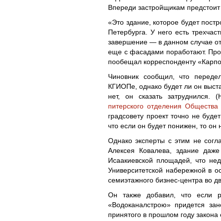
Впереди застройщикам предстоит 
«Это здание, которое будет пост
Петербурга. У него есть трехчаст
завершение — в данном случае от
еще с фасадами поработают. Прое
пообещал корреспонденту «Карп
Чиновник сообщил, что переде
КГИОПе, однако будет ли он выст
нет, он сказать затруднился. 
питерского отделения Общества
градсовету проект точно не буде
что если он будет понижен, то он 
Однако эксперты с этим не согл
Алексея Ковалева, здание даже
Исаакиевской площадей, что нед
Университетской набережной в ос
семиэтажного бизнес-центра во дв
Он также добавил, что если р
«Водоканалстрою» придется зан
принятого в прошлом году закона