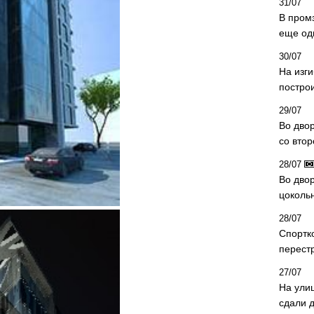
31/07
В пром
еще од
30/07
На изг
постро
29/07
Во дво
со вто
28/07
Во двор
цоколь
28/07
Спортк
перест
27/07
На ули
сдали д