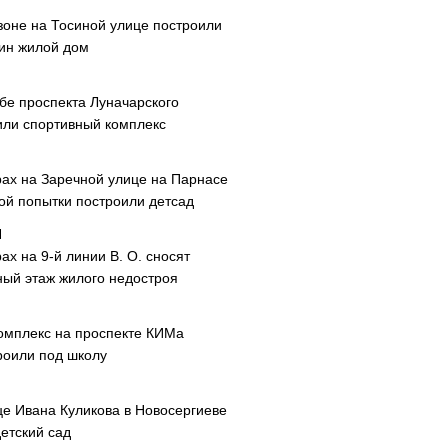
зоне на Тосиной улице построили
ин жилой дом
ибе проспекта Луначарского
или спортивный комплекс
рах на Заречной улице на Парнасе
рой попытки построили детсад
ах на 9-й линии В. О. сносят
ный этаж жилого недостроя
омплекс на проспекте КИМа
роили под школу
це Ивана Куликова в Новосергиеве
етский сад