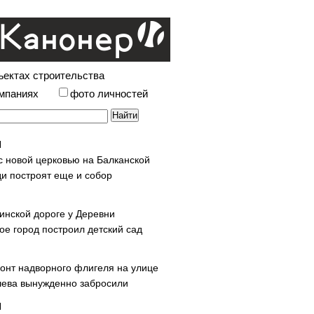
ъектах строительства
омпаниях
фото личностей
с новой церковью на Балканской
и построят еще и собор
инской дороге у Деревни
ое город построил детский сад
онт надворного флигеля на улице
ева вынужденно забросили