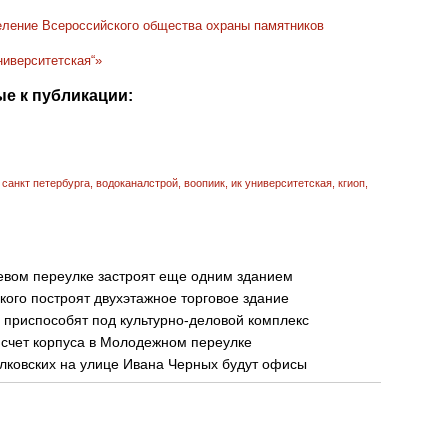
деление Всероссийского общества охраны памятников
иверситетская“»
е к публикации:
 санкт петербурга
,
водоканалстрой
,
воопиик
,
ик университетская
,
кгиоп
,
цевом переулке застроят еще одним зданием
ого построят двухэтажное торговое здание
приспособят под культурно-деловой комплекс
 счет корпуса в Молодежном переулке
лковских на улице Ивана Черных будут офисы