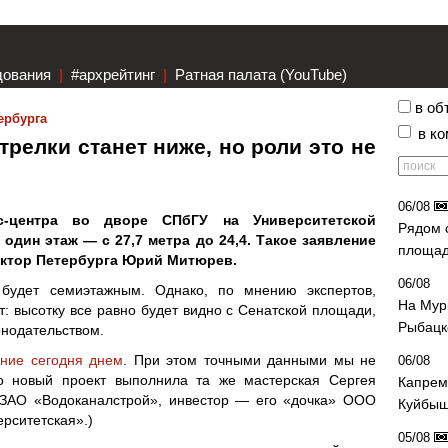
дования
|
#архрейтинг
|
Ратная палата (YouTube)
в об
ербурга
в к
релки станет ниже, но роли это не
06/08
с-центра во дворе СПбГУ на Университетской
Рядом 
 один этаж — с 27,7 метра до 24,4. Такое заявление
площад
ектор Петербурга Юрий Митюрев.
06/08
 будет семиэтажным. Однако, по мнению экспертов,
На Мур
т: высотку все равно будет видно с Сенатской площади,
Рыбацк
онодательством.
ение сегодня днем
. При этом точными данными мы не
06/08
то новый проект выполнила та же мастерская Сергея
Капрем
 ЗАО «Водоканалстрой», инвестор — его «дочка» ООО
Куйбыш
рситетская».)
05/08