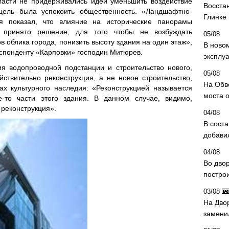
ласти не придерживались идеи уменьшить воздействие
Восста
ль была успокоить общественность. «Ландшафтно-
Глинке
ия показал, что влияние на исторические панорамы
 принято решение, для того чтобы не возбуждать
05/08
 облика города, понизить высоту здания на один этаж»,
В ново
спонденту «Карповки» господин Митюрев.
эксплу
ия водопроводной подстанции и строительство нового,
05/08
ствительно реконструкция, а не новое строительство,
На Обв
х культурного наследия: «Реконструкцией называется
моста 
е-то части этого здания. В данном случае, видимо,
 реконструкция».
04/08
В сост
добави
04/08
Во дво
постро
03/08
На Дво
замени