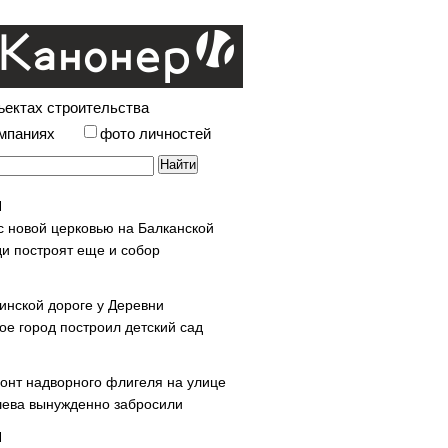
ъектах строительства
омпаниях
фото личностей
с новой церковью на Балканской
и построят еще и собор
инской дороге у Деревни
ое город построил детский сад
онт надворного флигеля на улице
ева вынужденно забросили