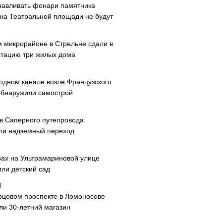
навливать фонари памятника
 на Театральной площади не будут
м микрорайоне в Стрельне сдали в
атацию три жилых дома
одном канале возле Французского
обнаружили самострой
ав Саперного путепровода
ли надземный переход
рах на Ультрамариновой улице
или детский сад
рцовом проспекте в Ломоносове
ли 30-летний магазин