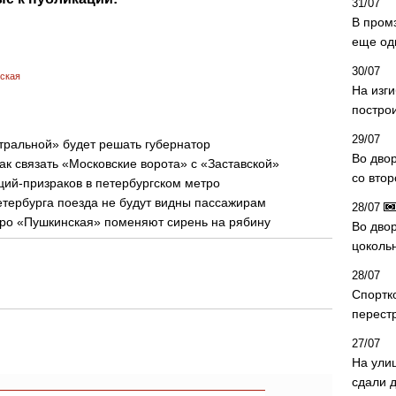
31/07
В пром
еще од
30/07
ская
На изг
постро
29/07
тральной» будет решать губернатор
Во дво
ак связать «Московские ворота» с «Заставской»
со вто
ций-призраков в петербургском метро
етербурга поезда не будут видны пассажирам
28/07
тро «Пушкинская» поменяют сирень на рябину
Во двор
цоколь
28/07
Спортк
перест
27/07
На ули
сдали д