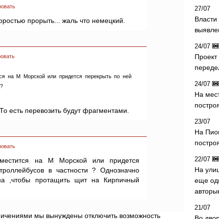
ровать
27/07
Власти 
коростью прорыть... жаль что немецкий.
выявле
24/07
Проект
овать
переде
тся на М Морской или придется перекрыть по ней
24/07
 ?
На мес
постро
 То есть перевозить будут фрагментами.
23/07
На Пио
построя
ровать
22/07
оместится на М Морской или придется
На ули
троллейбусов в частности ? Однозначно
на ,чтобы протащить щит на Кирпичный
еще од
авторы
21/07
аничениями мы вынуждены отключить возможность
Во дво