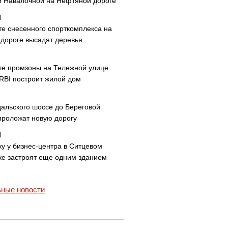
и Навалочной на Нефтяной дороге
те снесенного спорткомплекса на
дороге высадят деревья
те промзоны на Тележной улице
 RBI построит жилой дом
дальского шоссе до Береговой
проложат новую дорогу
ку у бизнес-центра в Ситцевом
ке застроят еще одним зданием
ные новости