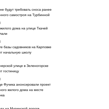
не будут требовать сноса ранее
нного самостроя на Турбинной
 жилого дома на улице Ткачей
лали
те базы садовников на Карповке
ят начальную школу
нерской улице в Зеленогорске
т гостиницу
це Фучика анонсировали проект
ного жилого дома на месте
нка
рах на Муринской дороге