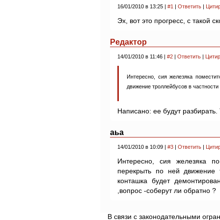
16/01/2010 в 13:25 |
#1
|
Ответить
|
Цити
Эх, вот это прогресс, с такой с
Редактор
14/01/2010 в 11:46 |
#2
|
Ответить
|
Цитир
Интересно, сия железяка помести
движение троллейбусов в частности
Написано: ее будут разбирать.
аьа
14/01/2010 в 10:09 |
#3
|
Ответить
|
Цити
Интересно, сия железяка п
перекрыть по ней движение 
конташка будет демонтирова
,вопрос -соберут ли обратно ?
В связи с законодательными огр