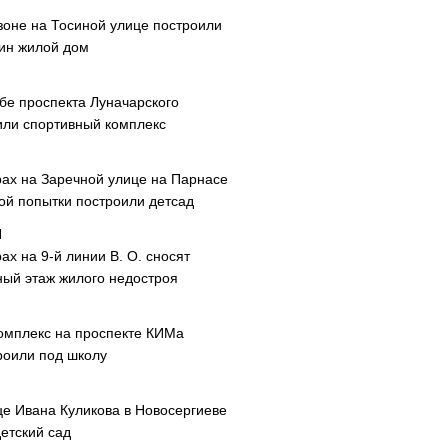
зоне на Тосиной улице построили
ин жилой дом
ибе проспекта Луначарского
или спортивный комплекс
рах на Заречной улице на Парнасе
рой попытки построили детсад
ах на 9-й линии В. О. сносят
ный этаж жилого недостроя
омплекс на проспекте КИМа
роили под школу
це Ивана Куликова в Новосергиеве
етский сад