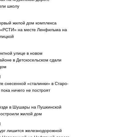
или школу
ервый жилой дом комплекса
 «РСТИ» на месте Ленфильма на
лицкой
ектной улице в новом
айоне в Детскосельском сдали
дом
те снесенной «сталинки» в Старо-
пока ничего не построят
езде в Шушары на Пушкинской
построили жилой дом
ург лишится железнодорожной