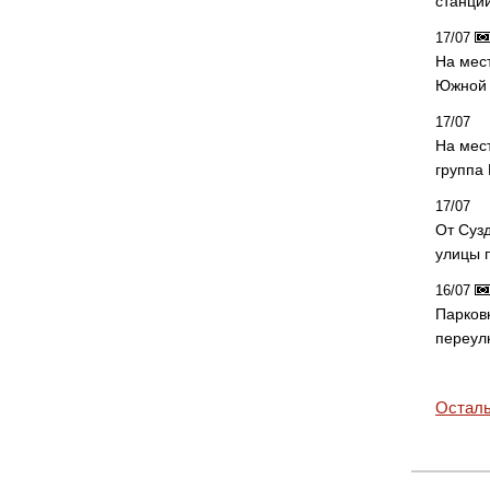
станци
17/07
На мес
Южной 
17/07
На мес
группа
17/07
От Суз
улицы 
16/07
Парков
переул
Осталь