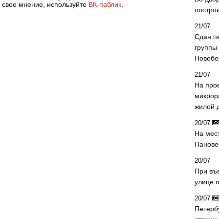
 свое мнение, используйте
ВК-паблик
.
постро
21/07
Сдан п
группы
Новобе
21/07
На про
микрор
жилой 
20/07
На мес
Панове 
20/07
При въ
улице 
20/07
Петерб