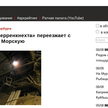
дования
|
#архрейтинг
|
Ратная палата (YouTube)
в об
ербурга
в к
ерренкнехта» переезжает с
ю Морскую
06/08
Рядом 
площад
06/08
На Мур
Рыбацк
06/08
Капрем
Куйбыш
05/08