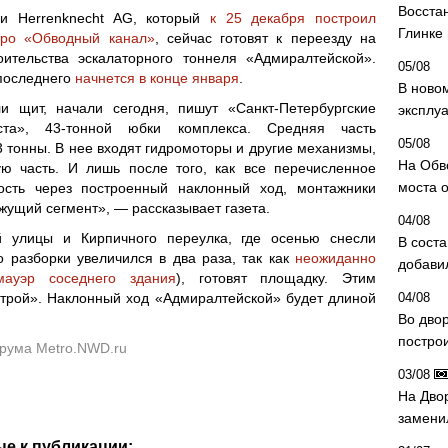
Восста
ии Herrenknecht AG, который
к 25 декабря построил
Глинке
тро «Обводный канал»
, сейчас готовят к переезду на
тельства эскалаторного тоннеля «Адмиралтейской».
05/08
 последнего
начнется в конце января
.
В ново
и щит, начали сегодня, пишут «Санкт-Петербургские
эксплу
ста», 43-тонной юбки комплекса. Средняя часть
05/08
3 тонны. В нее входят гидромоторы и другие механизмы,
На Обв
 часть. И лишь после того, как все перечисленное
моста 
ость через построенный наклонный ход, монтажники
жущий сегмент», — рассказывает газета.
04/08
 улицы и Кирпичного переулка, где осенью снесли
В сост
 разборки увеличился в два раза, так как
неожиданно
добави
мауэр соседнего здания
), готовят площадку. Этим
трой». Наклонный ход «Адмиралтейской» будет длиной
04/08
Во дво
постро
орума
Metro.NWD.ru
03/08
На Дво
замени
е к публикации: