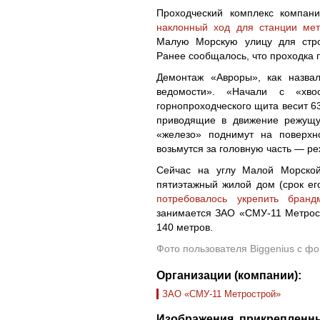
Проходческий комплекс компан
наклонный ход для станции ме
Малую Морскую улицу для строи
Ранее сообщалось, что проходка
Демонтаж «Авроры», как назвал
ведомости». «Начали с «хво
горнопроходческого щита весит 6
приводящие в движение режущую
«железо» поднимут на поверхн
возьмутся за головную часть — ре
Сейчас на углу Малой Морской
пятиэтажный жилой дом (срок его
потребовалось укрепить бранд
занимается ЗАО «СМУ-11 Метрос
140 метров.
Фото пользователя Biggenius с ф
Организации (компании):
ЗАО «СМУ-11 Метрострой»
Изображения, прикрепленны