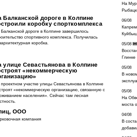
На Мур
Рыбацк
а Балканской дороге в Колпине
06/08
остроили коробку спорткомплекса
Капрем
 Балканской дороге в Колпине завершилось
Куйбыш
роительство спортивного комплекса. Получилась
зархитектурная коробка.
05/08
Восста
Глинке
а улице Севастьянова в Колпине
05/08
остроят «некоммерческую
В ново
рганизацию»
эксплу
 проектном участке улицы Севастьянова в Колпине
строят «некоммерческую организацию, связанную с
05/08
оживанием населения». Сейчас там лесная
На Обв
стность.
моста 
лиц, ООО
04/08
рковочная компания
В сост
добави