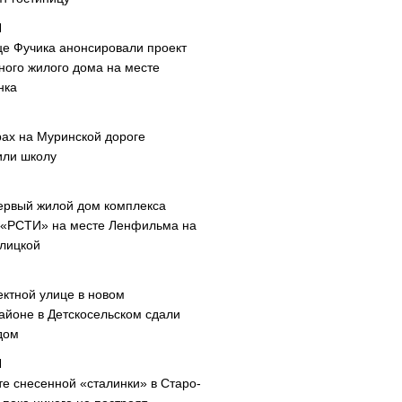
це Фучика анонсировали проект
ного жилого дома на месте
нка
рах на Муринской дороге
или школу
ервый жилой дом комплекса
 «РСТИ» на месте Ленфильма на
лицкой
ектной улице в новом
айоне в Детскосельском сдали
дом
те снесенной «сталинки» в Старо-