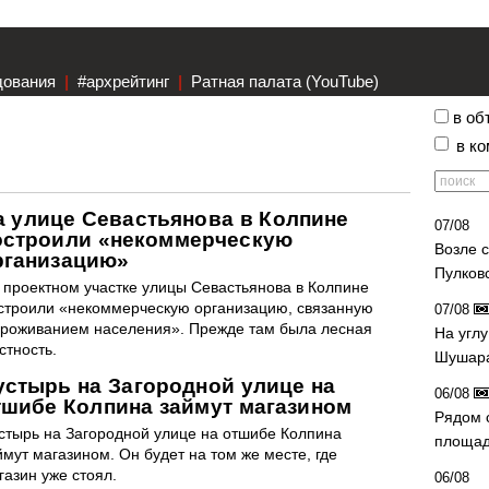
дования
|
#архрейтинг
|
Ратная палата (YouTube)
в об
в к
а улице Севастьянова в Колпине
07/08
остроили «некоммерческую
Возле 
рганизацию»
Пулков
 проектном участке улицы Севастьянова в Колпине
строили «некоммерческую организацию, связанную
07/08
проживанием населения». Прежде там была лесная
На угл
стность.
Шушара
устырь на Загородной улице на
06/08
тшибе Колпина займут магазином
Рядом 
стырь на Загородной улице на отшибе Колпина
площад
ймут магазином. Он будет на том же месте, где
газин уже стоял.
06/08