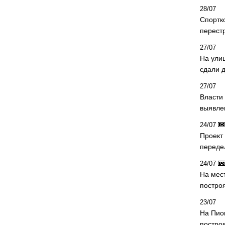
28/07
Спортк
перест
27/07
На ули
сдали д
27/07
Власти 
выявле
24/07
Проект
переде
24/07
На мес
постро
23/07
На Пио
построя