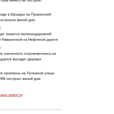
пока ничего не построят
езде в Шушары на Пушкинской
построили жилой дом
ург лишится железнодорожной
и Навалочной на Нефтяной дороге
те снесенного спорткомплекса на
дороге высадят деревья
те промзоны на Тележной улице
 RBI построит жилой дом
ные новости