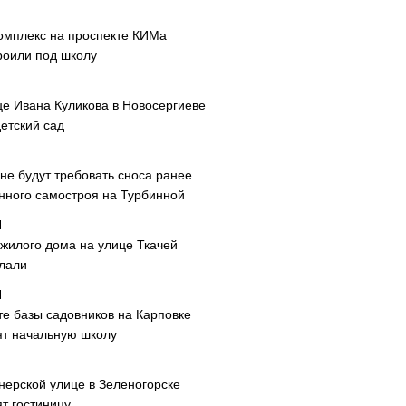
омплекс на проспекте КИМа
роили под школу
це Ивана Куликова в Новосергиеве
етский сад
не будут требовать сноса ранее
нного самостроя на Турбинной
 жилого дома на улице Ткачей
лали
те базы садовников на Карповке
ят начальную школу
нерской улице в Зеленогорске
т гостиницу