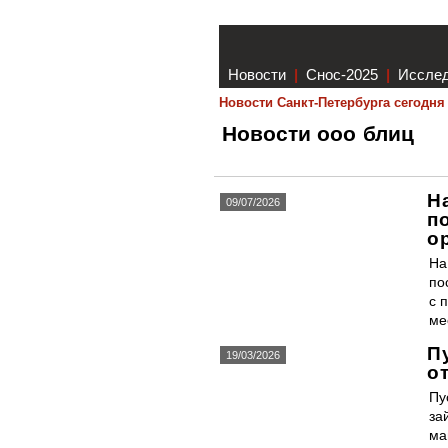
Новости
|
Снос-2025
|
Иссле
Новости Санкт-Петербурга сегодня
Новости ооо блиц
Н
09/07/2026
п
о
На
по
с 
ме
П
19/03/2026
о
Пу
за
ма