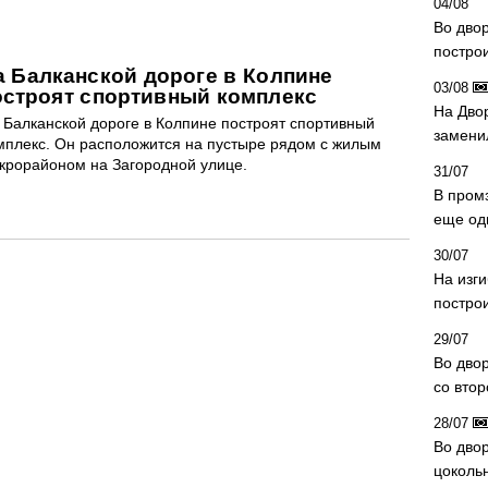
04/08
Во дво
постро
а Балканской дороге в Колпине
03/08
остроят спортивный комплекс
На Дво
 Балканской дороге в Колпине построят спортивный
замени
мплекс. Он расположится на пустыре рядом с жилым
крорайоном на Загородной улице.
31/07
В пром
еще од
30/07
На изг
постро
29/07
Во дво
со вто
28/07
Во двор
цоколь