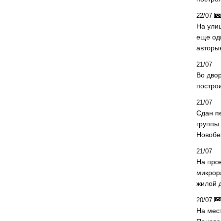
22/07
На ули
еще од
авторы
21/07
Во дво
постро
21/07
Сдан п
группы
Новобе
21/07
На про
микрор
жилой 
20/07
На мес