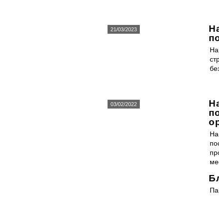
Н
21/03/2023
п
На
ст
бе
Н
03/02/2022
п
о
На
по
пр
ме
Б
Па