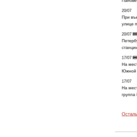
Панове 
20/07
При въ
улице 
20/07
Петерб
станци
17/07
На мес
Южной 
17/07
На мес
группа
Осталь