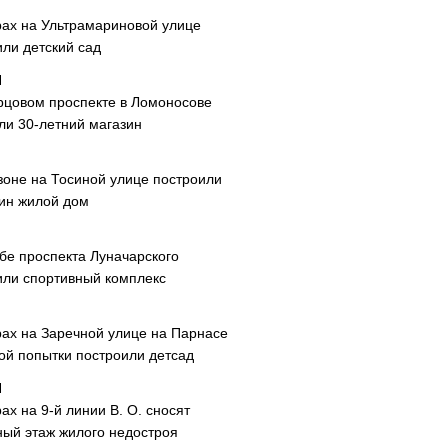
рах на Ультрамариновой улице
или детский сад
рцовом проспекте в Ломоносове
ли 30-летний магазин
зоне на Тосиной улице построили
ин жилой дом
ибе проспекта Луначарского
или спортивный комплекс
рах на Заречной улице на Парнасе
рой попытки построили детсад
ах на 9-й линии В. О. сносят
ный этаж жилого недостроя