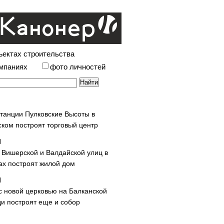
ъектах строительства
омпаниях
фото личностей
станции Пулковские Высоты в
ском построят торговый центр
у Вишерской и Валдайской улиц в
х построят жилой дом
с новой церковью на Балканской
и построят еще и собор