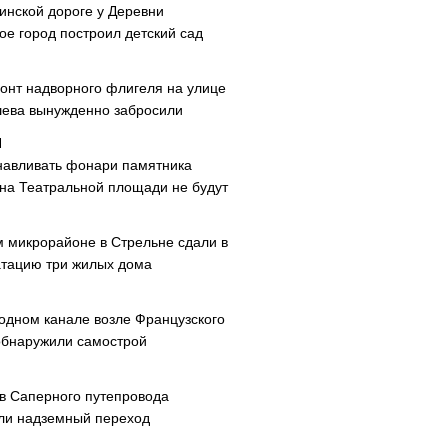
инской дороге у Деревни
ое город построил детский сад
онт надворного флигеля на улице
ева вынужденно забросили
навливать фонари памятника
 на Театральной площади не будут
м микрорайоне в Стрельне сдали в
атацию три жилых дома
одном канале возле Французского
обнаружили самострой
ав Саперного путепровода
ли надземный переход