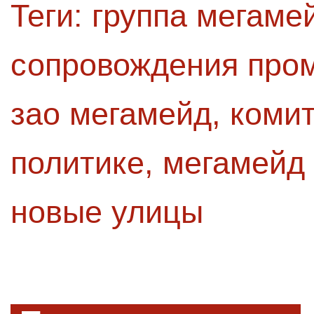
Теги:
группа мегаме
сопровождения про
зао мегамейд
,
коми
политике
,
мегамейд 
новые улицы