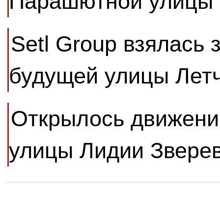
Парашютной улицы
Setl Group взялась 
будущей улицы Лет
Открылось движение
улицы Лидии Звере