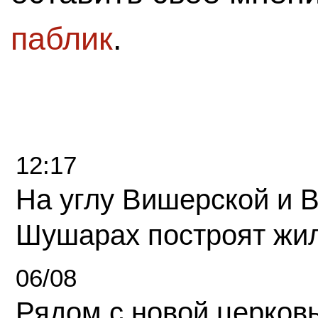
паблик
.
12:17
На углу Вишерской и 
Шушарах построят жи
06/08
Рядом с новой церков