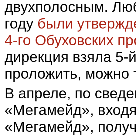
двухполосным. Люб
году
были утвержд
4-го Обуховских п
дирекция взяла 5-й
проложить, можно т
В апреле, по свед
«Мегамейд», входя
«Мегамейд», полу