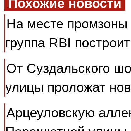
Похожие новости
На месте промзоны
группа RBI построи
От Суздальского шо
улицы проложат нов
Арцеуловскую алле