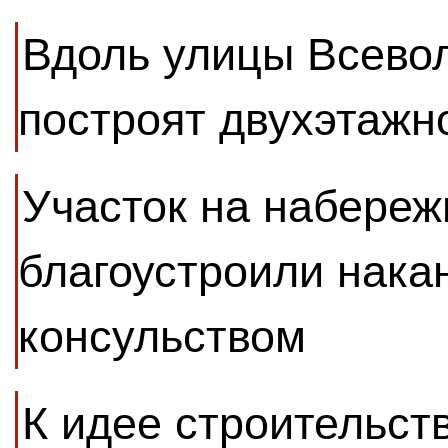
Вдоль улицы Всево
построят двухэтажн
Участок на набере
благоустроили нака
консульством
К идее строительств