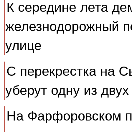
К середине лета де
железнодорожный п
улице
С перекрестка на С
уберут одну из двух
На Фарфоровском по