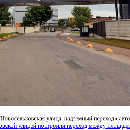
«Новосельковская улица, надземный переход»
авт
овской улицей построили переход между площадк