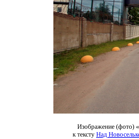
Изображение (фото) 
к тексту
Над Новосельк